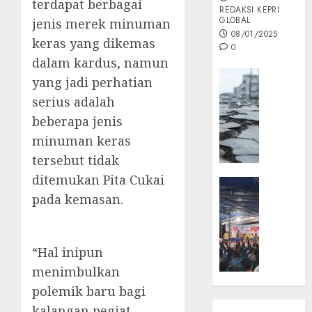
terdapat berbagai
REDAKSI KEPRI
GLOBAL
jenis merek minuman
08/01/2025
keras yang dikemas
0
dalam kardus, namun
Opini
yang jadi perhatian
MISI
serius adalah
MAS
beberapa jenis
:
minuman keras
Mitigas
Antisip
tersebut tidak
Megath
ditemukan Pita Cukai
KEPRI
pada kemasan.
NATUNA
05/12/202
NEWS
0
Opini
Masyar
“Hal inipun
Sepem
menimbulkan
Padati
polemik baru bagi
Kampa
kalangan pegiat
Pasan