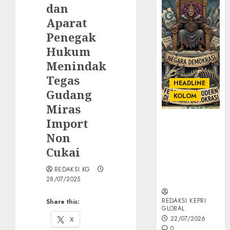
dan
Aparat
Penegak
Hukum
Menindak
Tegas
HEADLINE
Gudang
KOLOM
Miras
Import
KOLOM |
Semantik
Non
Kekuasaan
Cukai
dalam Kosa
Kata yang
REDAKSI KG
Berlutut
28/07/2025
REDAKSI KEPRI
Share this:
GLOBAL
22/07/2026
X
0