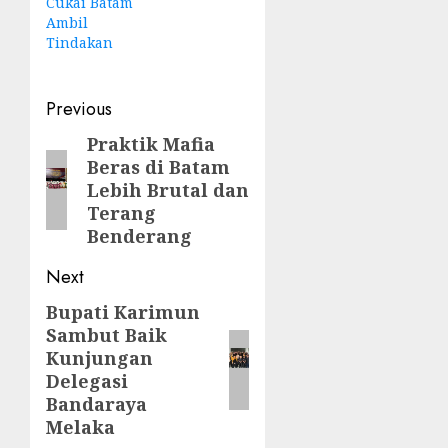
Cukai Batam
Ambil
Tindakan
Post
Previous
navigation
Praktik Mafia
Previous
Beras di Batam
post:
Lebih Brutal dan
Terang
Benderang
Next
Bupati Karimun
Next
Sambut Baik
post:
Kunjungan
Delegasi
Bandaraya
Melaka