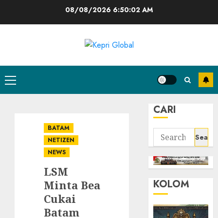
Skip
08/08/2026
6:50:03 AM
to
content
Primary
Menu
CARI
BATAM
Search
NETIZEN
for:
NEWS
LSM
KOLOM
Minta Bea
Cukai
Batam