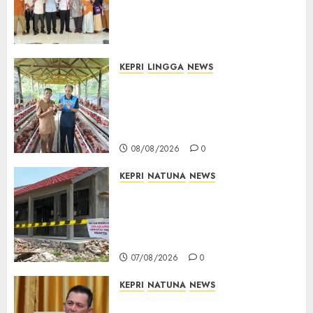
Bintan, Mulai dari Bantuan
Sosial, BBM Solar, Hingga
Lampu Jalan
08/08/2026
0
KEPRI
LINGGA
NEWS
Produksi Belum Mampu
Penuhi Pasar, BUMDes Desa
Keton Berharap Dukungan
Penambahan Ayam Petelur
08/08/2026
0
KEPRI
NATUNA
NEWS
Revitalisasi 107 Sekolah
Dimulai, Pemprov Kepri
Prioritaskan Wilayah 3T dan
Sekolah Rusak
07/08/2026
0
KEPRI
NATUNA
NEWS
Tim Konsultan Kawal