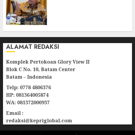
Revitalisasi 107 Sekolah di
Kepri, Pastikan Pembangunan
Berkualitas dan Tepat
Sasaran
07/08/2026
0
ALAMAT REDAKSI
Komplek Pertokoan Glory View II
Blok C No. 10, Batam Center
Batam – Indonesia
Telp: 0778 4806376
HP: 081364005874
WA: 081372000937
Email :
redaksi@kepriglobal.com