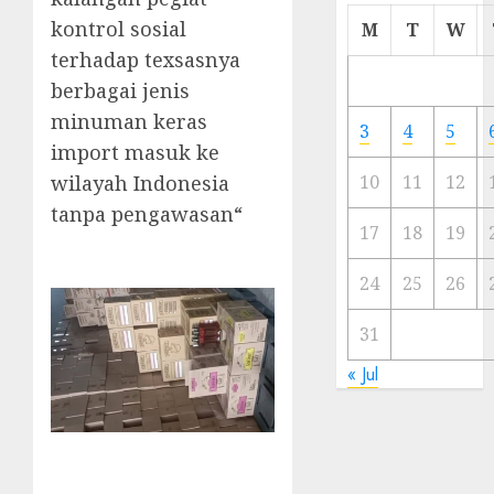
Cermi
kontrol sosial
M
T
W
Meski
terhadap texsasnya
Ada
berbagai jenis
Artis
Ibu
minuman keras
3
4
5
Kota
import masuk ke
wilayah Indonesia
10
11
12
23/11/20
tanpa pengawasan
“
0
17
18
19
24
25
26
31
« Jul