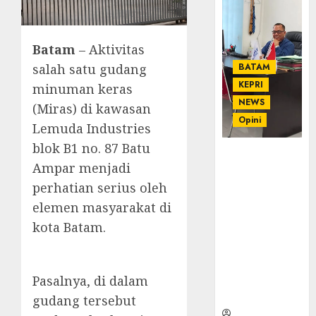
Batam
– Aktivitas
salah satu gudang
BATAM
KEPRI
minuman keras
NEWS
(Miras) di kawasan
Opini
Lemuda Industries
blok B1 no. 87 Batu
Ahmad Fakih
Ampar menjadi
Rambe, SH:
perhatian serius oleh
Advokat
Senior
elemen masyarakat di
dengan
kota Batam.
Pengalaman
dan
Integritas di
Pasalnya, di dalam
Dunia
Hukum
gudang tersebut