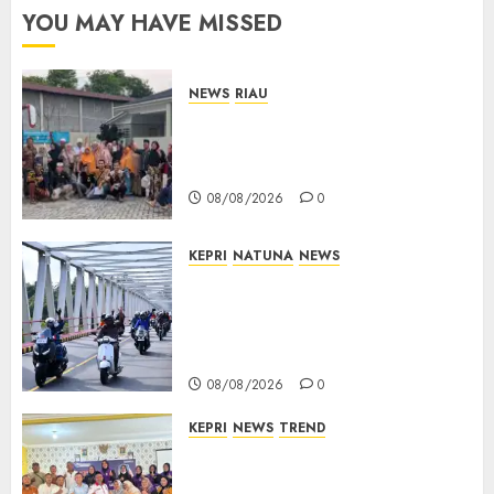
Natuna,
YOU MAY HAVE MISSED
TNI AU
Gelorakan
Semangat
NEWS
RIAU
Kemerdekaan
PT Arara Abadi-AAP Sinarmas
Distrik Merawang Berikan
08/08/2026
Bantuan Operasi Gratis
0
08/08/2026
0
KEPRI
NATUNA
NEWS
Bendera Merah Putih
Berkibar di Jalanan Natuna,
TNI AU Gelorakan Semangat
Kemerdekaan
08/08/2026
0
KEPRI
NEWS
TREND
Ombudsman Kepri Tampung
Puluhan Keluhan Warga