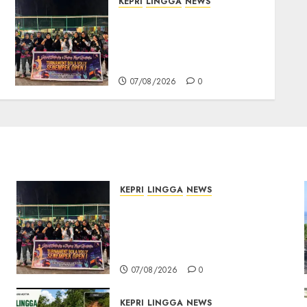
KEPRI
LINGGA
NEWS
Ketua DPRD Lingga Maya
Sari Buka Turnamen Voli
Senempek Open I, Dorong
Lahirnya Atlet Berprestasi
07/08/2026
0
KEPRI
LINGGA
NEWS
n
Ketua DPRD Lingga Maya
Sari Buka Turnamen Voli
Senempek Open I, Dorong
Lahirnya Atlet Berprestasi
07/08/2026
0
KEPRI
LINGGA
NEWS