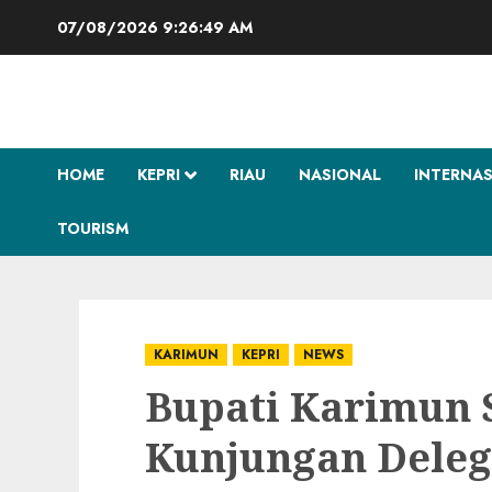
Skip
07/08/2026
9:26:50 AM
to
content
HOME
KEPRI
RIAU
NASIONAL
INTERNA
TOURISM
KARIMUN
KEPRI
NEWS
Bupati Karimun 
Kunjungan Deleg