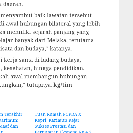
 daerah.
, menyambut baik lawatan tersebut
i awal hubungan bilateral yang lebih
ka memiliki sejarah panjang yang
elajar banyak dari Melaka, terutama
sata dan budaya,” katanya.
 kerja sama di bidang budaya,
, kesehatan, hingga pendidikan.
gkah awal membangun hubungan
tungkan,” tutupnya.
kg/tim
n Terakhir
Tuan Rumah POPDA X
Karimun:
Kepri, Karimun Kejar
Maaf dan
Sukses Prestasi dan
an
Perputaran Ekonomi Rp 4,2