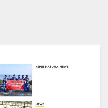
KEPRI
NATUNA
NEWS
Merah Putih Raksasa
Berkibar di Perbatasan, TNI
AU dan Lintas Instansi
Perkuat Semangat
Kebangsaan di Natuna
07/08/2026
0
NEWS