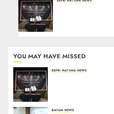
KEPRI
NATUNA
NEWS
Kejari Natuna dan KPU
Teken Kerja Sama Lima
Tahun, Perkuat
Pendampingan Hukum
Penyelenggaraan Pemilu
07/08/2026
0
YOU MAY HAVE MISSED
KEPRI
NATUNA
NEWS
Kejari Natuna dan KPU Teke
Kerja Sama Lima Tahun,
Perkuat Pendampingan
Hukum Penyelenggaraan
Pemilu
07/08/2026
0
BATAM
NEWS