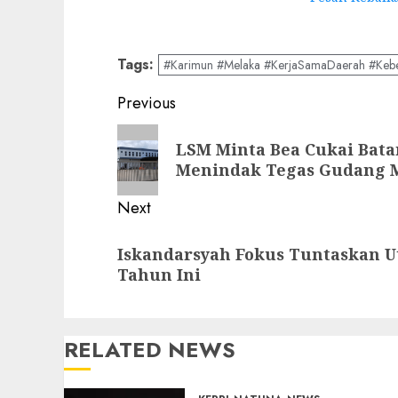
Tags:
#Karimun #Melaka #KerjaSamaDaerah #Kebers
Post
Previous
navigation
Previous
LSM Minta Bea Cukai Bat
post:
Menindak Tegas Gudang M
Next
Next
Iskandarsyah Fokus Tuntaskan 
post:
Tahun Ini
RELATED NEWS