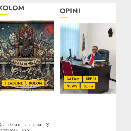
KOLOM
OPINI
BATAM
KEPRI
HEADLINE
KOLOM
NEWS
Opini
KOLOM | Semantik
Ahmad Fakih Rambe,
Kekuasaan dalam
SH: Advokat Senior
Kosa Kata yang
dengan Pengalaman
Berlutut
dan Integritas di
REDAKSI KEPRI GLOBAL
Dunia Hukum
2/07/2026
0