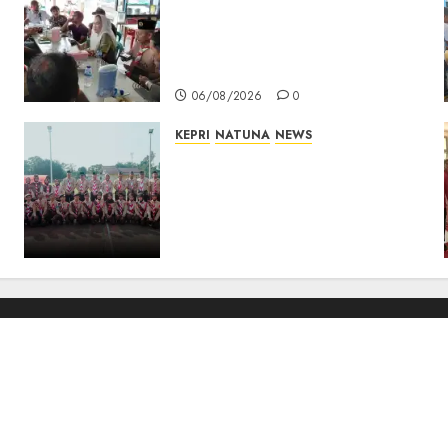
Bangun Komunikasi Tanpa
Sekat, Bupati dan Wakil
Bupati Natuna Ngopi
s
Bersama Wartawan
06/08/2026
0
KEPRI
NATUNA
NEWS
16 Putra-Putri Terbaik
Natuna Digembleng Jelang
Jambore Nasional XII 2026,
Wabup Jarmin: Kalian Duta
Daerah
06/08/2026
0