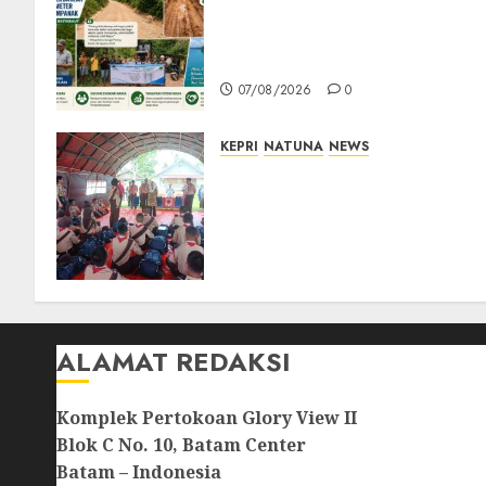
CSR PT CSA Berbuah
Manfaat, Jalan Rusak Menuju
Pantai Mempanak Kini Mulu
07/08/2026
0
KEPRI
NATUNA
NEWS
Bupati Natuna Lepas
Kontingen Jamnas XII, Titip
Pesan Jaga Nama Baik
Daerah dan Utamakan
Pendidikan
06/08/2026
0
ALAMAT REDAKSI
Komplek Pertokoan Glory View II
Blok C No. 10, Batam Center
Batam – Indonesia