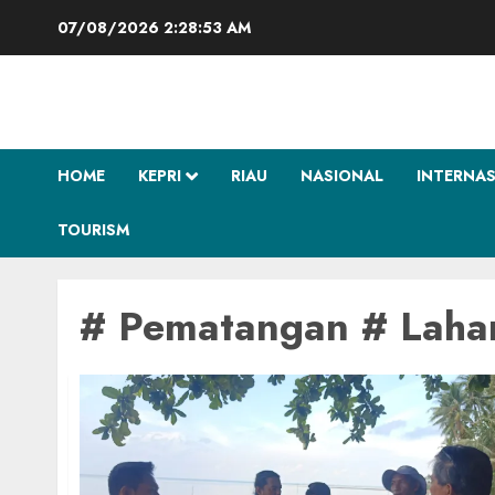
Skip
07/08/2026
2:28:53 AM
to
content
HOME
KEPRI
RIAU
NASIONAL
INTERNA
TOURISM
# Pematangan # Laha