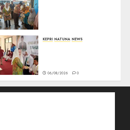
Dari Ujung Negeri, Tower
Bersama Group Hadir Bawa
Kepedulian Sosial, Bupati
Cen Sui Lan Dorong CSR
Berkelanjutan di Natuna
06/08/2026
0
KEPRI
NATUNA
NEWS
Cen Sui Lan Buka MPLS
Sekolah Rakyat Natuna,
Tanamkan Semangat Raih
Masa Depan Gemilang
06/08/2026
0