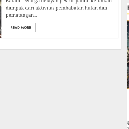
Batam – Warga nelayan pesisir pantai keluhkan
dampak dari aktivitas pembabatan hutan dan
pematangan...
READ MORE
2