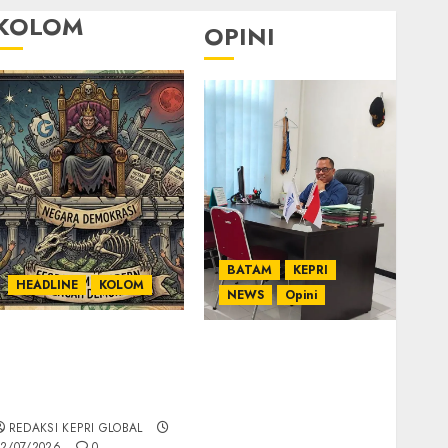
KOLOM
OPINI
BATAM
KEPRI
HEADLINE
KOLOM
NEWS
Opini
KOLOM | Semantik
Ahmad Fakih Rambe,
Kekuasaan dalam
SH: Advokat Senior
Kosa Kata yang
dengan Pengalaman
Berlutut
dan Integritas di
REDAKSI KEPRI GLOBAL
Dunia Hukum
2/07/2026
0