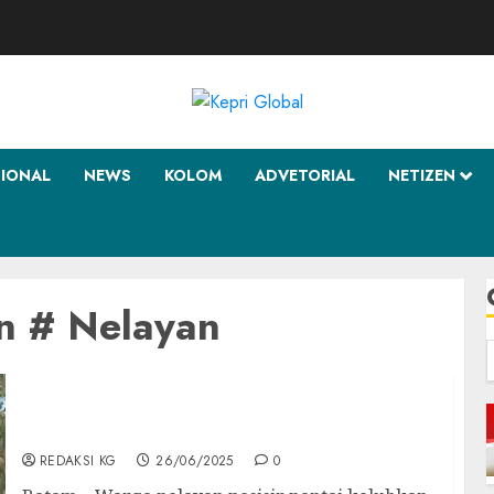
SIONAL
NEWS
KOLOM
ADVETORIAL
NETIZEN
n # Nelayan
f
Nelayan Teluk Mata Ikan Minta Pematangan
Lahan di Nongsa di Hentikan
REDAKSI KG
26/06/2025
0