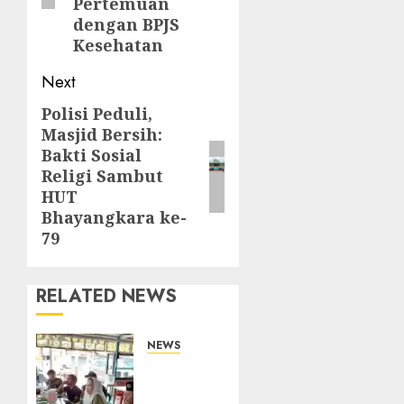
Pertemuan
dengan BPJS
Kesehatan
Next
Polisi Peduli,
Next
Masjid Bersih:
post:
Bakti Sosial
Religi Sambut
HUT
Bhayangkara ke-
79
RELATED NEWS
NEWS
Bangun
Komunikasi