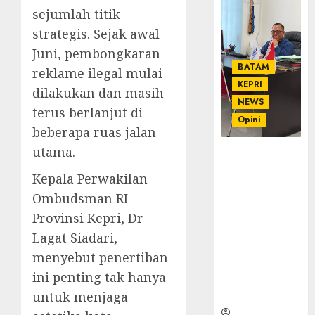
sejumlah titik
strategis. Sejak awal
Juni, pembongkaran
BATAM
reklame ilegal mulai
KEPRI
dilakukan dan masih
NEWS
terus berlanjut di
Opini
beberapa ruas jalan
utama.
Ahmad Fakih
Rambe, SH:
Kepala Perwakilan
Advokat
Ombudsman RI
Senior
Provinsi Kepri, Dr
dengan
Pengalaman
Lagat Siadari,
dan
menyebut penertiban
Integritas di
ini penting tak hanya
Dunia
Hukum
untuk menjaga