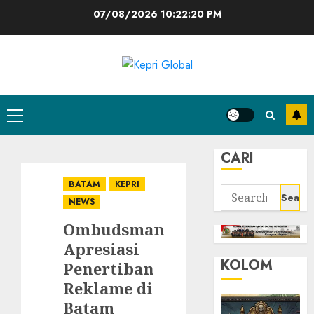
Skip
07/08/2026
10:22:21 PM
to
content
Primary
Menu
CARI
BATAM
KEPRI
Search
NEWS
for:
Ombudsman
Apresiasi
KOLOM
Penertiban
Reklame di
Batam