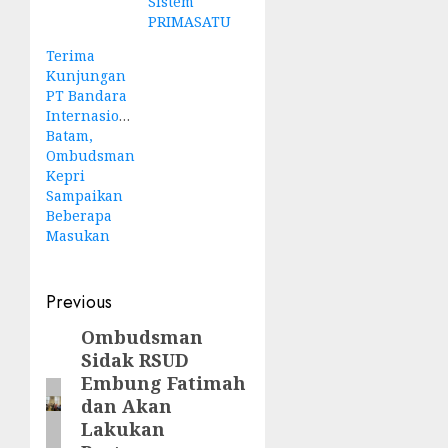
Sistem
PRIMASATU
Terima
Kunjungan
PT Bandara
Internasional
Batam,
Ombudsman
Kepri
Sampaikan
Beberapa
Masukan
Post
Previous
navigation
Ombudsman
Previous
Sidak RSUD
post:
Embung Fatimah
dan Akan
Lakukan