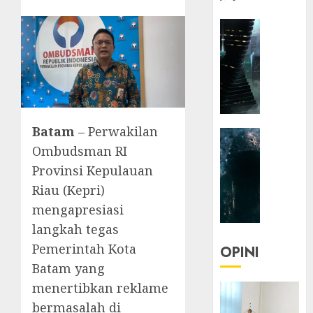
HEADLIN
KOLOM
NASIONA
TEKNOLO
KOLO
|
Parado
Batam
– Perwakilan
HEADLIN
Utopia
Ombudsman RI
KOLOM
TEKNOLO
Provinsi Kepulauan
05/06/20
KOLO
Riau (Kepri)
0
|
mengapresiasi
Senjak
langkah tegas
Human
Pemerintah Kota
OPINI
23/03/20
Batam yang
menertibkan reklame
0
bermasalah di