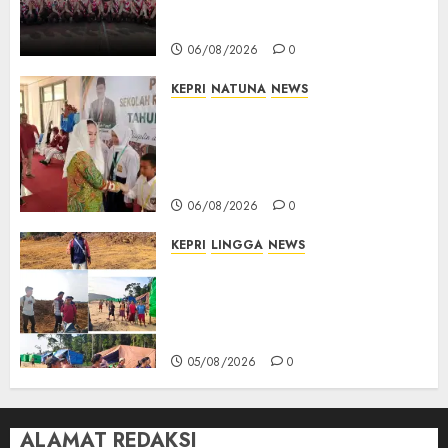
Nasional XII 2026, Wabup
Jarmin: Kalian Duta Daerah
06/08/2026
0
KEPRI
NATUNA
NEWS
Cen Sui Lan Buka MPLS
Sekolah Rakyat Natuna,
Tanamkan Semangat Raih
Masa Depan Gemilang
06/08/2026
0
KEPRI
LINGGA
NEWS
Ribuan Pekerja Lokal PT CSA
Kompak Siap Turun ke RDP,
Tegaskan Perusahaan Jadi
Sumber Penghidupan
05/08/2026
0
ALAMAT REDAKSI