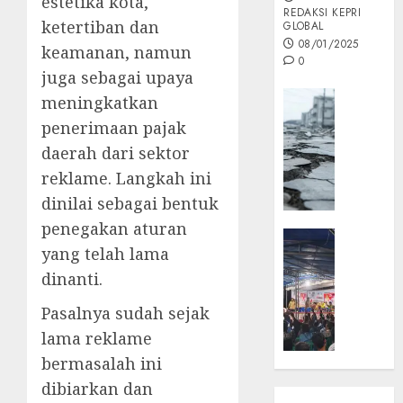
estetika kota,
REDAKSI KEPRI
ketertiban dan
GLOBAL
08/01/2025
keamanan, namun
0
juga sebagai upaya
Opini
meningkatkan
MISI
penerimaan pajak
MAS
daerah dari sektor
:
reklame. Langkah ini
Mitigas
Antisip
dinilai sebagai bentuk
Megath
penegakan aturan
KEPRI
yang telah lama
NATUNA
05/12/202
NEWS
dinanti.
0
Opini
Pasalnya sudah sejak
Masyar
lama reklame
Sepem
Padati
bermasalah ini
Kampa
dibiarkan dan
Pasan