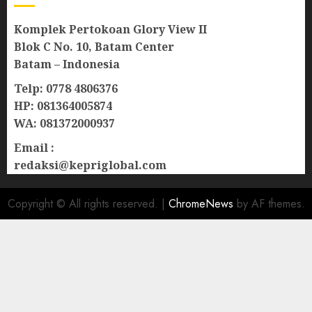
Komplek Pertokoan Glory View II
Blok C No. 10, Batam Center
Batam – Indonesia
Telp: 0778 4806376
HP: 081364005874
WA: 081372000937
Email :
redaksi@kepriglobal.com
Copyright © All rights reserved.
|
ChromeNews
by AF themes.