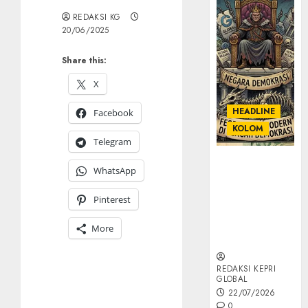
REDAKSI KG
20/06/2025
Share this:
X
HEADLINE
Facebook
KOLOM
Telegram
KOLOM |
WhatsApp
Semantik
Kekuasaan
Pinterest
dalam Kosa
Kata yang
More
Berlutut
REDAKSI KEPRI
GLOBAL
22/07/2026
0