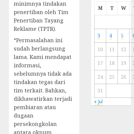
minimnya tindakan
Cermi
M
T
W
penertiban oleh Tim
Meski
Ada
Penertiban Tayang
Artis
Reklame (TPTR).
Ibu
3
4
5
Kota
“Permasalahan ini
sudah berlangsung
10
11
12
23/11/20
lama. Kami mendapat
0
17
18
19
informasi,
sebelumnya tidak ada
24
25
26
tindakan tegas dari
tim terkait. Bahkan,
31
dikhawatirkan terjadi
« Jul
pembiaran atau
dugaan
persekongkolan
antara oknum