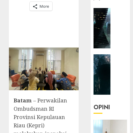
More
HEADLIN
KOLOM
NASIONA
TEKNOLO
KOLO
|
Parado
HEADLIN
Utopia
KOLOM
TEKNOLO
05/06/20
KOLO
0
|
Senjak
Human
Batam
– Perwakilan
OPINI
Ombudsman RI
23/03/20
Provinsi Kepulauan
0
Riau (Kepri)