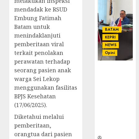
melakukan inspeksi
mendadak ke RSUD
Embung Fatimah
Batam untuk
BATAM
menindaklanjuti
KEPRI
pemberitaan viral
NEWS
terkait penolakan
Opini
perawatan terhadap
Ahmad Fakih
seorang pasien anak
Rambe, SH:
warga Sei Lekop
Advokat
menggunakan fasilitas
Senior
BPJS Kesehatan
dengan
Pengalaman
(17/06/2025).
dan
Diketahui melalui
Integritas di
Dunia
pemberitaan,
Hukum
orangtua dari pasien