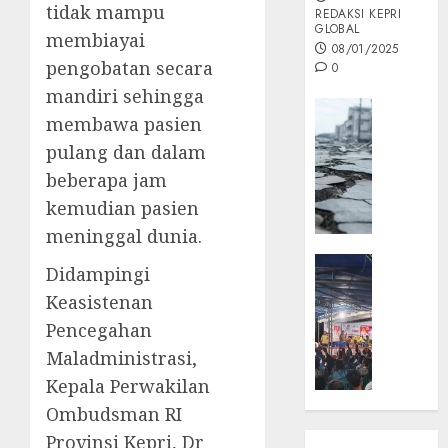
tidak mampu
REDAKSI KEPRI
GLOBAL
membiayai
08/01/2025
pengobatan secara
0
mandiri sehingga
Opini
membawa pasien
MISI
pulang dan dalam
MAS
beberapa jam
:
Mitigas
kemudian pasien
Antisip
meninggal dunia.
Megath
KEPRI
Didampingi
NATUNA
05/12/202
Keasistenan
NEWS
0
Pencegahan
Opini
Maladministrasi,
Masyar
Sepem
Kepala Perwakilan
Padati
Ombudsman RI
Kampa
Provinsi Kepri, Dr
Pasan