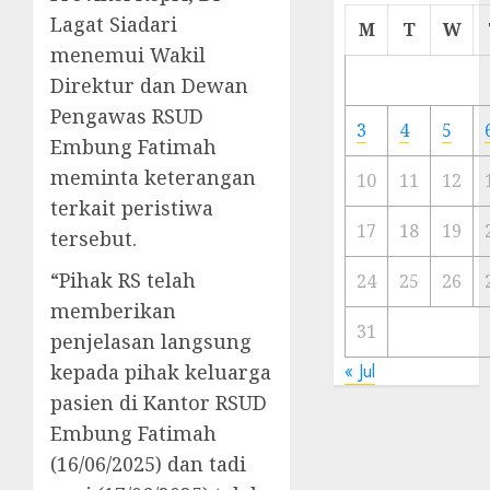
Cermi
Lagat Siadari
M
T
W
Meski
menemui Wakil
Ada
Direktur dan Dewan
Artis
Pengawas RSUD
Ibu
3
4
5
Kota
Embung Fatimah
meminta keterangan
10
11
12
23/11/20
terkait peristiwa
0
17
18
19
tersebut.
“Pihak RS telah
24
25
26
memberikan
31
penjelasan langsung
kepada pihak keluarga
« Jul
pasien di Kantor RSUD
Embung Fatimah
(16/06/2025) dan tadi