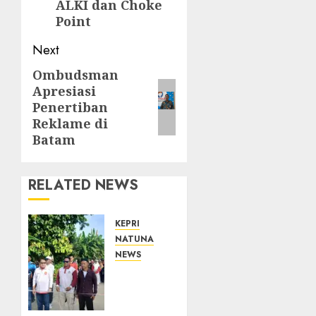
ALKI dan Choke
Point
Next
Ombudsman
Next
Apresiasi
post:
Penertiban
Reklame di
Batam
RELATED NEWS
KEPRI
NATUNA
NEWS
Semarak
HUT
ke-19