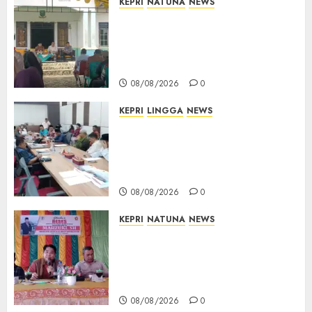
KEPRI
NATUNA
NEWS
0
Reses di Natuna, DPRD Kepri
Terima Aspirasi Jalan
Cempaka Putih hingga Akses
Air Lengit–Selemam
08/08/2026
0
KEPRI
LINGGA
NEWS
Polemik Lahan PT CSA, Kades
Limbung Tegas: Tak Akan
Teken Surat Tanah Tanpa
Bukti Sah
08/08/2026
0
KEPRI
NATUNA
NEWS
Reses DPRD Kepri di Natuna
Buka Ruang Aspirasi, Warga
Optimistis Usulan
Pembangunan Diperjuangkan
08/08/2026
0