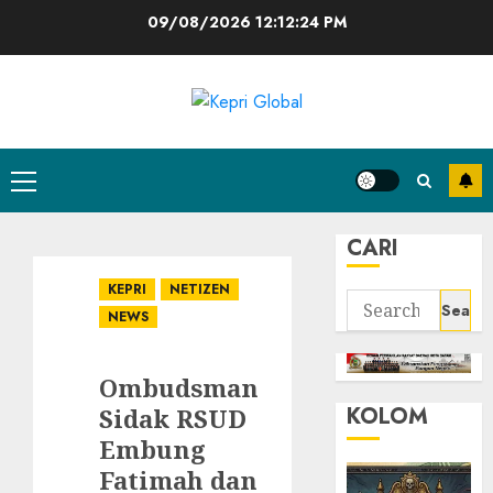
Skip
09/08/2026
12:12:24 PM
to
content
Primary
Menu
CARI
KEPRI
NETIZEN
Search
NEWS
for:
Ombudsman
KOLOM
Sidak RSUD
Embung
Fatimah dan