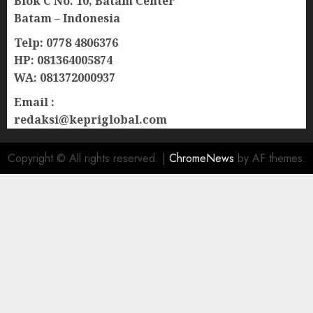
Blok C No. 10, Batam Center
Batam – Indonesia
Telp: 0778 4806376
HP: 081364005874
WA: 081372000937
Email :
redaksi@kepriglobal.com
Copyright © All rights reserved.
|
ChromeNews
by AF themes.