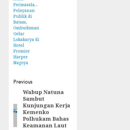
Permasalahan
Pelayanan
Publik di
Batam,
Ombudsman
Gelar
Lokakarya di
Hotel
Premier
Harper
Nagoya
Post
Previous
navigation
Wabup Natuna
Previous
Sambut
post:
Kunjungan Kerja
Kemenko
Polhukam Bahas
Keamanan Laut