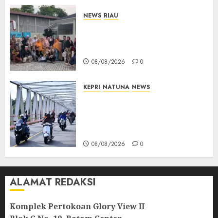
NEWS
RIAU
PT Arara Abadi-AAP Sinarmas
Distrik Merawang Berikan
Bantuan Operasi Gratis
08/08/2026
0
KEPRI
NATUNA
NEWS
Bendera Merah Putih
Berkibar di Jalanan Natuna,
TNI AU Gelorakan Semangat
Kemerdekaan
08/08/2026
0
ALAMAT REDAKSI
Komplek Pertokoan Glory View II