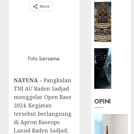
HEADLIN
More
KOLOM
KOLO
|
Semant
Kekuas
dalam
HEADLIN
Kosa
KOLOM
Foto bersama.
Kata
NASIONA
yang
TEKNOLO
Berlut
KOLO
NATUNA –
Pangkalan
|
22/07/20
TNI AU Raden Sadjad
Parado
0
menggelar Open Base
Utopia
OPINI
2024. Kegiatan
05/06/20
tersebut berlangsung
di Apron Baseops
0
Lanud Raden Sadjad,