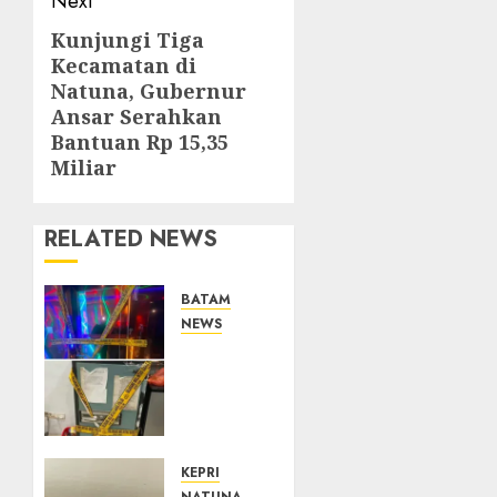
Next
Kunjungi Tiga
Next
Kecamatan di
post:
Natuna, Gubernur
Ansar Serahkan
Bantuan Rp 15,35
Miliar
RELATED NEWS
BATAM
NEWS
Bareskrim
Polri
Gerebek
HH
Club
Planet
KEPRI