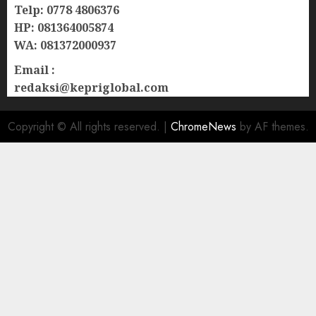
Telp: 0778 4806376
HP: 081364005874
WA: 081372000937
Email :
redaksi@kepriglobal.com
Copyright © All rights reserved.
|
ChromeNews
by AF themes.