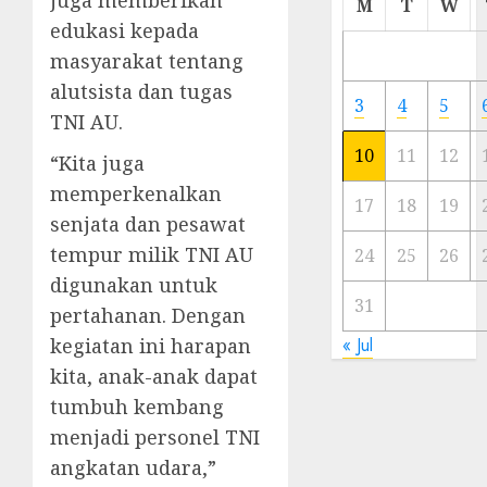
juga memberikan
M
T
W
Meski
edukasi kepada
Ada
masyarakat tentang
Artis
alutsista dan tugas
Ibu
3
4
5
Kota
TNI AU.
10
11
12
“Kita juga
23/11/20
memperkenalkan
0
17
18
19
senjata dan pesawat
tempur milik TNI AU
24
25
26
digunakan untuk
31
pertahanan. Dengan
kegiatan ini harapan
« Jul
kita, anak-anak dapat
tumbuh kembang
menjadi personel TNI
angkatan udara,”