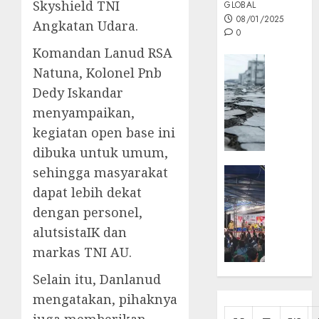
Skyshield TNI
GLOBAL
08/01/2025
Angkatan Udara.
0
Komandan Lanud RSA
Opini
Natuna, Kolonel Pnb
MISI
Dedy Iskandar
MAS
menyampaikan,
:
Mitigas
kegiatan open base ini
Antisip
dibuka untuk umum,
Megath
sehingga masyarakat
KEPRI
NATUNA
dapat lebih dekat
05/12/202
NEWS
dengan personel,
0
Opini
alutsistaIK dan
Masyar
markas TNI AU.
Sepem
Padati
Selain itu, Danlanud
Kampa
mengatakan, pihaknya
Pasan
Cermi