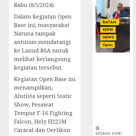
Rabu (8/5/2024).
Dalam kegiatan Open
BATAM
Base ini, masyarakat
KEPRI
Natuna tampak
NEWS
antusias mendatangi
Opini
ke Lanud RSA untuk
melihat berlangsung
Ahmad Fakih
kegiatan tersebut.
Rambe, SH:
Advokat
Kegiatan Open Base ini
Senior
menampilkan,
dengan
Pengalaman
Alutista seperti Static
dan
Show, Pesawat
Integritas di
Tempur F-16 Fighting
Dunia
Hukum
Falcon, Hely H225M
Caracal dan Oerlikon
REDAKSI KEPRI