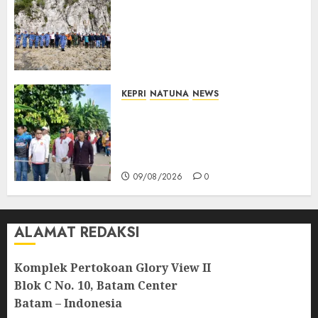
Kibarkan Merah Putih di
Pulau Sahi, TNI AU dan
Masyarakat Natuna Kobarkan
Semangat Kemerdekaan di
Wilayah Perbatasan
10/08/2026
0
KEPRI
NATUNA
NEWS
Semarak HUT ke-19 Desa
Selading, Marzuki Ajak
Warga Rawat Kebersamaan
dan Kepedulian
09/08/2026
0
ALAMAT REDAKSI
Komplek Pertokoan Glory View II
Blok C No. 10, Batam Center
Batam – Indonesia