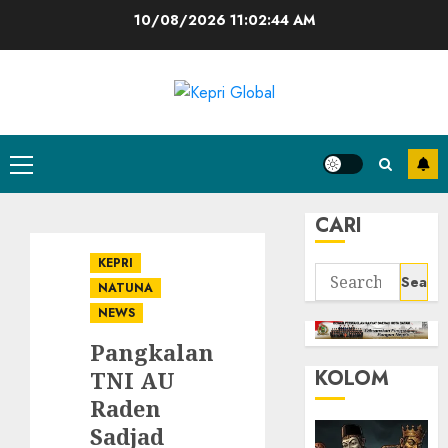
Skip
10/08/2026
11:02:44 AM
to
content
Primary
Menu
CARI
KEPRI
Search
NATUNA
for:
NEWS
Pangkalan
KOLOM
TNI AU
Raden
Sadjad