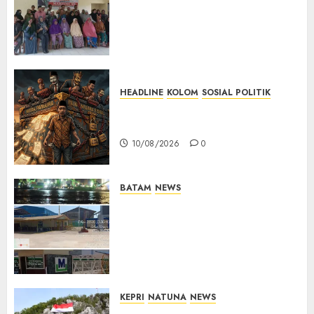
Serap Aspirasi Warga dan
Dorong Pembangunan
Berbasis Kebutuhan
Masyarakat
10/08/2026
0
HEADLINE
KOLOM
SOSIAL POLITIK
KOLOM | Anatomi Pemerasan
Bernama Pajak
10/08/2026
0
BATAM
NEWS
Nelayan Tradisional Batu
Merah Keluhkan Pembuangan
Lumpur ke Laut Hasil
Dredging di Perairan
McDermott
10/08/2026
0
KEPRI
NATUNA
NEWS