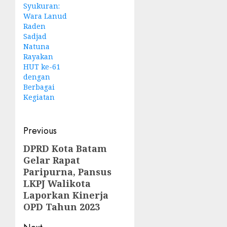
Syukuran:
Wara Lanud
Raden
Sadjad
Natuna
Rayakan
HUT ke-61
dengan
Berbagai
Kegiatan
Post
Previous
navigation
DPRD Kota Batam
Previous
Gelar Rapat
post:
Paripurna, Pansus
LKPJ Walikota
Laporkan Kinerja
OPD Tahun 2023