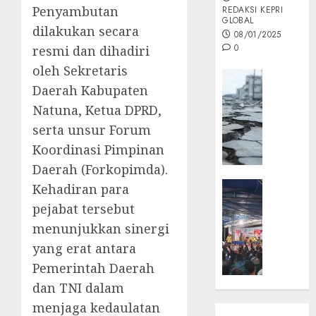
Penyambutan
REDAKSI KEPRI
GLOBAL
dilakukan secara
08/01/2025
0
resmi dan dihadiri
oleh Sekretaris
Opini
Daerah Kabupaten
MISI
Natuna, Ketua DPRD,
MAS
:
serta unsur Forum
Mitigas
Koordinasi Pimpinan
Antisip
Daerah (Forkopimda).
Megath
KEPRI
Kehadiran para
NATUNA
05/12/202
pejabat tersebut
NEWS
menunjukkan sinergi
0
Opini
yang erat antara
Masyar
Pemerintah Daerah
Sepem
Padati
dan TNI dalam
Kampa
menjaga kedaulatan
Pasan