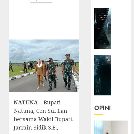
HEADLIN
KOLOM
NASIONA
TEKNOLO
KOLO
|
Parado
HEADLIN
Utopia
KOLOM
TEKNOLO
05/06/20
KOLO
0
|
Senjak
Human
NATUNA –
Bupati
OPINI
Natuna, Cen Sui Lan
23/03/20
bersama Wakil Bupati,
0
Jarmin Sidik S.E.,