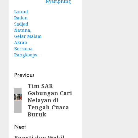
Nyamplung
Lanud
Raden
Sadjad
Natuna,
Gelar Malam
Akrab
Bersama
Pangkoopsudnas
Post
Previous
navigation
Tim SAR
Previous
Gabungan Cari
post:
Nelayan di
Tengah Cuaca
Buruk
Next
Bupati dan Wakil