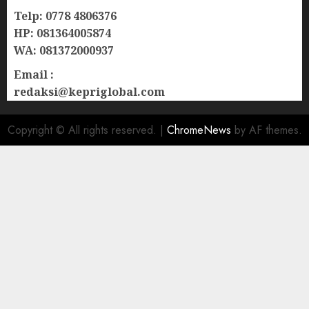
Telp: 0778 4806376
HP: 081364005874
WA: 081372000937
Email :
redaksi@kepriglobal.com
Copyright © All rights reserved.
|
ChromeNews
by AF themes.