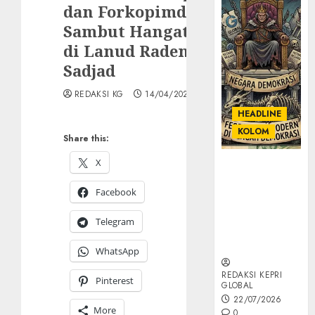
dan Forkopimda
Sambut Hangat
di Lanud Raden
Sadjad
REDAKSI KG
14/04/2025
HEADLINE
KOLOM
Share this:
X
KOLOM |
Semantik
Facebook
Kekuasaan
dalam Kosa
Telegram
Kata yang
Berlutut
WhatsApp
REDAKSI KEPRI
Pinterest
GLOBAL
22/07/2026
More
0