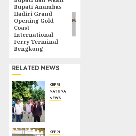
Next
Bupati Anambas
post:
Hadiri Grand
Opening Gold
Coast
International
Ferry Terminal
Bengkong
RELATED NEWS
KEPRI
NATUNA
NEWS
Semarak
HUT
ke-19
Desa
Selading,
KEPRI