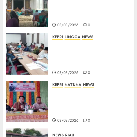
Terima Aspirasi Jalan
Cempaka Putih hingga Akses
Air Lengit–Selemam
08/08/2026
0
KEPRI
LINGGA
NEWS
Polemik Lahan PT CSA, Kades
Limbung Tegas: Tak Akan
Teken Surat Tanah Tanpa
Bukti Sah
08/08/2026
0
KEPRI
NATUNA
NEWS
Reses DPRD Kepri di Natuna
Buka Ruang Aspirasi, Warga
Optimistis Usulan
Pembangunan Diperjuangkan
08/08/2026
0
NEWS
RIAU