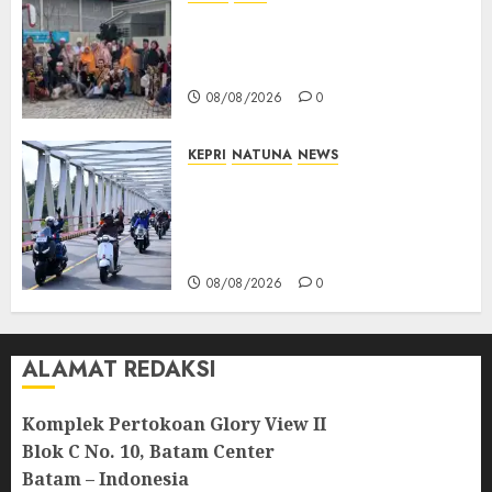
PT Arara Abadi-AAP Sinarmas
Distrik Merawang Berikan
Bantuan Operasi Gratis
08/08/2026
0
KEPRI
NATUNA
NEWS
Bendera Merah Putih
Berkibar di Jalanan Natuna,
TNI AU Gelorakan Semangat
Kemerdekaan
08/08/2026
0
ALAMAT REDAKSI
Komplek Pertokoan Glory View II
Blok C No. 10, Batam Center
Batam – Indonesia