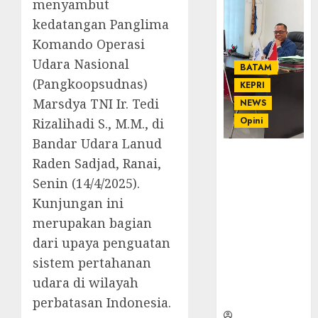
menyambut
kedatangan Panglima
Komando Operasi
Udara Nasional
BATAM
(Pangkoopsudnas)
KEPRI
Marsdya TNI Ir. Tedi
NEWS
Opini
Rizalihadi S., M.M., di
Bandar Udara Lanud
Ahmad Fakih
Raden Sadjad, Ranai,
Rambe, SH:
Senin (14/4/2025).
Advokat
Kunjungan ini
Senior
dengan
merupakan bagian
Pengalaman
dari upaya penguatan
dan
sistem pertahanan
Integritas di
udara di wilayah
Dunia
Hukum
perbatasan Indonesia.