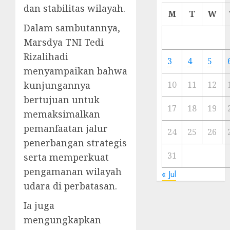
dan stabilitas wilayah.
Cermi
M
T
W
Meski
Dalam sambutannya,
Ada
Marsdya TNI Tedi
Artis
Ibu
Rizalihadi
3
4
5
Kota
menyampaikan bahwa
kunjungannya
10
11
12
23/11/20
bertujuan untuk
0
17
18
19
memaksimalkan
pemanfaatan jalur
24
25
26
penerbangan strategis
31
serta memperkuat
pengamanan wilayah
« Jul
udara di perbatasan.
Ia juga
mengungkapkan