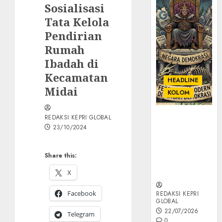
Sosialisasi
Tata Kelola
Pendirian
Rumah
Ibadah di
Kecamatan
HEADLINE
Midai
KOLOM
KOLOM |
REDAKSI KEPRI GLOBAL
23/10/2024
Semantik
Kekuasaan
dalam Kosa
Share this:
Kata yang
Berlutut
X
Facebook
REDAKSI KEPRI
GLOBAL
22/07/2026
Telegram
0