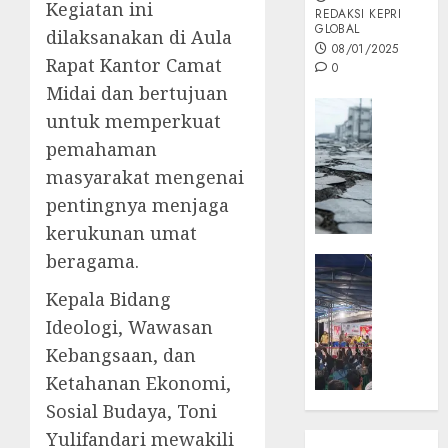
Kegiatan ini
REDAKSI KEPRI
GLOBAL
dilaksanakan di Aula
08/01/2025
Rapat Kantor Camat
0
Midai dan bertujuan
Opini
untuk memperkuat
MISI
pemahaman
MAS
masyarakat mengenai
:
Mitigas
pentingnya menjaga
Antisip
kerukunan umat
Megath
beragama.
KEPRI
NATUNA
05/12/202
Kepala Bidang
NEWS
Ideologi, Wawasan
0
Opini
Kebangsaan, dan
Masyar
Sepem
Ketahanan Ekonomi,
Padati
Sosial Budaya, Toni
Kampa
Yulifandari mewakili
Pasan