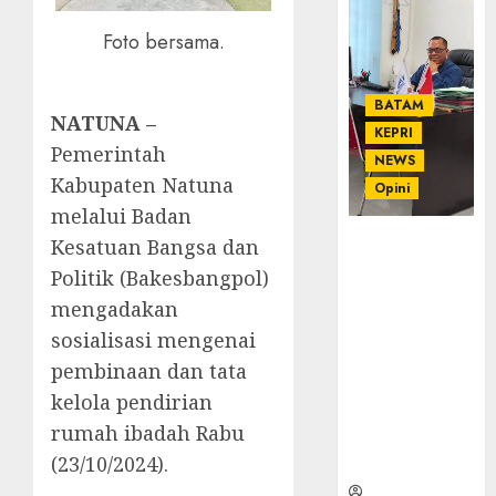
Foto bersama.
BATAM
NATUNA –
KEPRI
Pemerintah
NEWS
Kabupaten Natuna
Opini
melalui Badan
Ahmad Fakih
Kesatuan Bangsa dan
Rambe, SH:
Politik (Bakesbangpol)
Advokat
mengadakan
Senior
sosialisasi mengenai
dengan
Pengalaman
pembinaan dan tata
dan
kelola pendirian
Integritas di
rumah ibadah Rabu
Dunia
(23/10/2024).
Hukum