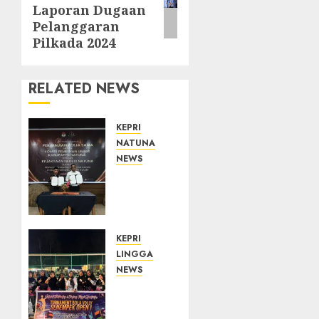
Laporan Dugaan
Pelanggaran
Pilkada 2024
RELATED NEWS
KEPRI
NATUNA
NEWS
Kejari
Natuna
dan
KPU
Teken
KEPRI
Kerja
LINGGA
Sama
NEWS
Lima
Ketua
Tahun,
DPRD
Perkuat
Lingga