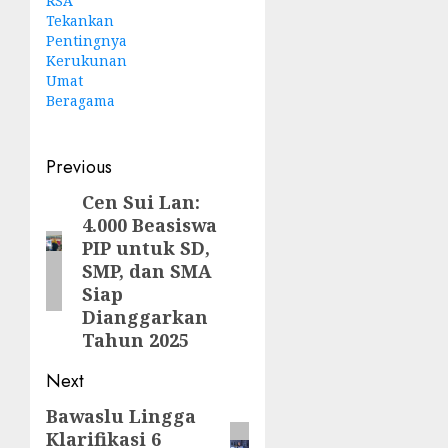
RSA
Tekankan
Pentingnya
Kerukunan
Umat
Beragama
Post
Previous
navigation
Cen Sui Lan:
Previous
4.000 Beasiswa
post:
PIP untuk SD,
SMP, dan SMA
Siap
Dianggarkan
Tahun 2025
Next
Bawaslu Lingga
Next
Klarifikasi 6
post: