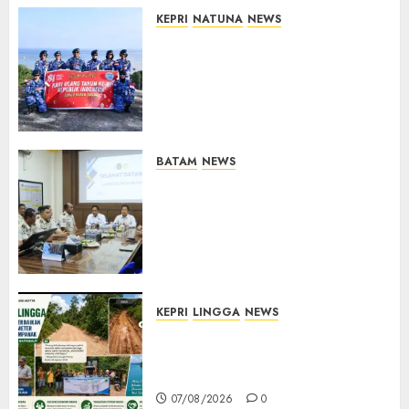
KEPRI
NATUNA
NEWS
Merah Putih Raksasa Berkibar
di Perbatasan, TNI AU dan
Lintas Instansi Perkuat
Semangat Kebangsaan di
Natuna
07/08/2026
0
BATAM
NEWS
Deputi Imigrasi dan
Pemasyarakatan Kemenko
Kumham Imipas Kunjungi
Lapas Batam, Bahas
Overstaying dan KUHP Baru
07/08/2026
0
KEPRI
LINGGA
NEWS
CSR PT CSA Berbuah Manfaat,
Jalan Rusak Menuju Pantai
Mempanak Kini Mulus
07/08/2026
0