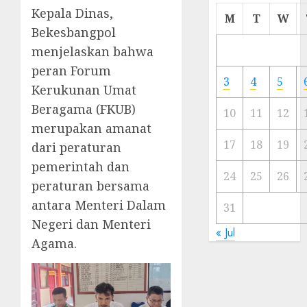
Kepala Dinas,
Cermi
M
T
W
Meski
Bekesbangpol
Ada
menjelaskan bahwa
Artis
peran Forum
Ibu
3
4
5
Kerukunan Umat
Kota
Beragama (FKUB)
10
11
12
23/11/20
merupakan amanat
0
17
18
19
dari peraturan
pemerintah dan
24
25
26
peraturan bersama
antara Menteri Dalam
31
Negeri dan Menteri
« Jul
Agama.