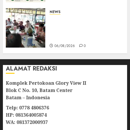
NEWS
Bangun Komunikasi Tanpa
Sekat, Bupati dan Wakil
Bupati Natuna Ngopi Bersama
Wartawan
06/08/2026
0
ALAMAT REDAKSI
Komplek Pertokoan Glory View II
Blok C No. 10, Batam Center
Batam – Indonesia
Telp: 0778 4806376
HP: 081364005874
WA: 081372000937