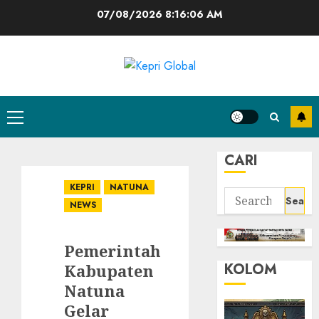
Skip
07/08/2026
8:16:07 AM
to
content
Primary
Menu
CARI
KEPRI
NATUNA
Search
NEWS
for:
Pemerintah
KOLOM
Kabupaten
Natuna
Gelar