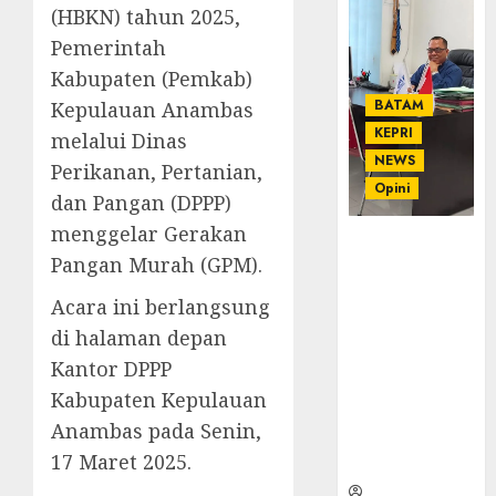
(HBKN) tahun 2025,
Pemerintah
Kabupaten (Pemkab)
BATAM
Kepulauan Anambas
KEPRI
melalui Dinas
NEWS
Perikanan, Pertanian,
Opini
dan Pangan (DPPP)
menggelar Gerakan
Ahmad Fakih
Pangan Murah (GPM).
Rambe, SH:
Advokat
Acara ini berlangsung
Senior
di halaman depan
dengan
Pengalaman
Kantor DPPP
dan
Kabupaten Kepulauan
Integritas di
Anambas pada Senin,
Dunia
17 Maret 2025.
Hukum