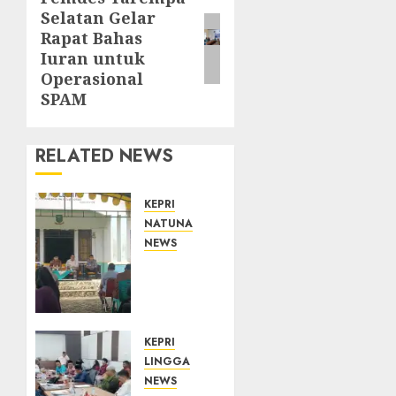
Selatan Gelar
post:
Rapat Bahas
Iuran untuk
Operasional
SPAM
RELATED NEWS
KEPRI
NATUNA
NEWS
Reses
di
Natuna,
DPRD
Kepri
KEPRI
Terima
LINGGA
Aspirasi
NEWS