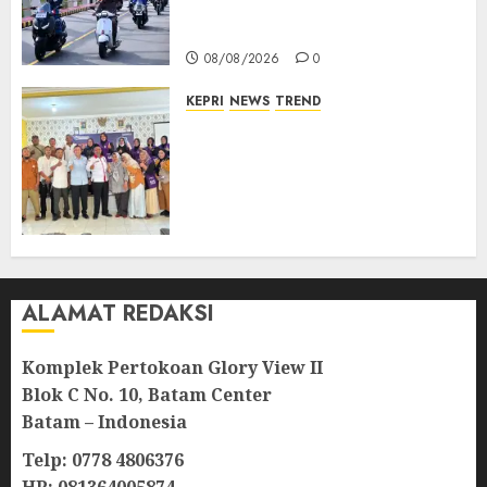
TNI AU Gelorakan Semangat
Kemerdekaan
08/08/2026
0
KEPRI
NEWS
TREND
Ombudsman Kepri Tampung
Puluhan Keluhan Warga
Bintan, Mulai dari Bantuan
Sosial, BBM Solar, Hingga
Lampu Jalan
08/08/2026
0
ALAMAT REDAKSI
Komplek Pertokoan Glory View II
Blok C No. 10, Batam Center
Batam – Indonesia
Telp: 0778 4806376
HP: 081364005874