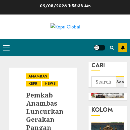
Skip
09/08/2026
1:55:39 AM
to
content
Primary
Menu
CARI
ANAMBAS
Search
KEPRI
NEWS
for:
Pemkab
Anambas
KOLOM
Luncurkan
Gerakan
Pangan