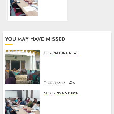
Jalan
Polemik
Cempaka
Lahan
Putih
PT
hingga
CSA,
Akses
Kades
Air
Limbung
Lengit–
Tegas:
YOU MAY HAVE MISSED
Selemam
Tak
Akan
Teken
08/08/2026
KEPRI
NATUNA
NEWS
0
Surat
Reses di Natuna, DPRD Kepri
Tanah
Terima Aspirasi Jalan
Tanpa
Cempaka Putih hingga Akses
Bukti
Air Lengit–Selemam
Sah
08/08/2026
0
08/08/2026
KEPRI
LINGGA
NEWS
0
Polemik Lahan PT CSA, Kades
Limbung Tegas: Tak Akan
Teken Surat Tanah Tanpa