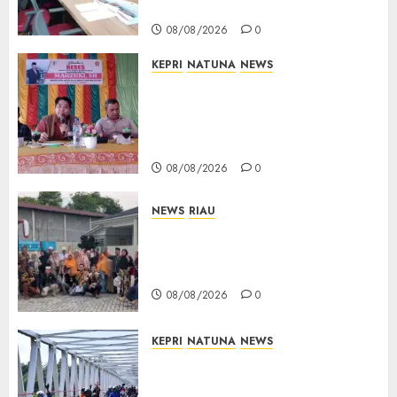
Bukti Sah
08/08/2026
0
KEPRI
NATUNA
NEWS
Reses DPRD Kepri di Natuna
Buka Ruang Aspirasi, Warga
Optimistis Usulan
Pembangunan Diperjuangkan
08/08/2026
0
NEWS
RIAU
PT Arara Abadi-AAP Sinarmas
Distrik Merawang Berikan
Bantuan Operasi Gratis
08/08/2026
0
KEPRI
NATUNA
NEWS
Bendera Merah Putih
Berkibar di Jalanan Natuna,