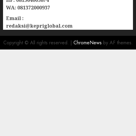
WA: 081372000937
Email :
redaksi@kepriglobal.com
Copyright © All rights reserved.
|
ChromeNews
by AF themes.