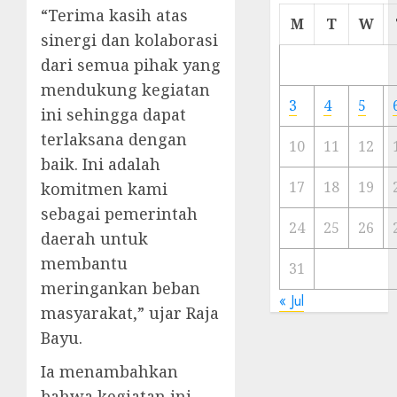
“Terima kasih atas
Cermi
M
T
W
Meski
sinergi dan kolaborasi
Ada
dari semua pihak yang
Artis
mendukung kegiatan
Ibu
3
4
5
ini sehingga dapat
Kota
terlaksana dengan
10
11
12
23/11/20
baik. Ini adalah
0
17
18
19
komitmen kami
sebagai pemerintah
24
25
26
daerah untuk
membantu
31
meringankan beban
« Jul
masyarakat,” ujar Raja
Bayu.
Ia menambahkan
bahwa kegiatan ini