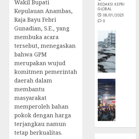
Wakil Bupati
REDAKSI KEPRI
GLOBAL
Kepulauan Anambas,
08/01/2025
Raja Bayu Febri
0
Gunadian, S.E., yang
Opini
membuka acara
MISI
tersebut, menegaskan
MAS
bahwa GPM
:
merupakan wujud
Mitigas
Antisip
komitmen pemerintah
Megath
daerah dalam
KEPRI
membantu
NATUNA
05/12/202
NEWS
masyarakat
0
Opini
memperoleh bahan
Masyar
pokok dengan harga
Sepem
terjangkau namun
Padati
Kampa
tetap berkualitas.
Pasan