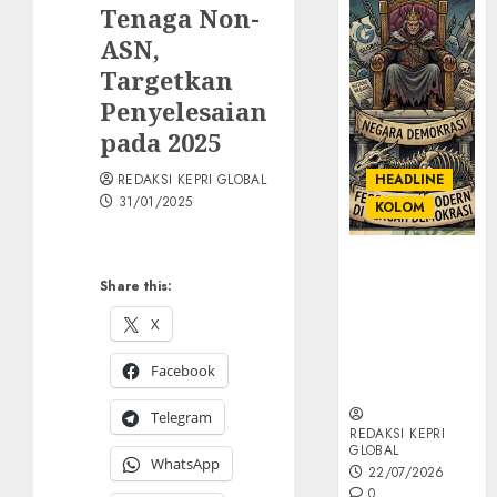
Tenaga Non-
ASN,
Targetkan
Penyelesaian
pada 2025
REDAKSI KEPRI GLOBAL
HEADLINE
31/01/2025
KOLOM
KOLOM |
Share this:
Semantik
Kekuasaan
X
dalam Kosa
Kata yang
Facebook
Berlutut
Telegram
REDAKSI KEPRI
GLOBAL
WhatsApp
22/07/2026
0