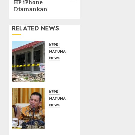
HP iPhone
Diamankan
RELATED NEWS
KEPRI
NATUNA
NEWS
Revitalisasi
107
Sekolah
Dimulai,
Pemprov
KEPRI
Kepri
NATUNA
Prioritaskan
NEWS
Wilayah
Tim
3T dan
Konsultan
Sekolah
Kawal
Rusak
Revitalisasi