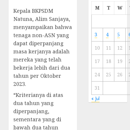
Cermi
M
T
W
Kepala BKPSDM
Meski
Natuna, Alim Sanjaya,
Ada
Artis
menyampaikan bahwa
Ibu
3
4
5
tenaga non-ASN yang
Kota
dapat diperpanjang
10
11
12
masa kerjanya adalah
23/11/20
mereka yang telah
0
17
18
19
bekerja lebih dari dua
24
25
26
tahun per Oktober
2023.
31
“Kriterianya di atas
« Jul
dua tahun yang
diperpanjang,
sementara yang di
bawah dua tahun