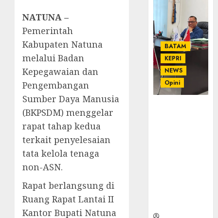
NATUNA –
Pemerintah
Kabupaten Natuna
BATAM
melalui Badan
KEPRI
Kepegawaian dan
NEWS
Opini
Pengembangan
Sumber Daya Manusia
Ahmad Fakih
(BKPSDM) menggelar
Rambe, SH:
rapat tahap kedua
Advokat
terkait penyelesaian
Senior
dengan
tata kelola tenaga
Pengalaman
non-ASN.
dan
Integritas di
Rapat berlangsung di
Dunia
Ruang Rapat Lantai II
Hukum
Kantor Bupati Natuna