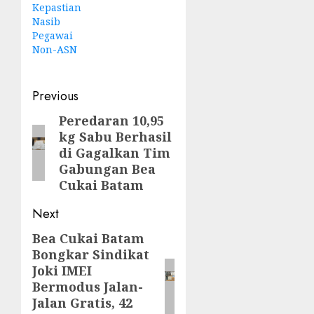
Kepastian
Nasib
Pegawai
Non-ASN
Post
Previous
navigation
Peredaran 10,95
Previous
kg Sabu Berhasil
post:
di Gagalkan Tim
Gabungan Bea
Cukai Batam
Next
Bea Cukai Batam
Next
Bongkar Sindikat
post:
Joki IMEI
Bermodus Jalan-
Jalan Gratis, 42