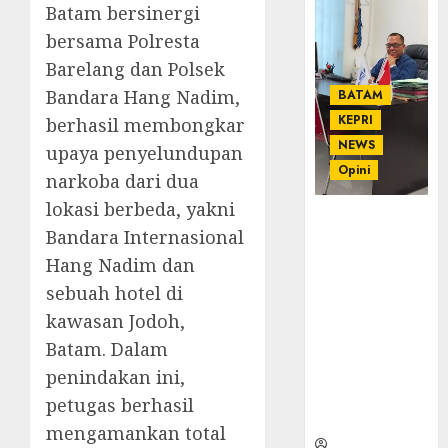
Batam bersinergi
bersama Polresta
Barelang dan Polsek
Bandara Hang Nadim,
BATAM
KEPRI
berhasil membongkar
NEWS
upaya penyelundupan
Opini
narkoba dari dua
lokasi berbeda, yakni
Ahmad Fakih
Bandara Internasional
Rambe, SH:
Hang Nadim dan
Advokat
Senior
sebuah hotel di
dengan
kawasan Jodoh,
Pengalaman
Batam. Dalam
dan
Integritas di
penindakan ini,
Dunia
petugas berhasil
Hukum
mengamankan total