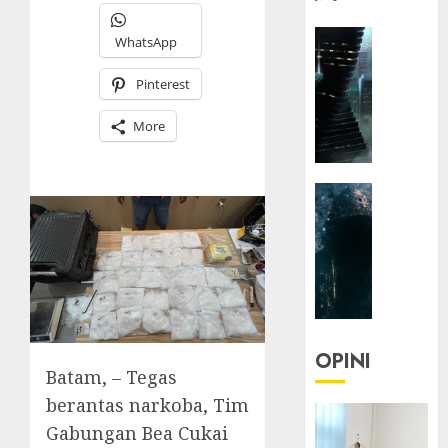
HEADLIN
WhatsApp
KOLOM
NASIONA
Pinterest
TEKNOLO
More
KOLO
|
Parado
HEADLIN
Utopia
KOLOM
TEKNOLO
05/06/20
KOLO
0
|
Senjak
Human
OPINI
Batam, – Tegas
23/03/20
berantas narkoba, Tim
0
Gabungan Bea Cukai