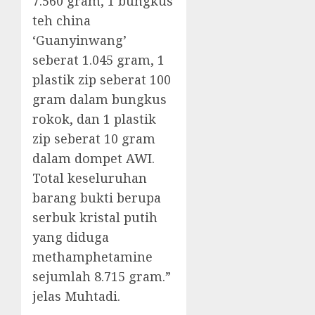
7.560 gram, 1 bungkus
teh china
‘Guanyinwang’
seberat 1.045 gram, 1
plastik zip seberat 100
gram dalam bungkus
rokok, dan 1 plastik
zip seberat 10 gram
dalam dompet AWI.
Total keseluruhan
barang bukti berupa
serbuk kristal putih
yang diduga
methamphetamine
sejumlah 8.715 gram.”
jelas Muhtadi.