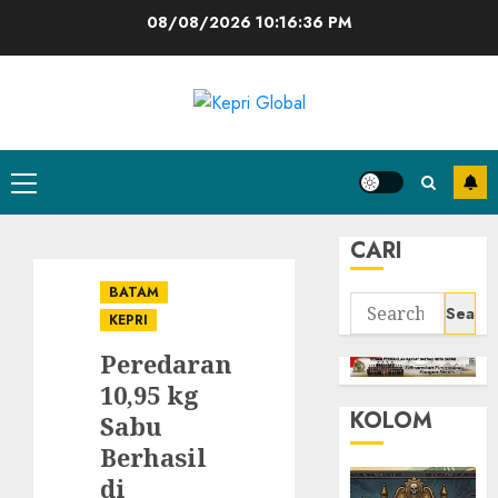
Skip
08/08/2026
10:16:37 PM
to
content
Primary
Menu
CARI
BATAM
Search
KEPRI
for:
Peredaran
10,95 kg
KOLOM
Sabu
Berhasil
di