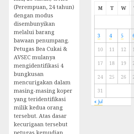
Cermi
(Perempuan, 24 tahun)
M
T
W
Meski
dengan modus
Ada
disembunyikan
Artis
melalui barang
Ibu
3
4
5
Kota
bawaan penumpang.
Petugas Bea Cukai &
10
11
12
23/11/20
AVSEC mulanya
0
17
18
19
mengidentifikasi 4
bungkusan
24
25
26
mencurigakan dalam
masing-masing koper
31
yang teridentifikasi
« Jul
milik kedua orang
tersebut. Atas dasar
kecurigaan tersebut
petugas kemudian