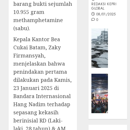
barang bukti sejumlah
REDAKSI KEPRI
GLOBAL
10.955 gram
08/01/2025
methamphetamine
0
(sabu).
Opini
Kepala Kantor Bea
MISI
MAS
Cukai Batam, Zaky
:
Firmansyah,
Mitigas
menjelaskan bahwa
Antisip
penindakan pertama
Megath
KEPRI
dilakukan pada Kamis,
NATUNA
05/12/202
23 Januari 2025 di
NEWS
0
Bandara Internasional
Opini
Hang Nadim terhadap
Masyar
Sepem
sepasang kekasih
Padati
berinisial RD (Laki-
Kampa
laki, 28 tahun) & AM
Pasan