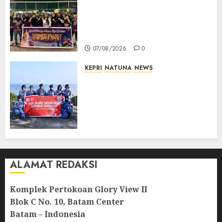
Ketua DPRD Lingga Maya Sari
Buka Turnamen Voli
Senempek Open I, Dorong
Lahirnya Atlet Berprestasi
07/08/2026
0
KEPRI
NATUNA
NEWS
Merah Putih Raksasa Berkibar
di Perbatasan, TNI AU dan
Lintas Instansi Perkuat
Semangat Kebangsaan di
Natuna
07/08/2026
0
ALAMAT REDAKSI
Komplek Pertokoan Glory View II
Blok C No. 10, Batam Center
Batam – Indonesia