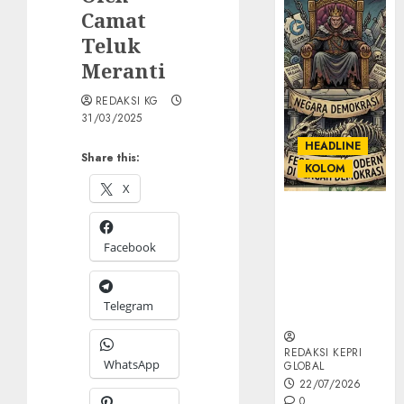
Camat
Teluk
Meranti
REDAKSI KG
31/03/2025
HEADLINE
Share this:
KOLOM
X
KOLOM |
Semantik
Facebook
Kekuasaan
dalam Kosa
Kata yang
Telegram
Berlutut
REDAKSI KEPRI
WhatsApp
GLOBAL
22/07/2026
0