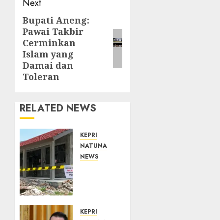
Next
Bupati Aneng:
Next
Pawai Takbir
post:
Cerminkan
Islam yang
Damai dan
Toleran
RELATED NEWS
KEPRI
NATUNA
NEWS
Revitalisasi
107
Sekolah
Dimulai,
Pemprov
KEPRI