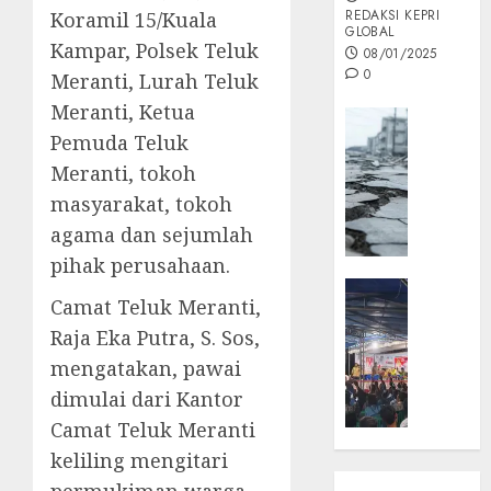
REDAKSI KEPRI
Koramil 15/Kuala
GLOBAL
Kampar, Polsek Teluk
08/01/2025
0
Meranti, Lurah Teluk
Meranti, Ketua
Opini
Pemuda Teluk
MISI
Meranti, tokoh
MAS
:
masyarakat, tokoh
Mitigas
agama dan sejumlah
Antisip
pihak perusahaan.
Megath
KEPRI
Camat Teluk Meranti,
NATUNA
05/12/202
Raja Eka Putra, S. Sos,
NEWS
0
Opini
mengatakan, pawai
Masyar
dimulai dari Kantor
Sepem
Camat Teluk Meranti
Padati
keliling mengitari
Kampa
Pasan