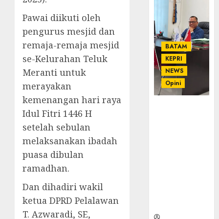
Pawai diikuti oleh
pengurus mesjid dan
remaja-remaja mesjid
BATAM
se-Kelurahan Teluk
KEPRI
Meranti untuk
NEWS
Opini
merayakan
kemenangan hari raya
Ahmad Fakih
Idul Fitri 1446 H
Rambe, SH:
setelah sebulan
Advokat
melaksanakan ibadah
Senior
dengan
puasa dibulan
Pengalaman
ramadhan.
dan
Integritas di
Dan dihadiri wakil
Dunia
ketua DPRD Pelalawan
Hukum
T. Azwaradi, SE,