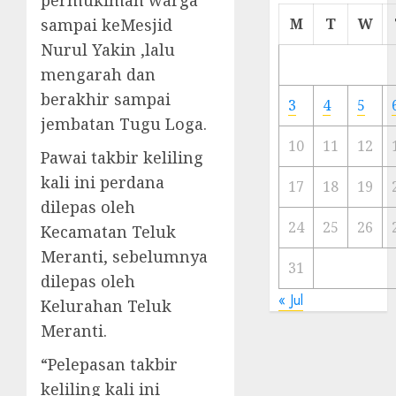
permukiman warga
Cermi
sampai keMesjid
M
T
W
Meski
Nurul Yakin ,lalu
Ada
mengarah dan
Artis
Ibu
berakhir sampai
3
4
5
Kota
jembatan Tugu Loga.
10
11
12
Pawai takbir keliling
23/11/20
kali ini perdana
0
17
18
19
dilepas oleh
24
25
26
Kecamatan Teluk
Meranti, sebelumnya
31
dilepas oleh
« Jul
Kelurahan Teluk
Meranti.
“Pelepasan takbir
keliling kali ini