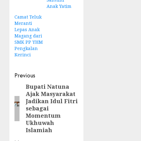
Anak Yatim
Camat Teluk
Meranti
Lepas Anak
Magang dari
SMK PP YHM
Pengkalan
Kerinci
Post
Previous
navigation
Bupati Natuna
Previous
Ajak Masyarakat
post:
Jadikan Idul Fitri
sebagai
Momentum
Ukhuwah
Islamiah