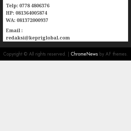
Telp: 0778 4806376
HP: 081364005874
WA: 081372000937
Email :
redaksi@kepriglobal.com
Copyright © All rights reserved.
|
ChromeNews
by AF themes.