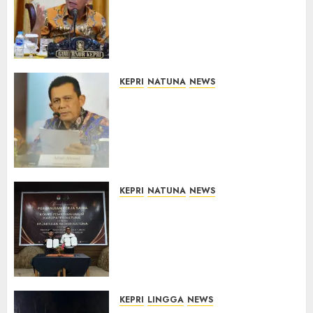
Revitalisasi 107 Sekolah di
Kepri, Pastikan Pembangunan
Berkualitas dan Tepat
Sasaran
07/08/2026
0
KEPRI
NATUNA
NEWS
Revitalisasi 107 Sekolah di
Kepri Telan Rp97 Miliar,
Pemerintah Prioritaskan
Wilayah 3T untuk Perkuat
Mutu Pendidikan
07/08/2026
0
KEPRI
NATUNA
NEWS
Kejari Natuna dan KPU Teken
Kerja Sama Lima Tahun,
Perkuat Pendampingan
Hukum Penyelenggaraan
Pemilu
07/08/2026
0
KEPRI
LINGGA
NEWS