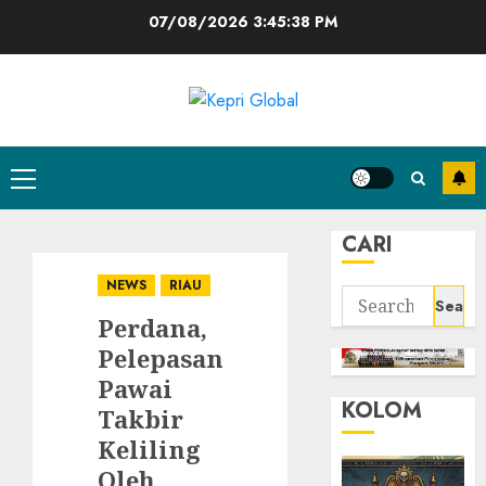
Skip
07/08/2026
3:45:39 PM
to
content
Primary
Menu
CARI
NEWS
RIAU
Search
Perdana,
for:
Pelepasan
Pawai
KOLOM
Takbir
Keliling
Oleh