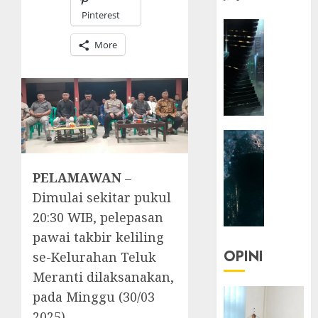
Pinterest
HEADLIN
KOLOM
More
NASIONA
TEKNOLO
KOLO
|
Parado
HEADLIN
Utopia
KOLOM
TEKNOLO
05/06/20
PELAMAWAN
–
KOLO
Dimulai sekitar pukul
0
|
20:30 WIB, pelepasan
Senjak
Human
pawai takbir keliling
OPINI
se-Kelurahan Teluk
23/03/20
Meranti dilaksanakan,
0
pada Minggu (30/03
2025).