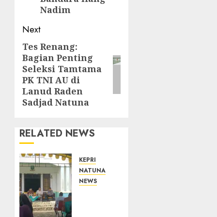
Nadim
Next
Tes Renang:
Next
Bagian Penting
post:
Seleksi Tamtama
PK TNI AU di
Lanud Raden
Sadjad Natuna
RELATED NEWS
KEPRI
NATUNA
NEWS
Reses
DPRD
Kepri