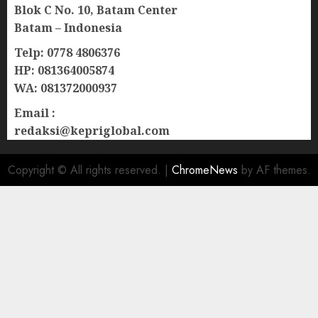
Blok C No. 10, Batam Center
Batam – Indonesia
Telp: 0778 4806376
HP: 081364005874
WA: 081372000937
Email :
redaksi@kepriglobal.com
Copyright © All rights reserved.
|
ChromeNews
by AF themes.