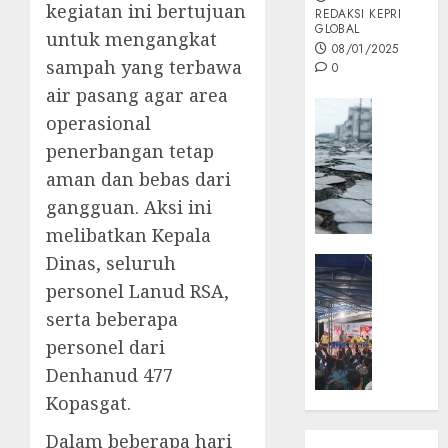
kegiatan ini bertujuan
REDAKSI KEPRI
GLOBAL
untuk mengangkat
08/01/2025
sampah yang terbawa
0
air pasang agar area
Opini
operasional
MISI
penerbangan tetap
MAS
aman dan bebas dari
:
Mitigas
gangguan. Aksi ini
Antisip
melibatkan Kepala
Megath
Dinas, seluruh
KEPRI
NATUNA
personel Lanud RSA,
05/12/202
NEWS
serta beberapa
0
Opini
personel dari
Masyar
Denhanud 477
Sepem
Kopasgat.
Padati
Kampa
Dalam beberapa hari
Pasan