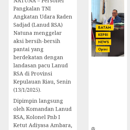
NATUNA – Personel
Pangkalan TNI
Angkatan Udara Raden
Sadjad (Lanud RSA)
BATAM
Natuna menggelar
KEPRI
aksi bersih-bersih
NEWS
pantai yang
Opini
berdekatan dengan
Ahmad Fakih
landasan pacu Lanud
Rambe, SH:
RSA di Provinsi
Advokat
Kepulauan Riau, Senin
Senior
(13/1/2025).
dengan
Pengalaman
Dipimpin langsung
dan
oleh Komandan Lanud
Integritas di
Dunia
RSA, Kolonel Pnb I
Hukum
Ketut Adiyasa Ambara,