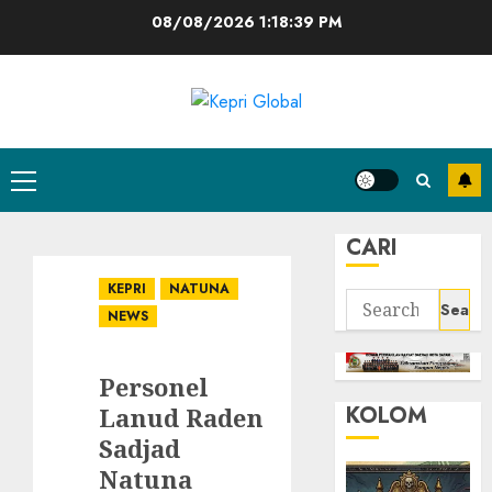
Skip
08/08/2026
1:18:40 PM
to
content
Primary
Menu
CARI
KEPRI
NATUNA
Search
NEWS
for:
Personel
KOLOM
Lanud Raden
Sadjad
Natuna