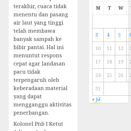
terakhir, cuaca tidak
Cermi
M
T
W
Meski
menentu dan pasang
Ada
air laut yang tinggi
Artis
telah membawa
Ibu
3
4
5
Kota
banyak sampah ke
bibir pantai. Hal ini
10
11
12
23/11/20
menuntut respons
0
17
18
19
cepat agar landasan
pacu tidak
24
25
26
terpengaruh oleh
keberadaan material
31
yang dapat
« Jul
mengganggu aktivitas
penerbangan.
Kolonel Pnb I Ketut