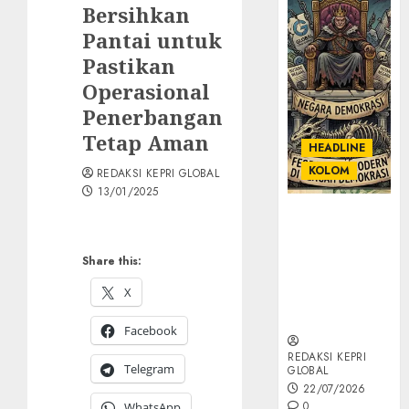
Bersihkan
Pantai untuk
Pastikan
Operasional
Penerbangan
Tetap Aman
HEADLINE
KOLOM
REDAKSI KEPRI GLOBAL
13/01/2025
KOLOM |
Semantik
Kekuasaan
Share this:
dalam Kosa
X
Kata yang
Berlutut
Facebook
REDAKSI KEPRI
Telegram
GLOBAL
22/07/2026
0
WhatsApp