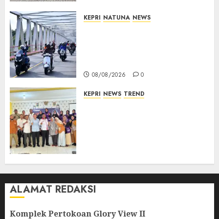
KEPRI
NATUNA
NEWS
Bendera Merah Putih
Berkibar di Jalanan Natuna,
TNI AU Gelorakan Semangat
Kemerdekaan
08/08/2026
0
KEPRI
NEWS
TREND
Ombudsman Kepri Tampung
Puluhan Keluhan Warga
Bintan, Mulai dari Bantuan
Sosial, BBM Solar, Hingga
Lampu Jalan
08/08/2026
0
ALAMAT REDAKSI
Komplek Pertokoan Glory View II