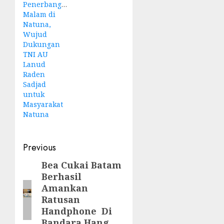
Penerbangan
Malam di
Natuna,
Wujud
Dukungan
TNI AU
Lanud
Raden
Sadjad
untuk
Masyarakat
Natuna
Post
Previous
navigation
Bea Cukai Batam
Previous
Berhasil
post:
Amankan
Ratusan
Handphone Di
Bandara Hang