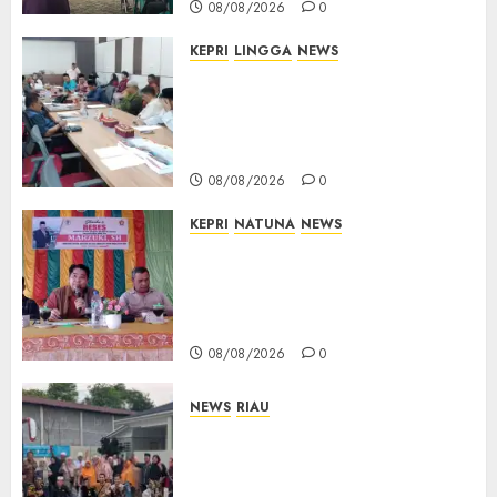
08/08/2026
0
KEPRI
LINGGA
NEWS
Polemik Lahan PT CSA, Kades
Limbung Tegas: Tak Akan
Teken Surat Tanah Tanpa
Bukti Sah
08/08/2026
0
KEPRI
NATUNA
NEWS
Reses DPRD Kepri di Natuna
Buka Ruang Aspirasi, Warga
Optimistis Usulan
Pembangunan Diperjuangkan
08/08/2026
0
NEWS
RIAU
PT Arara Abadi-AAP Sinarmas
Distrik Merawang Berikan
Bantuan Operasi Gratis