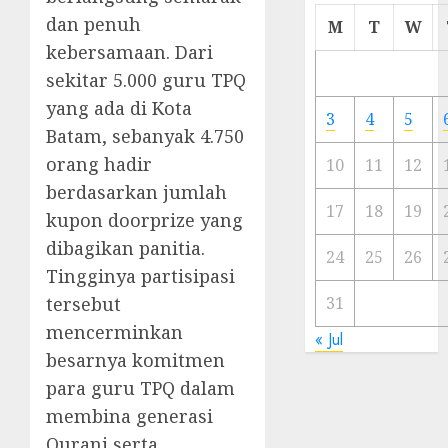
Cermi
dan penuh
M
T
W
Meski
kebersamaan. Dari
Ada
sekitar 5.000 guru TPQ
Artis
yang ada di Kota
Ibu
3
4
5
Kota
Batam, sebanyak 4.750
orang hadir
10
11
12
23/11/20
berdasarkan jumlah
0
17
18
19
kupon doorprize yang
dibagikan panitia.
24
25
26
Tingginya partisipasi
tersebut
31
mencerminkan
« Jul
besarnya komitmen
para guru TPQ dalam
membina generasi
Qurani serta