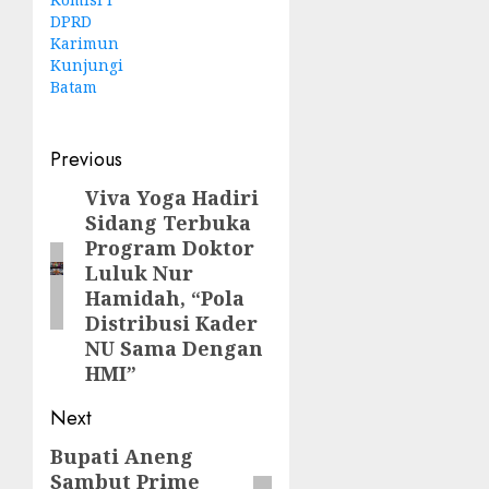
DPRD
Karimun
Kunjungi
Batam
Post
Previous
navigation
Viva Yoga Hadiri
Previous
Sidang Terbuka
post:
Program Doktor
Luluk Nur
Hamidah, “Pola
Distribusi Kader
NU Sama Dengan
HMI”
Next
Bupati Aneng
Next
Sambut Prime