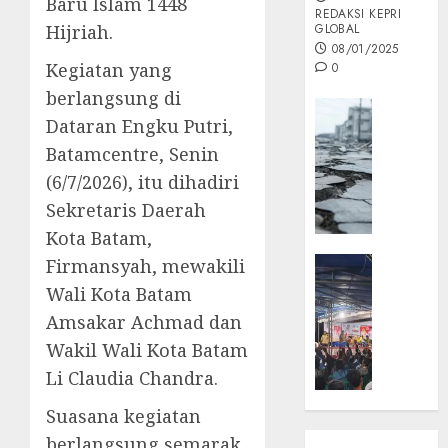
Baru Islam 1448
REDAKSI KEPRI
Hijriah.
GLOBAL
08/01/2025
Kegiatan yang
0
berlangsung di
Opini
Dataran Engku Putri,
MISI
Batamcentre, Senin
MAS
:
(6/7/2026), itu dihadiri
Mitigas
Sekretaris Daerah
Antisip
Kota Batam,
Megath
KEPRI
Firmansyah, mewakili
NATUNA
Wali Kota Batam
05/12/202
NEWS
Amsakar Achmad dan
0
Opini
Wakil Wali Kota Batam
Masyar
Li Claudia Chandra.
Sepem
Padati
Suasana kegiatan
Kampa
berlangsung semarak
Pasan