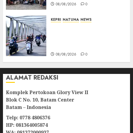
08/08/2026
0
KEPRI
NATUNA
NEWS
Bendera Merah Putih
Berkibar di Jalanan Natuna,
TNI AU Gelorakan Semangat
Kemerdekaan
08/08/2026
0
ALAMAT REDAKSI
Komplek Pertokoan Glory View II
Blok C No. 10, Batam Center
Batam – Indonesia
Telp: 0778 4806376
HP: 081364005874
WA: 081372000937