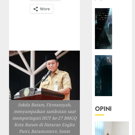
More
HEADLIN
KOLOM
NASIONA
TEKNOLO
KOLO
|
Parado
HEADLIN
Utopia
KOLOM
TEKNOLO
05/06/20
KOLO
0
|
Senjak
Human
Sekda Batam, Firmansyah,
OPINI
menyampaikan sambutan saat
23/03/20
memperingati HUT ke-27 BMGQ
0
Kota Batam di Dataran Engku
Putri, Batamcentre, Senin