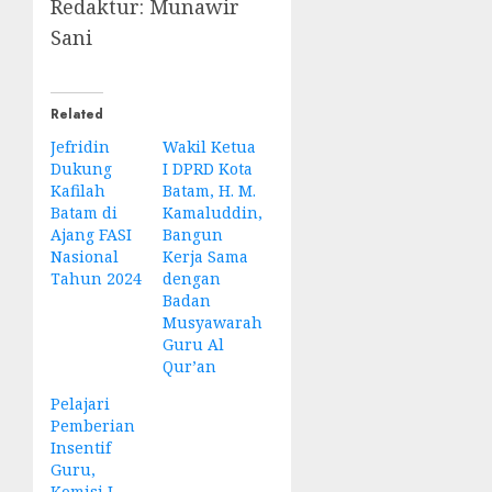
Redaktur: Munawir
Sani
Related
Jefridin
Wakil Ketua
Dukung
I DPRD Kota
Kafilah
Batam, H. M.
Batam di
Kamaluddin,
Ajang FASI
Bangun
Nasional
Kerja Sama
Tahun 2024
dengan
Badan
Musyawarah
Guru Al
Qur’an
Pelajari
Pemberian
Insentif
Guru,
Komisi I