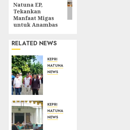
post:
Natuna EP,
Tekankan
Manfaat Migas
untuk Anambas
RELATED NEWS
KEPRI
NATUNA
NEWS
Semarak
HUT
ke-19
Desa
Selading,
KEPRI
Marzuki
NATUNA
Ajak
NEWS
Warga
Reses