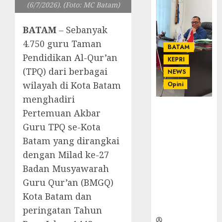
(6/7/2026). (Foto: MC Batam)
BATAM
– Sebanyak
4.750 guru Taman
BATAM
Pendidikan Al-Qur’an
KEPRI
(TPQ) dari berbagai
NEWS
wilayah di Kota Batam
Opini
menghadiri
Ahmad Fakih
Pertemuan Akbar
Rambe, SH:
Guru TPQ se-Kota
Advokat
Batam yang dirangkai
Senior
dengan
dengan Milad ke-27
Pengalaman
Badan Musyawarah
dan
Guru Qur’an (BMGQ)
Integritas di
Kota Batam dan
Dunia
Hukum
peringatan Tahun