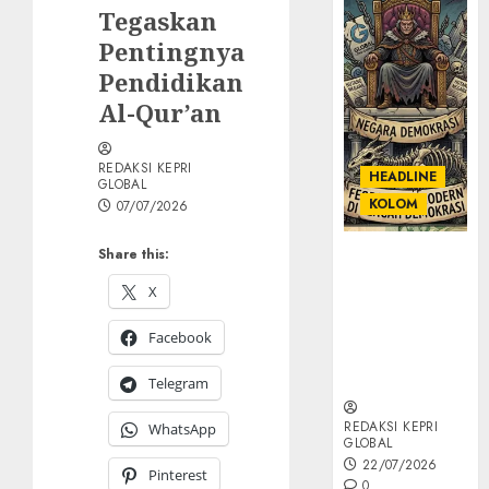
Tegaskan
Pentingnya
Pendidikan
Al-Qur’an
REDAKSI KEPRI
HEADLINE
GLOBAL
KOLOM
07/07/2026
Share this:
KOLOM |
Semantik
X
Kekuasaan
dalam Kosa
Facebook
Kata yang
Berlutut
Telegram
REDAKSI KEPRI
WhatsApp
GLOBAL
22/07/2026
Pinterest
0