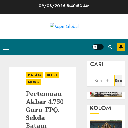
Skip
09/08/2026
8:40:54 AM
to
content
Primary
Menu
CARI
BATAM
KEPRI
Search
NEWS
for:
Pertemuan
Akbar 4.750
KOLOM
Guru TPQ,
Sekda
Batam