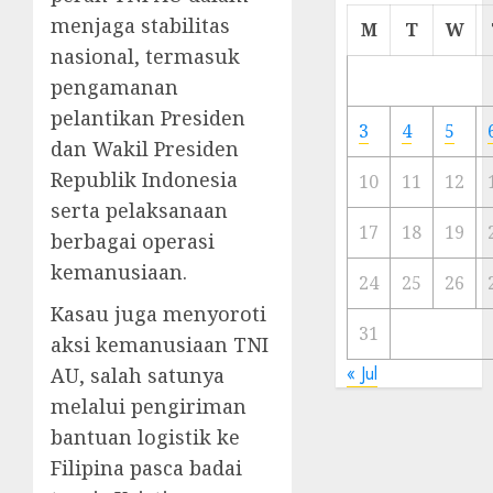
Cermi
menjaga stabilitas
M
T
W
Meski
nasional, termasuk
Ada
pengamanan
Artis
pelantikan Presiden
Ibu
3
4
5
Kota
dan Wakil Presiden
Republik Indonesia
10
11
12
23/11/20
serta pelaksanaan
0
17
18
19
berbagai operasi
kemanusiaan.
24
25
26
Kasau juga menyoroti
31
aksi kemanusiaan TNI
« Jul
AU, salah satunya
melalui pengiriman
bantuan logistik ke
Filipina pasca badai