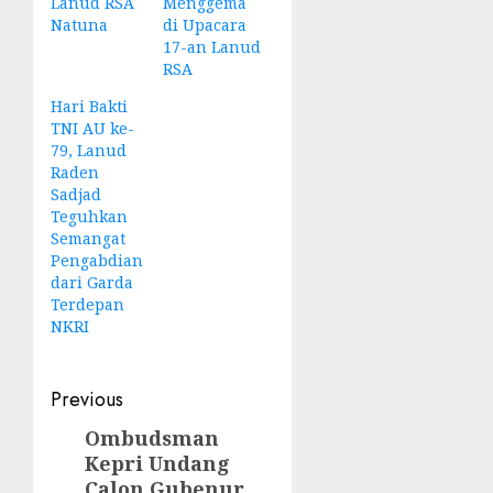
Lanud RSA
Menggema
Natuna
di Upacara
17-an Lanud
RSA
Hari Bakti
TNI AU ke-
79, Lanud
Raden
Sadjad
Teguhkan
Semangat
Pengabdian
dari Garda
Terdepan
NKRI
Post
Previous
navigation
Ombudsman
Previous
Kepri Undang
post:
Calon Gubenur