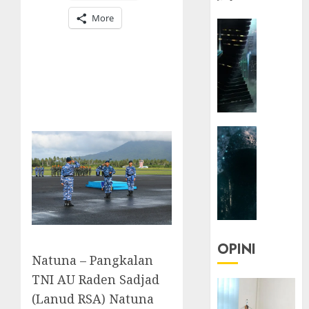
More
HEADLIN
KOLOM
NASIONA
TEKNOLO
KOLO
|
Parado
HEADLIN
Utopia
KOLOM
TEKNOLO
05/06/20
KOLO
0
|
Senjak
Human
OPINI
Natuna – Pangkalan
23/03/20
TNI AU Raden Sadjad
0
(Lanud RSA) Natuna