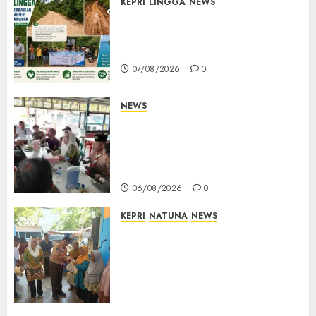
KEPRI
LINGGA
NEWS
CSR PT CSA Berbuah Manfaat,
Jalan Rusak Menuju Pantai
Mempanak Kini Mulus
07/08/2026
0
NEWS
Bangun Komunikasi Tanpa
Sekat, Bupati dan Wakil
Bupati Natuna Ngopi Bersama
Wartawan
06/08/2026
0
KEPRI
NATUNA
NEWS
Dari Ujung Negeri, Tower
Bersama Group Hadir Bawa
Kepedulian Sosial, Bupati Cen
Sui Lan Dorong CSR
Berkelanjutan di Natuna
06/08/2026
0