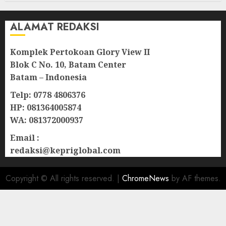
ALAMAT REDAKSI
Komplek Pertokoan Glory View II
Blok C No. 10, Batam Center
Batam – Indonesia
Telp: 0778 4806376
HP: 081364005874
WA: 081372000937
Email :
redaksi@kepriglobal.com
Copyright © All rights reserved.
|
ChromeNews
by AF themes.