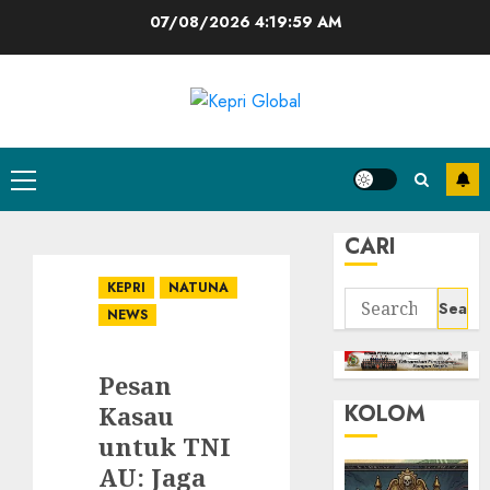
Skip
07/08/2026
4:20:00 AM
to
content
Primary
Menu
CARI
KEPRI
NATUNA
Search
NEWS
for:
Pesan
KOLOM
Kasau
untuk TNI
AU: Jaga