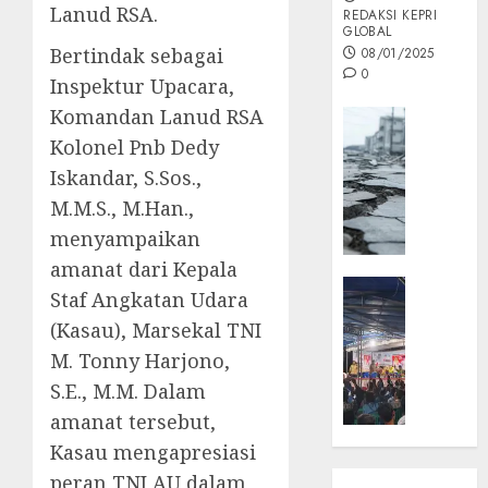
Lanud RSA.
REDAKSI KEPRI
GLOBAL
Bertindak sebagai
08/01/2025
0
Inspektur Upacara,
Komandan Lanud RSA
Opini
Kolonel Pnb Dedy
MISI
MAS
Iskandar, S.Sos.,
:
M.M.S., M.Han.,
Mitigas
menyampaikan
Antisip
amanat dari Kepala
Megath
KEPRI
Staf Angkatan Udara
NATUNA
05/12/202
(Kasau), Marsekal TNI
NEWS
0
M. Tonny Harjono,
Opini
S.E., M.M. Dalam
Masyar
Sepem
amanat tersebut,
Padati
Kasau mengapresiasi
Kampa
peran TNI AU dalam
Pasan