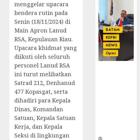
menggelar upacara
bendera rutin pada
Senin (18/11/2024) di
Main Apron Lanud
BATAM
KEPRI
RSA, Kepulauan Riau.
NEWS
Upacara khidmat yang
Opini
diikuti oleh seluruh
personel Lanud RSA
Ahmad Fakih
ini turut melibatkan
Rambe, SH:
Satrad 212, Denhanud
Advokat
Senior
477 Kopasgat, serta
dengan
dihadiri para Kepala
Pengalaman
Dinas, Komandan
dan
Integritas di
Satuan, Kepala Satuan
Dunia
Kerja, dan Kepala
Hukum
Seksi di lingkungan