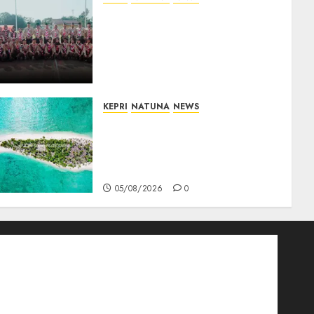
16 Putra-Putri Terbaik
Natuna Digembleng Jelang
Jambore Nasional XII 2026,
Wabup Jarmin: Kalian Duta
Daerah
06/08/2026
0
KEPRI
NATUNA
NEWS
Negara Hadir di Perbatasan,
Pembangunan Tanggul
Pulau Kepala Bawa Harapan
Baru bagi Warga
05/08/2026
0