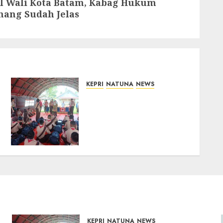
l Wali Kota Batam, Kabag Hukum
nang Sudah Jelas
KEPRI
NATUNA
NEWS
Bupati Natuna Lepas
Kontingen Jamnas XII,
Titip Pesan Jaga Nama
Baik Daerah dan
Utamakan Pendidikan
06/08/2026
0
KEPRI
NATUNA
NEWS