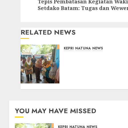
Tepis Pembatasan Kegiatan Waki
post:
Setdako Batam: Tugas dan Wewe
RELATED NEWS
KEPRI
NATUNA
NEWS
Dari Ujung Negeri, Tower
Bersama Group Hadir
Bawa Kepedulian Sosial,
Bupati Cen Sui Lan Dorong
CSR Berkelanjutan di
Natuna
06/08/2026
0
YOU MAY HAVE MISSED
KEPRI
NATUNA
NEWS