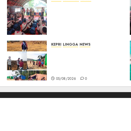
Bupati Natuna Lepas
Kontingen Jamnas XII, Titip
Pesan Jaga Nama Baik
Daerah dan Utamakan
Pendidikan
06/08/2026
0
KEPRI
LINGGA
NEWS
Ribuan Pekerja Lokal PT CSA
Kompak Siap Turun ke RDP,
Tegaskan Perusahaan Jadi
Sumber Penghidupan
05/08/2026
0