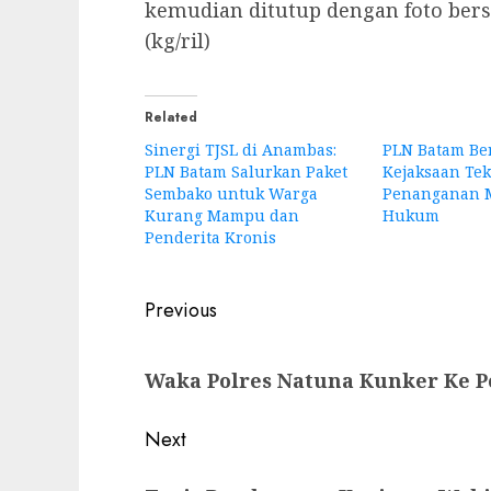
kemudian ditutup dengan foto be
(kg/ril)
Related
Sinergi TJSL di Anambas:
PLN Batam Be
PLN Batam Salurkan Paket
Kejaksaan Te
Sembako untuk Warga
Penanganan 
Kurang Mampu dan
Hukum
Penderita Kronis
Post
Previous
navigation
Previous
Waka Polres Natuna Kunker Ke P
post:
Next
Next