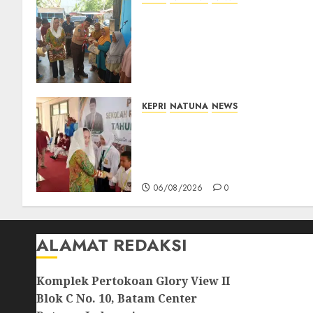
Dari Ujung Negeri, Tower
Bersama Group Hadir Bawa
Kepedulian Sosial, Bupati
Cen Sui Lan Dorong CSR
Berkelanjutan di Natuna
06/08/2026
0
KEPRI
NATUNA
NEWS
Cen Sui Lan Buka MPLS
Sekolah Rakyat Natuna,
Tanamkan Semangat Raih
Masa Depan Gemilang
06/08/2026
0
ALAMAT REDAKSI
Komplek Pertokoan Glory View II
Blok C No. 10, Batam Center