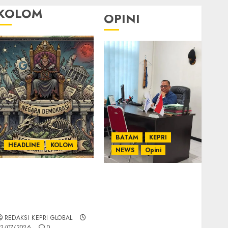
KOLOM
OPINI
BATAM
KEPRI
HEADLINE
KOLOM
NEWS
Opini
KOLOM | Semantik
Ahmad Fakih Rambe,
Kekuasaan dalam
SH: Advokat Senior
Kosa Kata yang
dengan Pengalaman
Berlutut
dan Integritas di
REDAKSI KEPRI GLOBAL
Dunia Hukum
2/07/2026
0