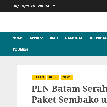
Skip
06/08/2026
12:51:52 PM
to
content
HOME
KEPRI
RIAU
NASIONAL
INTERNA
TOURISM
BATAM
KEPRI
NEWS
PLN Batam Sera
Paket Sembako u