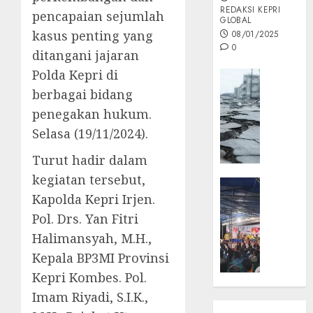
REDAKSI KEPRI
pencapaian sejumlah
GLOBAL
kasus penting yang
08/01/2025
0
ditangani jajaran
Polda Kepri di
Opini
berbagai bidang
MISI
MAS
penegakan hukum.
:
Selasa (19/11/2024).
Mitigas
Antisip
Turut hadir dalam
Megath
kegiatan tersebut,
KEPRI
Kapolda Kepri Irjen.
NATUNA
05/12/202
NEWS
Pol. Drs. Yan Fitri
0
Opini
Halimansyah, M.H.,
Masyar
Kepala BP3MI Provinsi
Sepem
Kepri Kombes. Pol.
Padati
Imam Riyadi, S.I.K.,
Kampa
Pasan