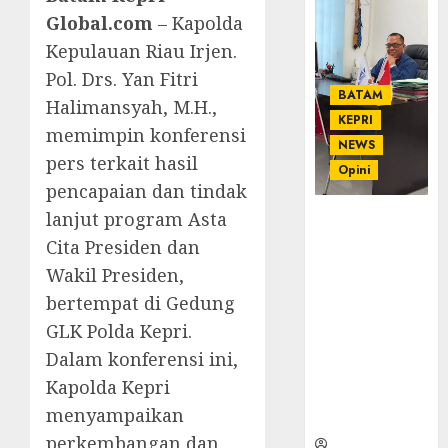
Global.com
– Kapolda
Kepulauan Riau Irjen.
Pol. Drs. Yan Fitri
BATAM
Halimansyah, M.H.,
KEPRI
memimpin konferensi
NEWS
pers terkait hasil
Opini
pencapaian dan tindak
lanjut program Asta
Ahmad Fakih
Rambe, SH:
Cita Presiden dan
Advokat
Wakil Presiden,
Senior
bertempat di Gedung
dengan
GLK Polda Kepri.
Pengalaman
dan
Dalam konferensi ini,
Integritas di
Kapolda Kepri
Dunia
menyampaikan
Hukum
perkembangan dan