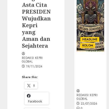
Asta Cita
PRESIDEN
Wujudkan
Kepri
yang
Aman dan
HEADLINE
Sejahtera
KOLOM
KOLOM |
REDAKSI KEPRI
GLOBAL
Semantik
19/11/2024
Kekuasaan
dalam Kosa
Share this:
Kata yang
Berlutut
X
REDAKSI KEPRI
GLOBAL
Facebook
22/07/2026
0