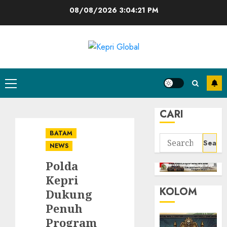
Skip
08/08/2026
3:04:22 PM
to
content
Primary
Menu
CARI
BATAM
Search
NEWS
for:
Polda
Kepri
KOLOM
Dukung
Penuh
Program