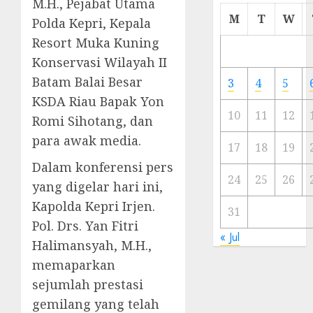
M.H., Pejabat Utama
Cermi
M
T
W
Polda Kepri, Kepala
Meski
Resort Muka Kuning
Ada
Artis
Konservasi Wilayah II
Ibu
Batam Balai Besar
3
4
5
Kota
KSDA Riau Bapak Yon
10
11
12
Romi Sihotang, dan
23/11/20
para awak media.
0
17
18
19
Dalam konferensi pers
24
25
26
yang digelar hari ini,
Kapolda Kepri Irjen.
31
Pol. Drs. Yan Fitri
« Jul
Halimansyah, M.H.,
memaparkan
sejumlah prestasi
gemilang yang telah