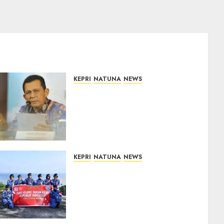
KEPRI
NATUNA
NEWS
Revitalisasi 107 Sekolah di
Kepri Telan Rp97 Miliar,
Pemerintah Prioritaskan
Wilayah 3T untuk Perkuat
Mutu Pendidikan
07/08/2026
0
KEPRI
NATUNA
NEWS
Merah Putih Raksasa
Berkibar di Perbatasan, TNI
AU dan Lintas Instansi
Perkuat Semangat
Kebangsaan di Natuna