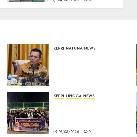
04/08/2026
0
KEPRI
NATUNA
NEWS
Tim Konsultan Kawal
Revitalisasi 107 Sekolah di
Kepri, Pastikan
Pembangunan Berkualitas
dan Tepat Sasaran
07/08/2026
0
KEPRI
LINGGA
NEWS
n
Ketua DPRD Lingga Maya
Sari Buka Turnamen Voli
Senempek Open I, Dorong
Lahirnya Atlet Berprestasi
07/08/2026
0