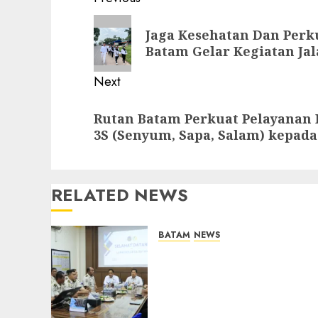
navigation
Previous
Jaga Kesehatan Dan Perk
post:
Batam Gelar Kegiatan Ja
Next
Next
Rutan Batam Perkuat Pelayanan
post:
3S (Senyum, Sapa, Salam) kepad
RELATED NEWS
BATAM
NEWS
Deputi Imigrasi dan
Pemasyarakatan Kemenko
Kumham Imipas Kunjungi
Lapas Batam, Bahas
Overstaying dan KUHP