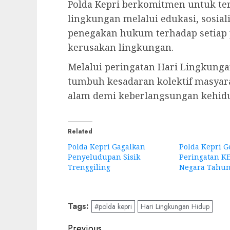
Polda Kepri berkomitmen untuk te
lingkungan melalui edukasi, sosial
penegakan hukum terhadap setiap
kerusakan lingkungan.
Melalui peringatan Hari Lingkunga
tumbuh kesadaran kolektif masyar
alam demi keberlangsungan kehidu
Related
Polda Kepri Gagalkan
Polda Kepri G
Penyeludupan Sisik
Peringatan KE
Trenggiling
Negara Tahun
Tags:
#polda kepri
Hari Lingkungan Hidup
Post
Previous