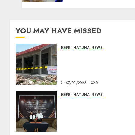
Baru
07/08/2026
0
YOU MAY HAVE MISSED
KEPRI
NATUNA
NEWS
Revitalisasi 107 Sekolah
Dimulai, Pemprov Kepri
Prioritaskan Wilayah 3T dan
Sekolah Rusak
07/08/2026
0
KEPRI
NATUNA
NEWS
Kejari Natuna dan KPU Teke
Kerja Sama Lima Tahun,
Perkuat Pendampingan
Hukum Penyelenggaraan
Pemilu