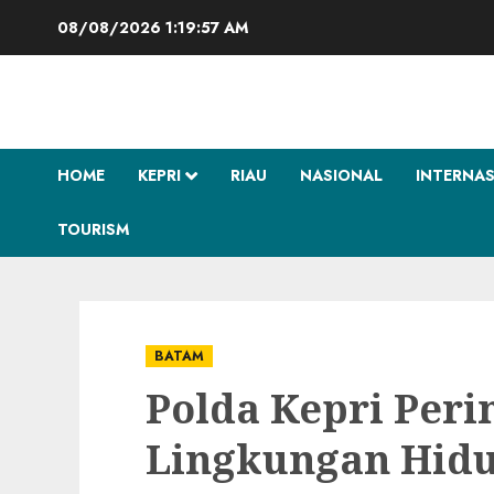
Skip
08/08/2026
1:19:58 AM
to
content
HOME
KEPRI
RIAU
NASIONAL
INTERNA
TOURISM
BATAM
Polda Kepri Peri
Lingkungan Hidu