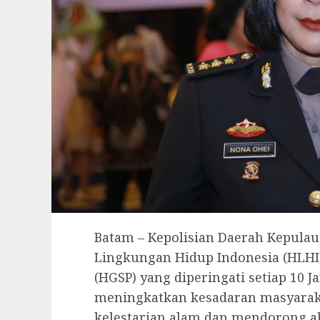
Batam – Kepolisian Daerah Kepula
Lingkungan Hidup Indonesia (HLHI)
(HGSP) yang diperingati setiap 10
meningkatkan kesadaran masyarak
kelestarian alam dan mendorong ak