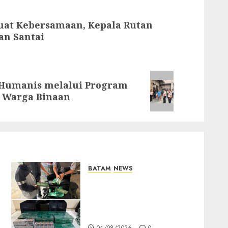
uat Kebersamaan, Kepala Rutan
lan Santai
 Humanis melalui Program
a Warga Binaan
BATAM
NEWS
Perketat Pengawasan, Bea
Cukai Batam Amankan
Berbagai Merk Rokok
Dalam Operasi Cukai