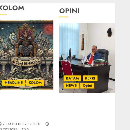
KOLOM
OPINI
BATAM
KEPRI
HEADLINE
KOLOM
NEWS
Opini
KOLOM | Semantik
Ahmad Fakih Rambe,
Kekuasaan dalam
SH: Advokat Senior
Kosa Kata yang
dengan Pengalaman
Berlutut
dan Integritas di
REDAKSI KEPRI GLOBAL
Dunia Hukum
2/07/2026
0