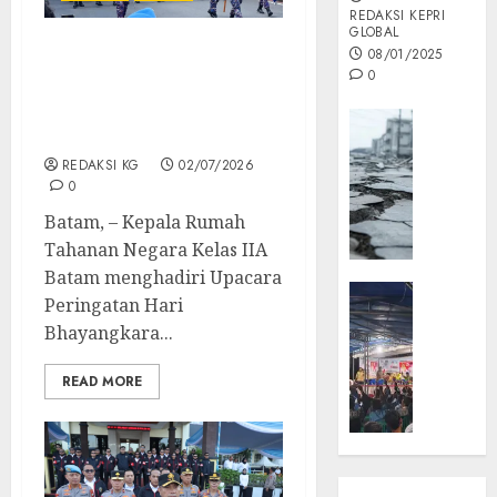
REDAKSI KEPRI
GLOBAL
08/01/2025
Karutan Batam Hadiri
0
Upacara Hari
Bhayangkara Ke – 80 Di
Opini
Polda Kepri
MISI
REDAKSI KG
02/07/2026
MAS
0
:
Batam, – Kepala Rumah
Mitigas
Antisip
Tahanan Negara Kelas IIA
Megath
Batam menghadiri Upacara
KEPRI
Peringatan Hari
NATUNA
05/12/202
Bhayangkara...
NEWS
0
Opini
READ MORE
Masyar
Sepem
Padati
Kampa
Pasan