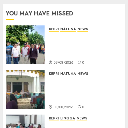
YOU MAY HAVE MISSED
KEPRI
NATUNA
NEWS
Semarak HUT ke-19 Desa
Selading, Marzuki Ajak
Warga Rawat Kebersamaan
dan Kepedulian
09/08/2026
0
KEPRI
NATUNA
NEWS
Reses di Natuna, DPRD Kepri
Terima Aspirasi Jalan
Cempaka Putih hingga Akses
Air Lengit–Selemam
08/08/2026
0
KEPRI
LINGGA
NEWS
Polemik Lahan PT CSA, Kades