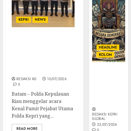
KEPRI
NEWS
Kapolda Kepri
Sampaikan Apresiasi
HEADLINE
Pada Para Pejabat Lama
KOLOM
Atas Dedikasi, Loyalitas
dan Pengabdian Selama
KOLOM |
Bertugas
Semantik
REDAKSI KG
10/07/2026
Kekuasaan
0
dalam Kosa
Batam – Polda Kepulauan
Kata yang
Riau menggelar acara
Berlutut
Kenal Pamit Pejabat Utama
REDAKSI KEPRI
Polda Kepri yang...
GLOBAL
22/07/2026
READ MORE
0