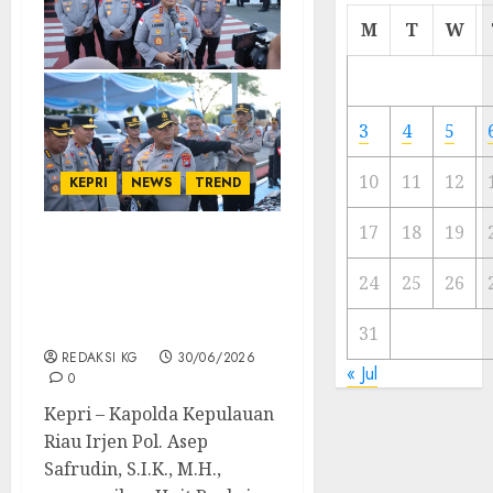
Cermi
M
T
W
Meski
Ada
Artis
Ibu
3
4
5
Kota
10
11
12
KEPRI
NEWS
TREND
23/11/20
0
17
18
19
Kapolda Kepri Resmikan
Unit Reaksi Cepat,
24
25
26
Wujudkan Pelayanan
Cepat Dan Responsif
31
REDAKSI KG
30/06/2026
« Jul
0
Kepri – Kapolda Kepulauan
Riau Irjen Pol. Asep
Safrudin, S.I.K., M.H.,