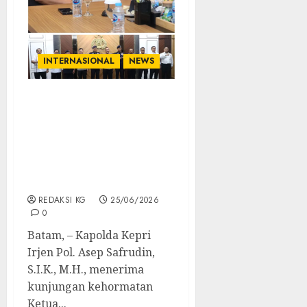
INTERNASIONAL
NEWS
Kapolda Kepri Terima
Kunjungan Kehormatan
Ketua Polis Johor Dan
MPLO Medan, Perkuat
Sinergi Berantas TPPO
Dan Narkotika
REDAKSI KG
25/06/2026
0
Batam, – Kapolda Kepri
Irjen Pol. Asep Safrudin,
S.I.K., M.H., menerima
kunjungan kehormatan
Ketua...