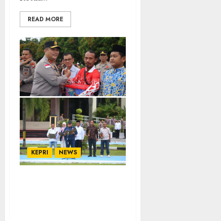
READ MORE
KEPRI
NEWS
Kapolda Kepri Pimpin
Apel Sabuk Kamtibmas,
Tekankan Sinergi Dan
Kamtibmas Yang