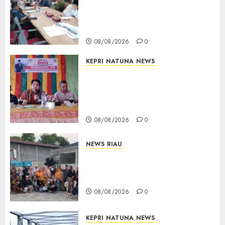
Limbung Tegas: Tak Akan
Teken Surat Tanah Tanpa
Bukti Sah
08/08/2026
0
KEPRI
NATUNA
NEWS
Reses DPRD Kepri di Natuna
Buka Ruang Aspirasi, Warga
Optimistis Usulan
Pembangunan Diperjuangkan
08/08/2026
0
NEWS
RIAU
PT Arara Abadi-AAP Sinarmas
Distrik Merawang Berikan
Bantuan Operasi Gratis
08/08/2026
0
KEPRI
NATUNA
NEWS