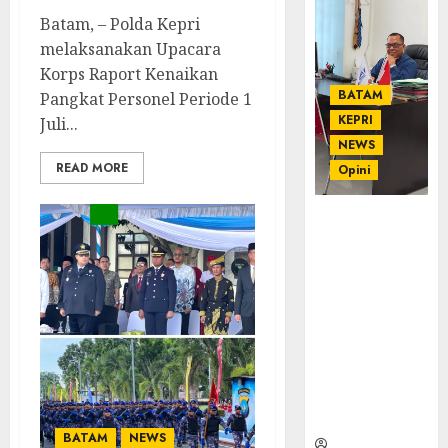
Batam, – Polda Kepri
melaksanakan Upacara
Korps Raport Kenaikan
BATAM
Pangkat Personel Periode 1
KEPRI
Juli...
NEWS
READ MORE
Opini
Ahmad Fakih
Rambe, SH:
Advokat
Senior
dengan
Pengalaman
dan
Integritas di
Dunia
Hukum
BATAM
NEWS