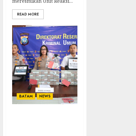
meresmikan Unit Reaksi...
READ MORE
BATAM
NEWS
Ditreskrimum Polda
Kepri Ungkap Jaringan
Promosi Judi