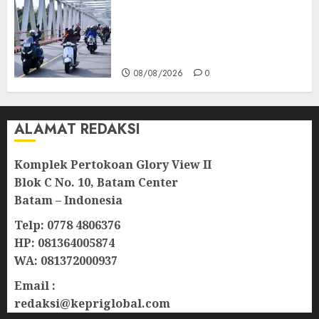
Bendera Merah Putih
Berkibar di Jalanan Natuna,
TNI AU Gelorakan Semangat
Kemerdekaan
08/08/2026
0
ALAMAT REDAKSI
Komplek Pertokoan Glory View II
Blok C No. 10, Batam Center
Batam – Indonesia
Telp: 0778 4806376
HP: 081364005874
WA: 081372000937
Email :
redaksi@kepriglobal.com