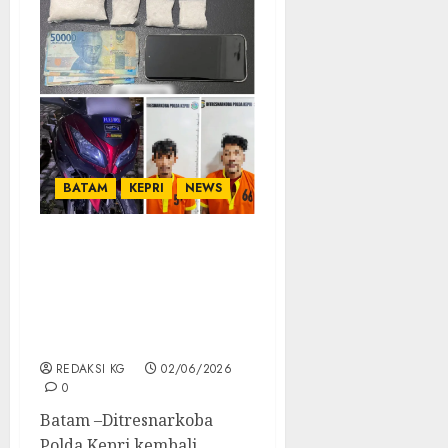
BATAM
KEPRI
NEWS
Ditresnarkoba Polda
Kepri Ungkap Peredaran
Sabu di Batam, Dua
Tersangka Dan 233,85
Gram Sabu Diamankan
REDAKSI KG
02/06/2026
0
Batam –Ditresnarkoba
Polda Kepri kembali