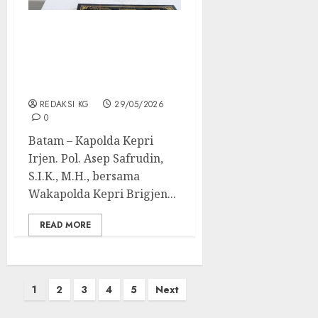
Kapolda Kepri Hadiri
Peresmian Gedung
“Sentrum Caritas Dan
Lokakarya”
REDAKSI KG
29/05/2026
0
Batam – Kapolda Kepri
Irjen. Pol. Asep Safrudin,
S.I.K., M.H., bersama
Wakapolda Kepri Brigjen...
READ MORE
Posts
1
2
3
4
5
Next
pagination