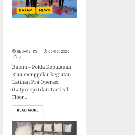
BATAM
NEWS
Polda Kepri Gelar
LATPRAOPS Dan TFG
Operasi Patuh Seligi 2026
REDAKSI KG
05/06/2026
0
Batam – Polda Kepulauan
Riau menggelar kegiatan
Latihan Pra Operasi
(Latpraops) dan Tactical
Floor...
READ MORE