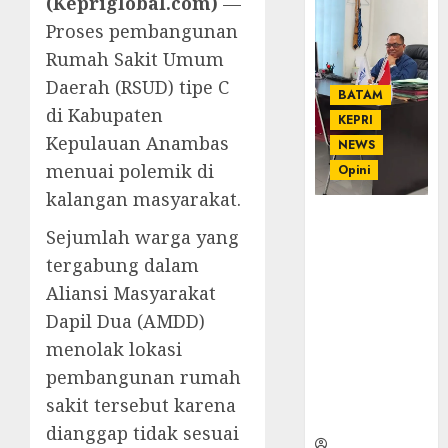
(Kepriglobal.com)
—
Proses pembangunan
Rumah Sakit Umum
Daerah (RSUD) tipe C
BATAM
di Kabupaten
KEPRI
Kepulauan Anambas
NEWS
menuai polemik di
Opini
kalangan masyarakat.
Ahmad Fakih
Sejumlah warga yang
Rambe, SH:
tergabung dalam
Advokat
Senior
Aliansi Masyarakat
dengan
Dapil Dua (AMDD)
Pengalaman
menolak lokasi
dan
Integritas di
pembangunan rumah
Dunia
sakit tersebut karena
Hukum
dianggap tidak sesuai