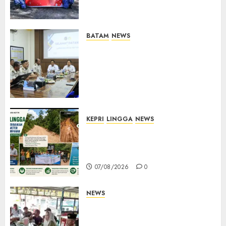
Semangat Kebangsaan di
Natuna
07/08/2026
0
BATAM
NEWS
Deputi Imigrasi dan
Pemasyarakatan Kemenko
Kumham Imipas Kunjungi
Lapas Batam, Bahas
Overstaying dan KUHP Baru
07/08/2026
0
KEPRI
LINGGA
NEWS
CSR PT CSA Berbuah Manfaat,
Jalan Rusak Menuju Pantai
Mempanak Kini Mulus
07/08/2026
0
NEWS
Bangun Komunikasi Tanpa
Sekat, Bupati dan Wakil