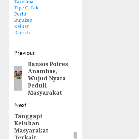
Tarempa
Tipe C, Tak
Perlu
Rujukan
Keluar
Daerah
Post
Previous
navigation
Bansos Polres
Previous
Anambas,
post:
Wujud Nyata
Peduli
Masyarakat
Next
Tanggapi
Next
Keluhan
post:
Masyarakat
Terkait