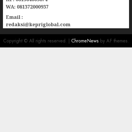
WA: 081372000937
Email :
redaksi@kepriglobal.com
Copyright © All rights reserved.
|
ChromeNews
by AF themes.