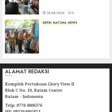
Bupati Natuna Ngopi Bersama
Wartawan
06/08/2026
0
KEPRI
NATUNA
NEWS
Dari Ujung Negeri, Tower
Bersama Group Hadir Bawa
Kepedulian Sosial, Bupati Cen
Sui Lan Dorong CSR
Berkelanjutan di Natuna
06/08/2026
0
ALAMAT REDAKSI
Komplek Pertokoan Glory View II
Blok C No. 10, Batam Center
Batam – Indonesia
Telp: 0778 4806376
HP: 081364005874