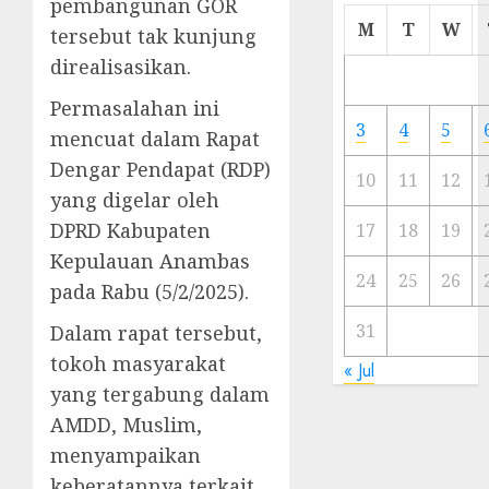
pembangunan GOR
Cermi
M
T
W
tersebut tak kunjung
Meski
direalisasikan.
Ada
Artis
Permasalahan ini
Ibu
3
4
5
mencuat dalam Rapat
Kota
Dengar Pendapat (RDP)
10
11
12
23/11/20
yang digelar oleh
DPRD Kabupaten
0
17
18
19
Kepulauan Anambas
24
25
26
pada Rabu (5/2/2025).
31
Dalam rapat tersebut,
tokoh masyarakat
« Jul
yang tergabung dalam
AMDD, Muslim,
menyampaikan
keberatannya terkait