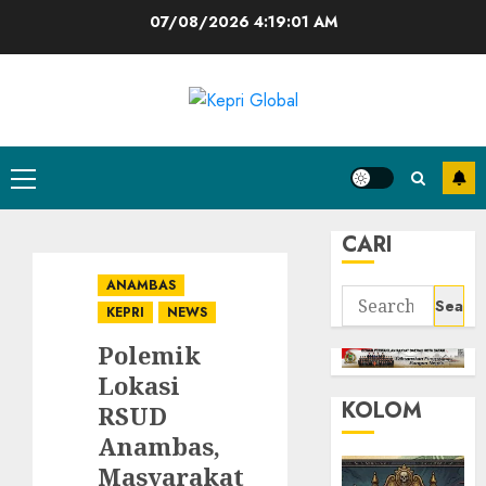
Skip
07/08/2026
4:19:02 AM
to
content
Primary
Menu
CARI
ANAMBAS
Search
KEPRI
NEWS
for:
Polemik
Lokasi
KOLOM
RSUD
Anambas,
Masyarakat