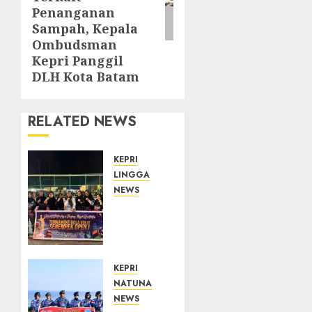
Penanganan
Sampah, Kepala
Ombudsman
Kepri Panggil
DLH Kota Batam
RELATED NEWS
KEPRI
LINGGA
NEWS
Ketua
DPRD
Lingga
Maya
Sari
KEPRI
Buka
NATUNA
Turnamen
NEWS