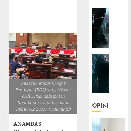
HEADLIN
KOLOM
NASIONA
TEKNOLO
KOLO
|
Parado
HEADLIN
Utopia
KOLOM
TEKNOLO
05/06/20
KOLO
0
Suasana Rapat Dengar
|
Pendapat (RDP) yang digelar
Senjak
oleh DPRD Kabupaten
Human
Kepulauan Anambas pada
OPINI
Rabu (5/2/2025). (Foto: andi)
23/03/20
0
ANAMBAS