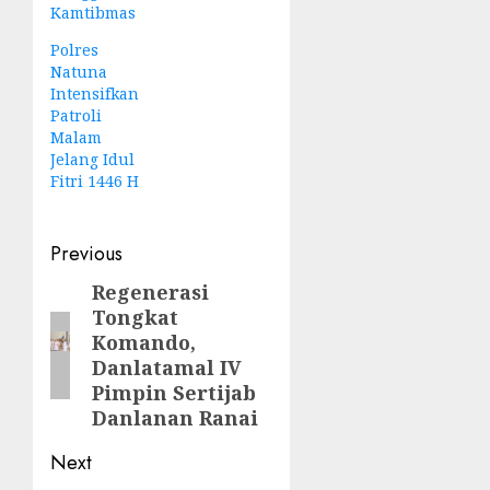
Kamtibmas
Polres
Natuna
Intensifkan
Patroli
Malam
Jelang Idul
Fitri 1446 H
Post
Previous
navigation
Regenerasi
Previous
Tongkat
post:
Komando,
Danlatamal IV
Pimpin Sertijab
Danlanan Ranai
Next