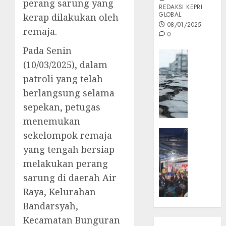
perang sarung yang
REDAKSI KEPRI
GLOBAL
kerap dilakukan oleh
08/01/2025
remaja.
0
Pada Senin
Opini
(10/03/2025), dalam
MISI
patroli yang telah
MAS
:
berlangsung selama
Mitigas
sepekan, petugas
Antisip
menemukan
Megath
KEPRI
sekelompok remaja
NATUNA
05/12/202
yang tengah bersiap
NEWS
melakukan perang
0
Opini
sarung di daerah Air
Masyar
Raya, Kelurahan
Sepem
Padati
Bandarsyah,
Kampa
Kecamatan Bunguran
Pasan