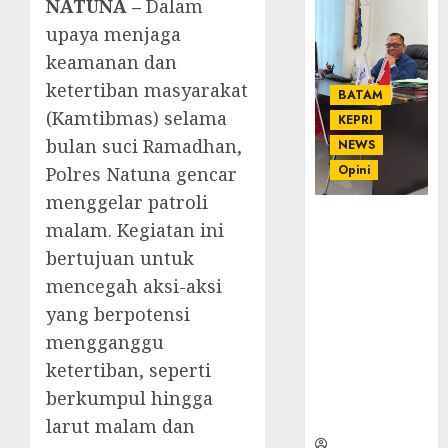
NATUNA –
Dalam
upaya menjaga
keamanan dan
ketertiban masyarakat
BATAM
(Kamtibmas) selama
KEPRI
bulan suci Ramadhan,
NEWS
Opini
Polres Natuna gencar
menggelar patroli
Ahmad Fakih
malam. Kegiatan ini
Rambe, SH:
bertujuan untuk
Advokat
mencegah aksi-aksi
Senior
dengan
yang berpotensi
Pengalaman
mengganggu
dan
ketertiban, seperti
Integritas di
berkumpul hingga
Dunia
Hukum
larut malam dan