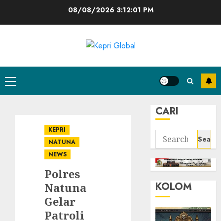
Skip
08/08/2026
3:12:02 PM
to
content
Primary
Menu
CARI
KEPRI
Search
NATUNA
for:
NEWS
Polres
KOLOM
Natuna
Gelar
Patroli