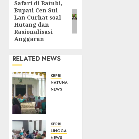
Safari di Batubi,
Next
Bupati Cen Sui
post:
Lan Curhat soal
Hutang dan
Rasionalisasi
Anggaran
RELATED NEWS
KEPRI
NATUNA
NEWS
Reses
di
Natuna,
DPRD
Kepri
KEPRI
Terima
LINGGA
Aspirasi
NEWS