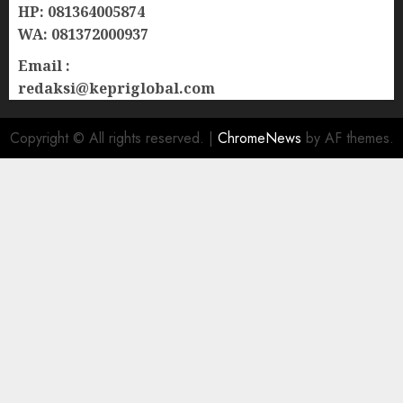
HP: 081364005874
WA: 081372000937
Email :
redaksi@kepriglobal.com
Copyright © All rights reserved.
|
ChromeNews
by AF themes.