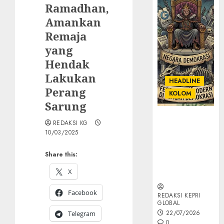
Ramadhan,
Amankan
Remaja
yang
Hendak
Lakukan
HEADLINE
Perang
KOLOM
Sarung
KOLOM |
REDAKSI KG
Semantik
10/03/2025
Kekuasaan
dalam Kosa
Share this:
Kata yang
X
Berlutut
Facebook
REDAKSI KEPRI
GLOBAL
22/07/2026
Telegram
0