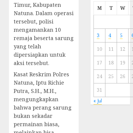
Timur, Kabupaten
Cermi
M
T
W
Meski
Natuna. Dalam operasi
Ada
tersebut, polisi
Artis
mengamankan 10
Ibu
3
4
5
remaja beserta sarung
Kota
yang telah
10
11
12
23/11/20
dipersiapkan untuk
0
aksi tersebut.
17
18
19
Kasat Reskrim Polres
24
25
26
Natuna, Iptu Richie
31
Putra, S.H., M.H.,
mengungkapkan
« Jul
bahwa perang sarung
bukan sekadar
permainan biasa,
melainkan bisa