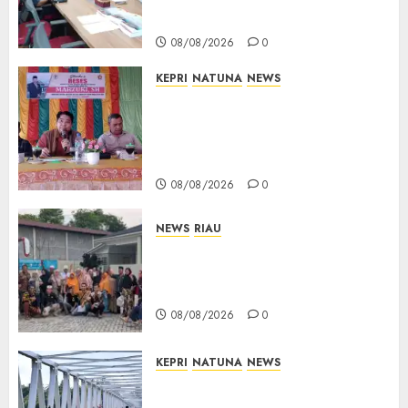
Bukti Sah
08/08/2026
0
KEPRI
NATUNA
NEWS
Reses DPRD Kepri di Natuna
Buka Ruang Aspirasi, Warga
Optimistis Usulan
Pembangunan Diperjuangkan
08/08/2026
0
NEWS
RIAU
PT Arara Abadi-AAP Sinarmas
Distrik Merawang Berikan
Bantuan Operasi Gratis
08/08/2026
0
KEPRI
NATUNA
NEWS
Bendera Merah Putih
Berkibar di Jalanan Natuna,