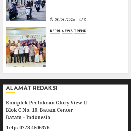
TNI AU Gelorakan Semangat
Kemerdekaan
08/08/2026
0
KEPRI
NEWS
TREND
Ombudsman Kepri Tampung
Puluhan Keluhan Warga
Bintan, Mulai dari Bantuan
Sosial, BBM Solar, Hingga
Lampu Jalan
08/08/2026
0
ALAMAT REDAKSI
Komplek Pertokoan Glory View II
Blok C No. 10, Batam Center
Batam – Indonesia
Telp: 0778 4806376