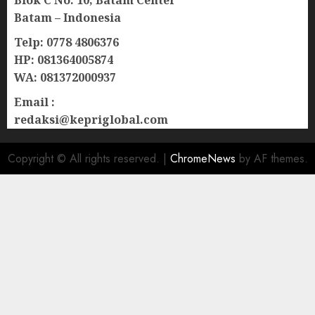
Blok C No. 10, Batam Center
Batam – Indonesia
Telp: 0778 4806376
HP: 081364005874
WA: 081372000937
Email :
redaksi@kepriglobal.com
Copyright © All rights reserved.
|
ChromeNews
by AF themes.