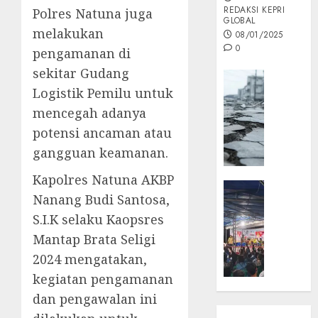
REDAKSI KEPRI
Polres Natuna juga
GLOBAL
melakukan
08/01/2025
0
pengamanan di
sekitar Gudang
Opini
Logistik Pemilu untuk
MISI
mencegah adanya
MAS
:
potensi ancaman atau
Mitigas
gangguan keamanan.
Antisip
Megath
Kapolres Natuna AKBP
KEPRI
Nanang Budi Santosa,
NATUNA
05/12/202
S.I.K selaku Kaopsres
NEWS
0
Opini
Mantap Brata Seligi
Masyar
2024 mengatakan,
Sepem
kegiatan pengamanan
Padati
dan pengawalan ini
Kampa
Pasan