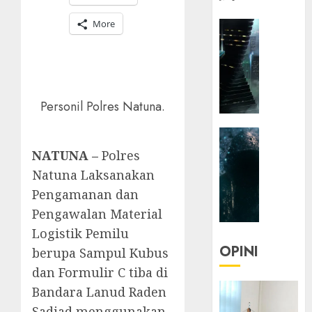
More
HEADLIN
KOLOM
NASIONA
TEKNOLO
KOLO
Personil Polres Natuna.
|
Parado
HEADLIN
Utopia
KOLOM
NATUNA –
Polres
TEKNOLO
05/06/20
Natuna Laksanakan
KOLO
0
Pengamanan dan
|
Pengawalan Material
Senjak
Human
Logistik Pemilu
OPINI
berupa Sampul Kubus
23/03/20
dan Formulir C tiba di
0
Bandara Lanud Raden
Sadjad menggunakan