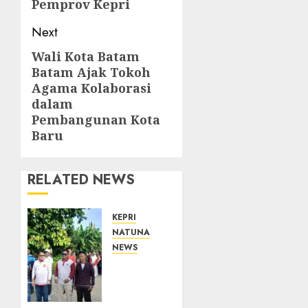
Pemprov Kepri
Next
Wali Kota Batam
Next
Batam Ajak Tokoh
post:
Agama Kolaborasi
dalam
Pembangunan Kota
Baru
RELATED NEWS
KEPRI
NATUNA
NEWS
Semarak
HUT
ke-19