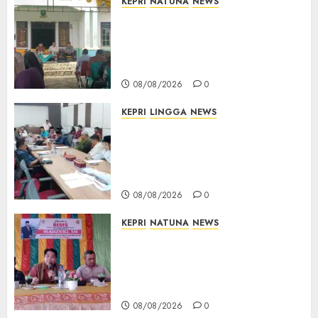
KEPRI
NATUNA
NEWS
0
Reses di Natuna, DPRD Kepri
Terima Aspirasi Jalan
Cempaka Putih hingga Akses
Air Lengit–Selemam
08/08/2026
0
KEPRI
LINGGA
NEWS
Polemik Lahan PT CSA, Kades
Limbung Tegas: Tak Akan
Teken Surat Tanah Tanpa
Bukti Sah
08/08/2026
0
KEPRI
NATUNA
NEWS
Reses DPRD Kepri di Natuna
Buka Ruang Aspirasi, Warga
Optimistis Usulan
Pembangunan Diperjuangkan
08/08/2026
0