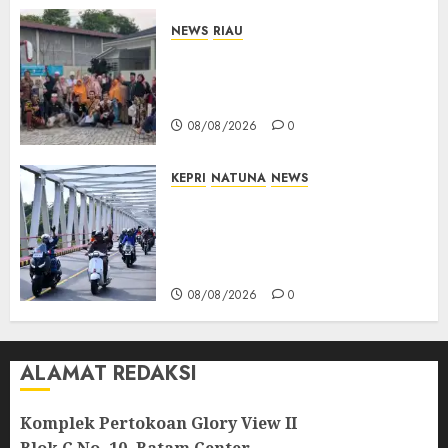
NEWS
RIAU
PT Arara Abadi-AAP Sinarmas
Distrik Merawang Berikan
Bantuan Operasi Gratis
08/08/2026
0
KEPRI
NATUNA
NEWS
Bendera Merah Putih
Berkibar di Jalanan Natuna,
TNI AU Gelorakan Semangat
Kemerdekaan
08/08/2026
0
ALAMAT REDAKSI
Komplek Pertokoan Glory View II