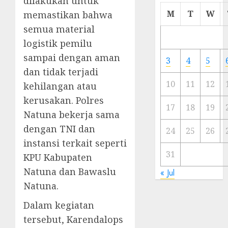
dilakukan untuk
Cermi
M
T
W
memastikan bahwa
Meski
semua material
Ada
logistik pemilu
Artis
Ibu
sampai dengan aman
3
4
5
Kota
dan tidak terjadi
10
11
12
kehilangan atau
23/11/20
kerusakan. Polres
0
17
18
19
Natuna bekerja sama
dengan TNI dan
24
25
26
instansi terkait seperti
31
KPU Kabupaten
Natuna dan Bawaslu
« Jul
Natuna.
Dalam kegiatan
tersebut, Karendalops