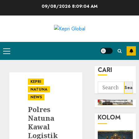
Skip
09/08/2026
8:09:04 AM
to
content
Primary
Menu
CARI
KEPRI
Search
NATUNA
for:
NEWS
Polres
KOLOM
Natuna
Kawal
Logistik