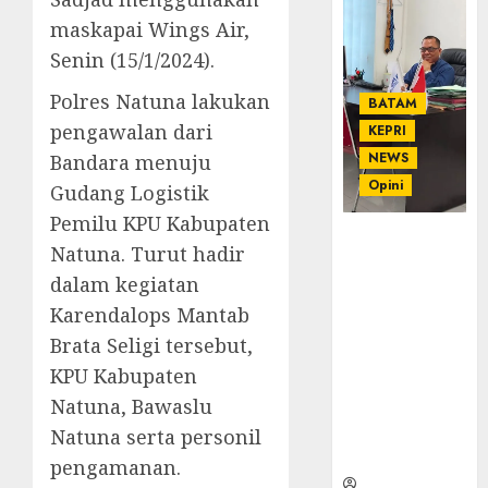
maskapai Wings Air,
Senin (15/1/2024).
Polres Natuna lakukan
BATAM
pengawalan dari
KEPRI
NEWS
Bandara menuju
Opini
Gudang Logistik
Pemilu KPU Kabupaten
Ahmad Fakih
Natuna. Turut hadir
Rambe, SH:
dalam kegiatan
Advokat
Senior
Karendalops Mantab
dengan
Brata Seligi tersebut,
Pengalaman
KPU Kabupaten
dan
Natuna, Bawaslu
Integritas di
Dunia
Natuna serta personil
Hukum
pengamanan.