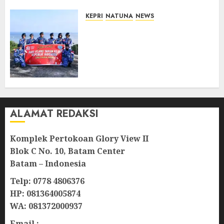
KEPRI
NATUNA
NEWS
Merah Putih Raksasa Berkibar
di Perbatasan, TNI AU dan
Lintas Instansi Perkuat
Semangat Kebangsaan di
Natuna
07/08/2026
0
ALAMAT REDAKSI
Komplek Pertokoan Glory View II
Blok C No. 10, Batam Center
Batam – Indonesia
Telp: 0778 4806376
HP: 081364005874
WA: 081372000937
Email :