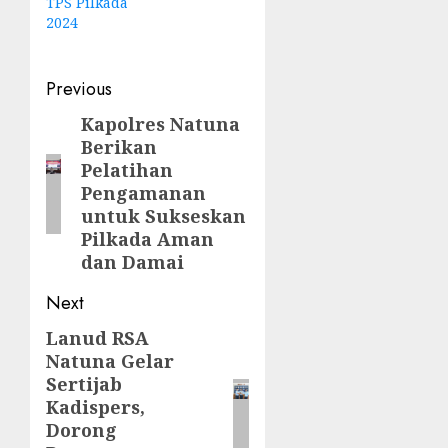
TPS Pilkada
2024
Post
Previous
navigation
Kapolres Natuna
Previous
Berikan
post:
Pelatihan
Pengamanan
untuk Sukseskan
Pilkada Aman
dan Damai
Next
Lanud RSA
Next
Natuna Gelar
post:
Sertijab
Kadispers,
Dorong