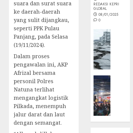
suara dan surat suara
REDAKSI KEPRI
GLOBAL
ke daerah-daerah
08/01/2025
yang sulit dijangkau,
0
seperti PPK Pulau
Opini
Panjang, pada Selasa
MISI
(19/11/2024).
MAS
:
Dalam proses
Mitigas
pengawalan ini, AKP
Antisip
Afrizal bersama
Megath
KEPRI
personil Polres
NATUNA
05/12/202
Natuna terlihat
NEWS
0
mengangkat logistik
Opini
Pilkada, menempuh
Masyar
Sepem
jalur darat dan laut
Padati
dengan semangat.
Kampa
Pasan