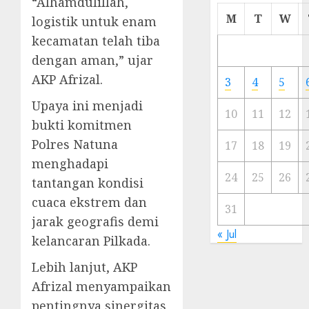
“Alhamdulillah,
Cermi
M
T
W
logistik untuk enam
Meski
kecamatan telah tiba
Ada
dengan aman,” ujar
Artis
Ibu
AKP Afrizal.
3
4
5
Kota
Upaya ini menjadi
10
11
12
23/11/20
bukti komitmen
Polres Natuna
0
17
18
19
menghadapi
24
25
26
tantangan kondisi
cuaca ekstrem dan
31
jarak geografis demi
« Jul
kelancaran Pilkada.
Lebih lanjut, AKP
Afrizal menyampaikan
pentingnya sinergitas