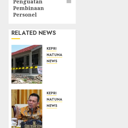
Penguatan
Pembinaan
Personel
RELATED NEWS
KEPRI
NATUNA
NEWS
Revitalisasi
107
Sekolah
Dimulai,
Pemprov
KEPRI
Kepri
NATUNA
Prioritaskan
NEWS
Wilayah
Tim
3T dan
Konsultan
Sekolah
Kawal