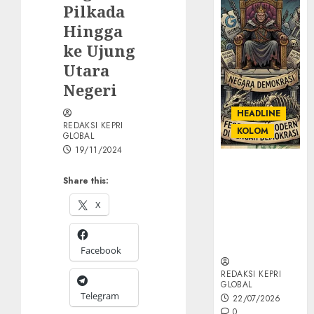
Pilkada
Hingga
ke Ujung
Utara
Negeri
HEADLINE
REDAKSI KEPRI
KOLOM
GLOBAL
19/11/2024
KOLOM |
Share this:
Semantik
Kekuasaan
X
dalam Kosa
Kata yang
Berlutut
Facebook
REDAKSI KEPRI
GLOBAL
Telegram
22/07/2026
0