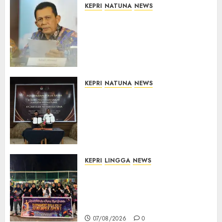
KEPRI
NATUNA
NEWS
Revitalisasi 107 Sekolah di
Kepri Telan Rp97 Miliar,
Pemerintah Prioritaskan
Wilayah 3T untuk Perkuat
Mutu Pendidikan
07/08/2026
0
KEPRI
NATUNA
NEWS
Kejari Natuna dan KPU Teken
Kerja Sama Lima Tahun,
Perkuat Pendampingan
Hukum Penyelenggaraan
Pemilu
07/08/2026
0
KEPRI
LINGGA
NEWS
Ketua DPRD Lingga Maya Sari
Buka Turnamen Voli
Senempek Open I, Dorong
Lahirnya Atlet Berprestasi
07/08/2026
0