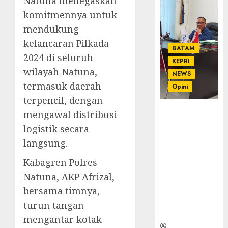
Natuna menegaskan
komitmennya untuk
mendukung
kelancaran Pilkada
BATAM
2024 di seluruh
KEPRI
wilayah Natuna,
NEWS
termasuk daerah
Opini
terpencil, dengan
Ahmad Fakih
mengawal distribusi
Rambe, SH:
logistik secara
Advokat
langsung.
Senior
dengan
Kabagren Polres
Pengalaman
Natuna, AKP Afrizal,
dan
bersama timnya,
Integritas di
Dunia
turun tangan
Hukum
mengantar kotak