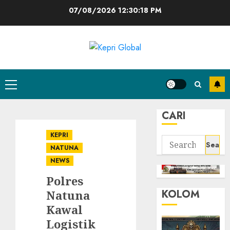
Skip
07/08/2026
12:30:19 PM
to
content
Primary
Menu
CARI
KEPRI
Search
NATUNA
for:
NEWS
Polres
KOLOM
Natuna
Kawal
Logistik