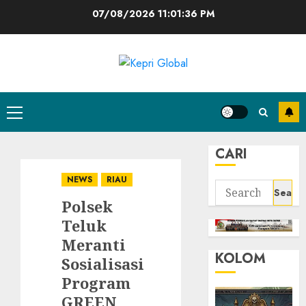
Skip
07/08/2026
11:01:37 PM
to
content
Primary
Menu
CARI
NEWS
RIAU
Search
Polsek
for:
Teluk
Meranti
KOLOM
Sosialisasi
Program
GREEN