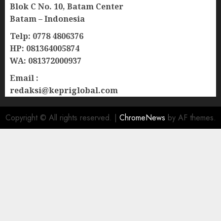
Blok C No. 10, Batam Center
Batam – Indonesia
Telp: 0778 4806376
HP: 081364005874
WA: 081372000937
Email :
redaksi@kepriglobal.com
Copyright © All rights reserved.
|
ChromeNews
by AF themes.