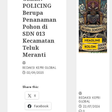
POLICING
Berupa
Penanaman
Pohon di
SDN 013
Kecamatan
HEADLINE
Teluk
KOLOM
Meranti
KOLOM |
Semantik
REDAKSI KEPRI GLOBAL
Kekuasaan
02/09/2025
dalam Kosa
Kata yang
Berlutut
Share this:
X
REDAKSI KEPRI
GLOBAL
Facebook
22/07/2026
0