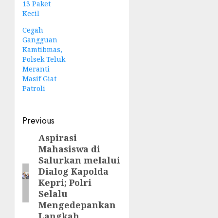
13 Paket
Kecil
Cegah
Gangguan
Kamtibmas,
Polsek Teluk
Meranti
Masif Giat
Patroli
Post
Previous
navigation
Aspirasi
Previous
Mahasiswa di
post:
Salurkan melalui
Dialog Kapolda
Kepri; Polri
Selalu
Mengedepankan
Langkah