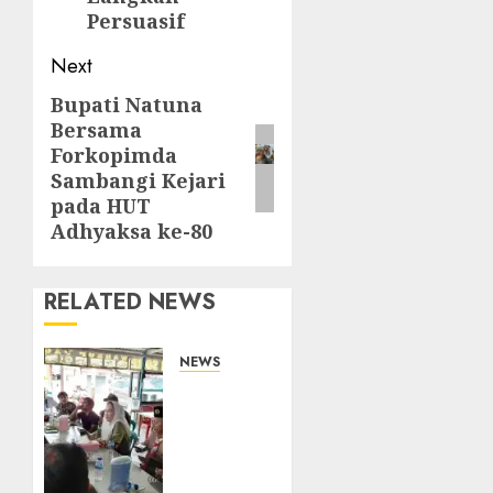
Persuasif
Next
Bupati Natuna
Next
Bersama
post:
Forkopimda
Sambangi Kejari
pada HUT
Adhyaksa ke-80
RELATED NEWS
NEWS
Bangun
Komunikasi
Tanpa
Sekat,
Bupati