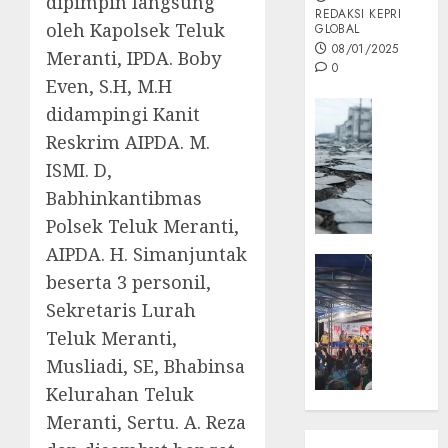
dipimpin langsung
REDAKSI KEPRI
oleh Kapolsek Teluk
GLOBAL
08/01/2025
Meranti, IPDA. Boby
0
Even, S.H, M.H
Opini
didampingi Kanit
MISI
Reskrim AIPDA. M.
MAS
ISMI. D,
:
Babhinkantibmas
Mitigas
Antisip
Polsek Teluk Meranti,
Megath
AIPDA. H. Simanjuntak
KEPRI
beserta 3 personil,
NATUNA
05/12/202
NEWS
Sekretaris Lurah
0
Opini
Teluk Meranti,
Masyar
Musliadi, SE, Bhabinsa
Sepem
Kelurahan Teluk
Padati
Meranti, Sertu. A. Reza
Kampa
Pasan