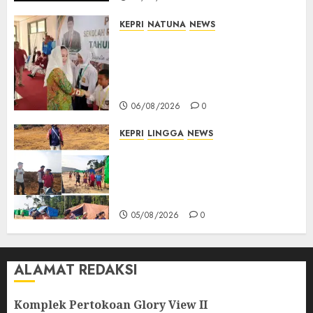
KEPRI
NATUNA
NEWS
Cen Sui Lan Buka MPLS
Sekolah Rakyat Natuna,
Tanamkan Semangat Raih
Masa Depan Gemilang
06/08/2026
0
KEPRI
LINGGA
NEWS
Ribuan Pekerja Lokal PT CSA
Kompak Siap Turun ke RDP,
Tegaskan Perusahaan Jadi
Sumber Penghidupan
05/08/2026
0
ALAMAT REDAKSI
Komplek Pertokoan Glory View II