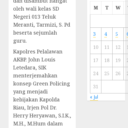
dan disambut hangat
Cermi
M
T
W
oleh wali kelas SD
Meski
Negeri 013 Teluk
Ada
Meranti, Tarmizi, S. Pd
Artis
Ibu
beserta sejumlah
3
4
5
Kota
guru.
10
11
12
23/11/20
Kapolres Pelalawan
AKBP. John Louis
0
17
18
19
Letedara, SIK
24
25
26
menterjemahkan
konsep Green Policing
31
yang menjadi
« Jul
kebijakan Kapolda
Riau, Irjen Pol Dr.
Herry Heryawan, S.I.K.,
M.H., M.Hum dalam