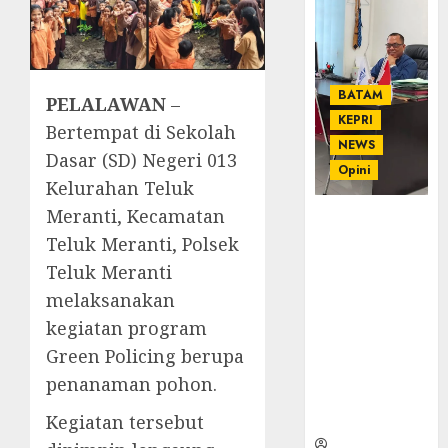
BATAM
PELALAWAN
–
KEPRI
Bertempat di Sekolah
NEWS
Dasar (SD) Negeri 013
Opini
Kelurahan Teluk
Meranti, Kecamatan
Ahmad Fakih
Teluk Meranti, Polsek
Rambe, SH:
Advokat
Teluk Meranti
Senior
melaksanakan
dengan
kegiatan program
Pengalaman
dan
Green Policing berupa
Integritas di
penanaman pohon.
Dunia
Hukum
Kegiatan tersebut