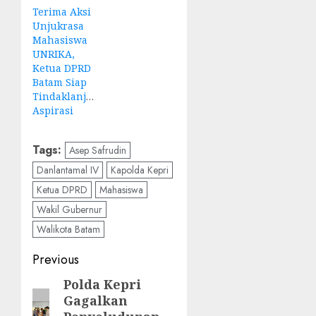
Terima Aksi
Unjukrasa
Mahasiswa
UNRIKA,
Ketua DPRD
Batam Siap
Tindaklanjuti
Aspirasi
Tags:
Asep Safrudin
Danlantamal IV
Kapolda Kepri
Ketua DPRD
Mahasiswa
Wakil Gubernur
Walikota Batam
Post
Previous
navigation
Polda Kepri
Previous
Gagalkan
post: