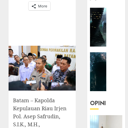
More
HEADLIN
KOLOM
NASIONA
TEKNOLO
KOLO
|
Parado
HEADLIN
Utopia
KOLOM
TEKNOLO
05/06/20
KOLO
0
|
Senjak
Human
Batam – Kapolda
OPINI
Kepulauan Riau Irjen
23/03/20
Pol. Asep Safrudin,
0
S.I.K., M.H.,