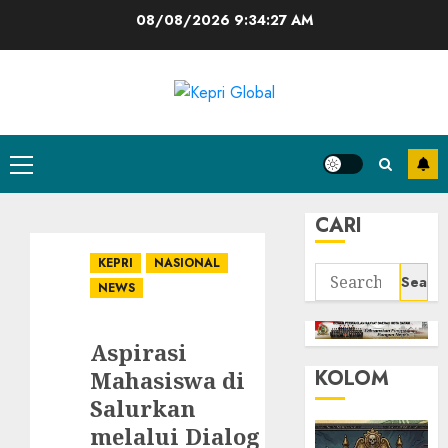
Skip
08/08/2026
9:34:28 AM
to
content
Primary
Menu
CARI
KEPRI
NASIONAL
Search
NEWS
for:
Aspirasi
KOLOM
Mahasiswa di
Salurkan
melalui Dialog