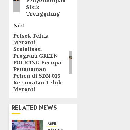
Penyeludupan
Sisik
Trenggiling
Next
Polsek Teluk
Next
Meranti
post:
Sosialisasi
Program GREEN
POLICING Berupa
Penanaman
Pohon di SDN 013
Kecamatan Teluk
Meranti
RELATED NEWS
KEPRI
NATUNA