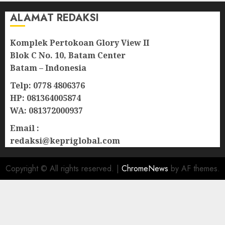
ALAMAT REDAKSI
Komplek Pertokoan Glory View II
Blok C No. 10, Batam Center
Batam – Indonesia
Telp: 0778 4806376
HP: 081364005874
WA: 081372000937
Email :
redaksi@kepriglobal.com
Copyright © All rights reserved.
|
ChromeNews
by AF themes.