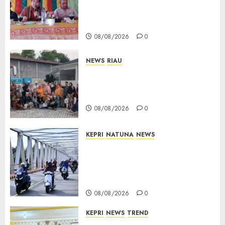
Buka Ruang Aspirasi, Warga
0
Optimistis Usulan
Pembangunan Diperjuangkan
08/08/2026
0
NEWS
RIAU
PT Arara Abadi-AAP Sinarmas
Distrik Merawang Berikan
Bantuan Operasi Gratis
08/08/2026
0
KEPRI
NATUNA
NEWS
Bendera Merah Putih
Berkibar di Jalanan Natuna,
TNI AU Gelorakan Semangat
Kemerdekaan
08/08/2026
0
KEPRI
NEWS
TREND