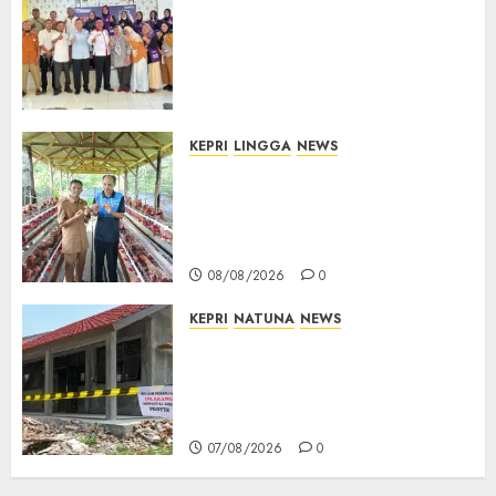
Ombudsman Kepri Tampung
Puluhan Keluhan Warga
Bintan, Mulai dari Bantuan
Sosial, BBM Solar, Hingga
Lampu Jalan
08/08/2026
0
KEPRI
LINGGA
NEWS
Produksi Belum Mampu
Penuhi Pasar, BUMDes Desa
Keton Berharap Dukungan
Penambahan Ayam Petelur
08/08/2026
0
KEPRI
NATUNA
NEWS
Revitalisasi 107 Sekolah
Dimulai, Pemprov Kepri
Prioritaskan Wilayah 3T dan
Sekolah Rusak
07/08/2026
0