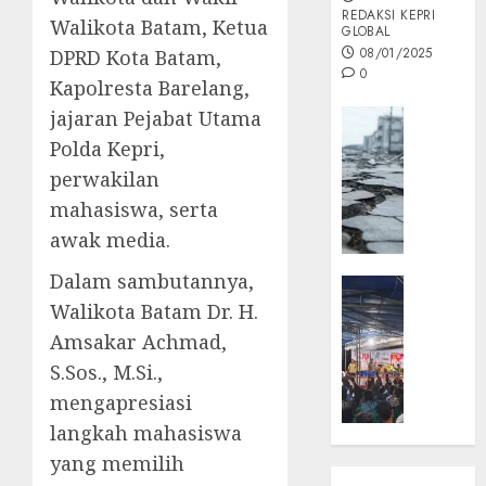
REDAKSI KEPRI
Walikota Batam, Ketua
GLOBAL
08/01/2025
DPRD Kota Batam,
0
Kapolresta Barelang,
jajaran Pejabat Utama
Opini
Polda Kepri,
MISI
MAS
perwakilan
:
mahasiswa, serta
Mitigas
awak media.
Antisip
Megath
Dalam sambutannya,
KEPRI
Walikota Batam Dr. H.
NATUNA
05/12/202
NEWS
Amsakar Achmad,
0
Opini
S.Sos., M.Si.,
Masyar
mengapresiasi
Sepem
langkah mahasiswa
Padati
Kampa
yang memilih
Pasan