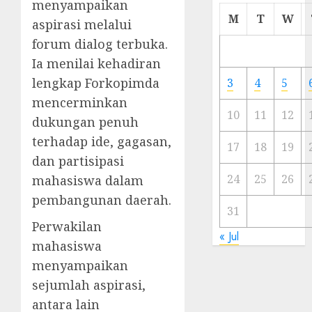
menyampaikan
Cermi
M
T
W
aspirasi melalui
Meski
forum dialog terbuka.
Ada
Artis
Ia menilai kehadiran
Ibu
lengkap Forkopimda
3
4
5
Kota
mencerminkan
10
11
12
dukungan penuh
23/11/20
terhadap ide, gagasan,
0
17
18
19
dan partisipasi
24
25
26
mahasiswa dalam
pembangunan daerah.
31
Perwakilan
« Jul
mahasiswa
menyampaikan
sejumlah aspirasi,
antara lain