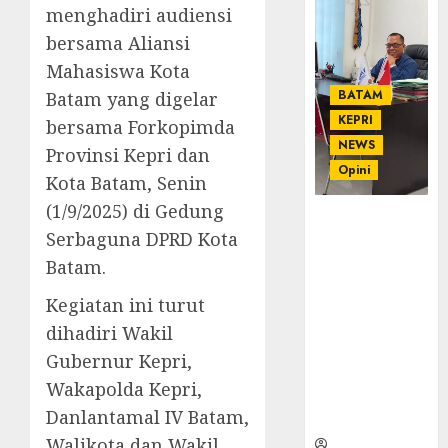
menghadiri audiensi
bersama Aliansi
Mahasiswa Kota
BATAM
Batam yang digelar
KEPRI
bersama Forkopimda
NEWS
Provinsi Kepri dan
Opini
Kota Batam, Senin
(1/9/2025) di Gedung
Ahmad Fakih
Serbaguna DPRD Kota
Rambe, SH:
Advokat
Batam.
Senior
Kegiatan ini turut
dengan
Pengalaman
dihadiri Wakil
dan
Gubernur Kepri,
Integritas di
Wakapolda Kepri,
Dunia
Danlantamal IV Batam,
Hukum
Walikota dan Wakil