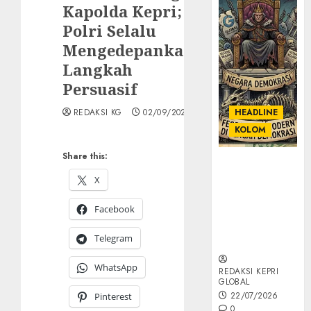
Kapolda Kepri;
Polri Selalu
Mengedepankan
Langkah
Persuasif
REDAKSI KG
02/09/2025
HEADLINE
KOLOM
Share this:
KOLOM |
Semantik
X
Kekuasaan
Facebook
dalam Kosa
Kata yang
Telegram
Berlutut
WhatsApp
REDAKSI KEPRI
GLOBAL
22/07/2026
Pinterest
0