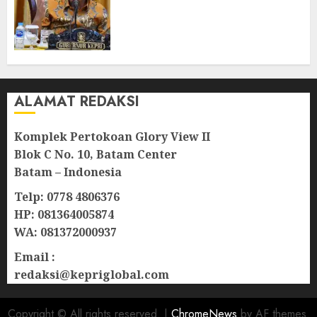
Kepri, Pastikan Pembangunan
Berkualitas dan Tepat
Sasaran
07/08/2026
0
ALAMAT REDAKSI
Komplek Pertokoan Glory View II
Blok C No. 10, Batam Center
Batam – Indonesia
Telp: 0778 4806376
HP: 081364005874
WA: 081372000937
Email :
redaksi@kepriglobal.com
Copyright © All rights reserved.
|
ChromeNews
by AF themes.