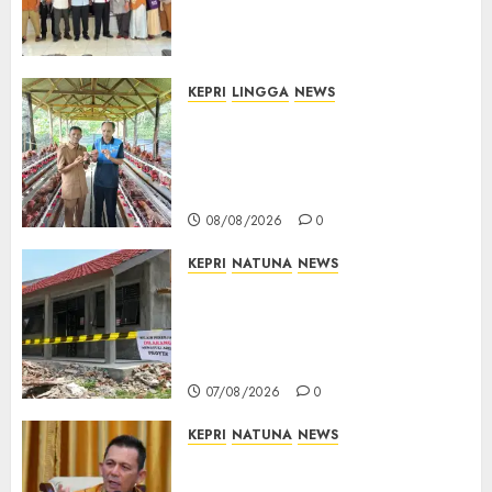
Sosial, BBM Solar, Hingga
Lampu Jalan
08/08/2026
0
KEPRI
LINGGA
NEWS
Produksi Belum Mampu
Penuhi Pasar, BUMDes Desa
Keton Berharap Dukungan
Penambahan Ayam Petelur
08/08/2026
0
KEPRI
NATUNA
NEWS
Revitalisasi 107 Sekolah
Dimulai, Pemprov Kepri
Prioritaskan Wilayah 3T dan
Sekolah Rusak
07/08/2026
0
KEPRI
NATUNA
NEWS
Tim Konsultan Kawal
Revitalisasi 107 Sekolah di