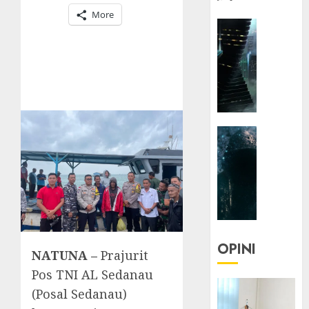
More
HEADLIN
KOLOM
NASIONA
TEKNOLO
KOLO
|
Parado
HEADLIN
Utopia
KOLOM
TEKNOLO
05/06/20
KOLO
0
|
Senjak
Human
OPINI
NATUNA –
Prajurit
23/03/20
Pos TNI AL Sedanau
0
(Posal Sedanau)