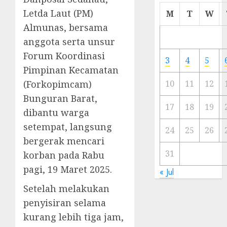
Cermi
Letda Laut (PM)
M
T
W
Meski
Almunas, bersama
Ada
anggota serta unsur
Artis
Ibu
Forum Koordinasi
3
4
5
Kota
Pimpinan Kecamatan
(Forkopimcam)
10
11
12
23/11/20
Bunguran Barat,
0
17
18
19
dibantu warga
setempat, langsung
24
25
26
bergerak mencari
31
korban pada Rabu
pagi, 19 Maret 2025.
« Jul
Setelah melakukan
penyisiran selama
kurang lebih tiga jam,