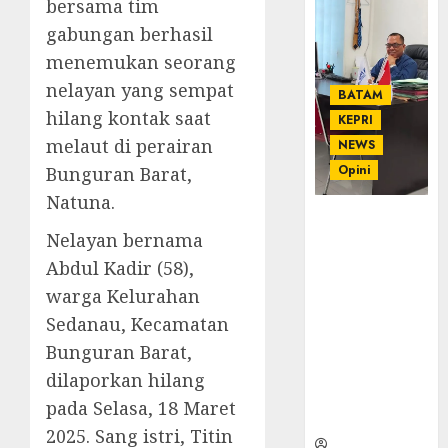
bersama tim
gabungan berhasil
menemukan seorang
nelayan yang sempat
BATAM
hilang kontak saat
KEPRI
melaut di perairan
NEWS
Opini
Bunguran Barat,
Natuna.
Ahmad Fakih
Nelayan bernama
Rambe, SH:
Advokat
Abdul Kadir (58),
Senior
warga Kelurahan
dengan
Sedanau, Kecamatan
Pengalaman
Bunguran Barat,
dan
Integritas di
dilaporkan hilang
Dunia
pada Selasa, 18 Maret
Hukum
2025. Sang istri, Titin