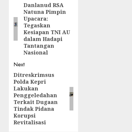
navigation
Danlanud RSA
Previous
Natuna Pimpin
post:
Upacara:
Tegaskan
Kesiapan TNI AU
dalam Hadapi
Tantangan
Nasional
Next
Ditreskrimsus
Next
Polda Kepri
post:
Lakukan
Penggeledahan
Terkait Dugaan
Tindak Pidana
Korupsi
Revitalisasi