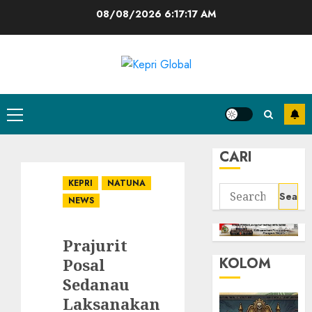
Skip
08/08/2026
6:17:18 AM
to
content
Primary
Menu
CARI
KEPRI
NATUNA
Search
NEWS
for:
Prajurit
KOLOM
Posal
Sedanau
Laksanakan