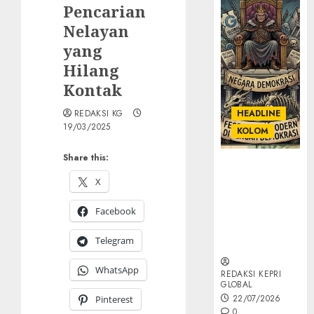
Pencarian
Nelayan
yang
Hilang
Kontak
REDAKSI KG
HEADLINE
19/03/2025
KOLOM
Share this:
KOLOM |
Semantik
X
Kekuasaan
Facebook
dalam Kosa
Kata yang
Telegram
Berlutut
WhatsApp
REDAKSI KEPRI
GLOBAL
22/07/2026
Pinterest
0