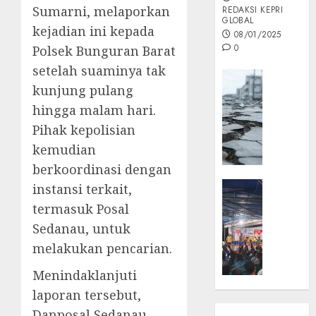
Sumarni, melaporkan
REDAKSI KEPRI
GLOBAL
kejadian ini kepada
08/01/2025
0
Polsek Bunguran Barat
setelah suaminya tak
Opini
kunjung pulang
MISI
hingga malam hari.
MAS
:
Pihak kepolisian
Mitigas
kemudian
Antisip
berkoordinasi dengan
Megath
KEPRI
instansi terkait,
NATUNA
05/12/202
termasuk Posal
NEWS
Sedanau, untuk
0
Opini
melakukan pencarian.
Masyar
Sepem
Menindaklanjuti
Padati
laporan tersebut,
Kampa
Danposal Sedanau,
Pasan