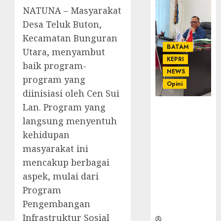
NATUNA – Masyarakat
Desa Teluk Buton,
Kecamatan Bunguran
BATAM
Utara, menyambut
KEPRI
baik program-
NEWS
program yang
Opini
diinisiasi oleh Cen Sui
Lan. Program yang
Ahmad Fakih
Rambe, SH:
langsung menyentuh
Advokat
kehidupan
Senior
masyarakat ini
dengan
mencakup berbagai
Pengalaman
dan
aspek, mulai dari
Integritas di
Program
Dunia
Pengembangan
Hukum
Infrastruktur Sosial