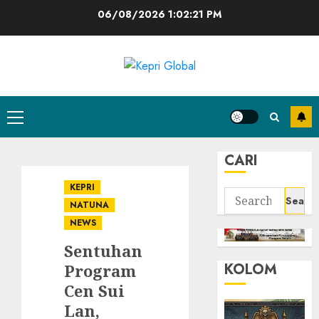
Skip
06/08/2026
1:02:22 PM
to
content
Primary
Menu
CARI
KEPRI
Search
NATUNA
for:
NEWS
Sentuhan
KOLOM
Program
Cen Sui
Lan,