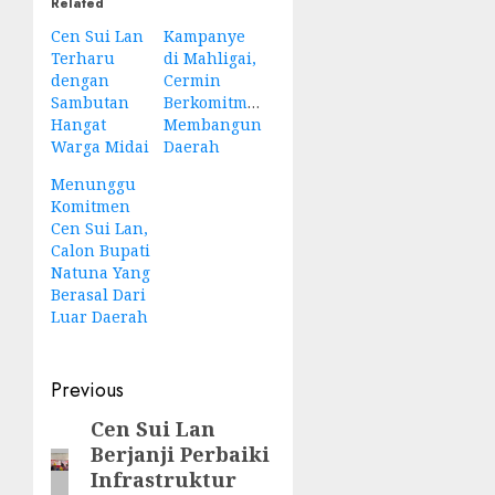
Related
Cen Sui Lan
Kampanye
Terharu
di Mahligai,
dengan
Cermin
Sambutan
Berkomitmen
Hangat
Membangun
Warga Midai
Daerah
Menunggu
Komitmen
Cen Sui Lan,
Calon Bupati
Natuna Yang
Berasal Dari
Luar Daerah
Post
Previous
navigation
Cen Sui Lan
Previous
Berjanji Perbaiki
post:
Infrastruktur