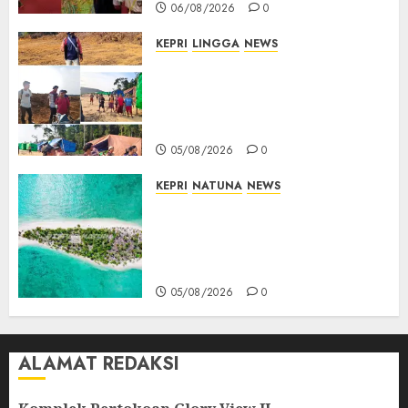
06/08/2026
0
KEPRI
LINGGA
NEWS
Ribuan Pekerja Lokal PT CSA
Kompak Siap Turun ke RDP,
Tegaskan Perusahaan Jadi
Sumber Penghidupan
05/08/2026
0
KEPRI
NATUNA
NEWS
Negara Hadir di Perbatasan,
Pembangunan Tanggul Pulau
Kepala Bawa Harapan Baru
bagi Warga
05/08/2026
0
ALAMAT REDAKSI