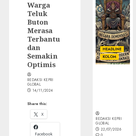
Warga
Teluk
Buton
Merasa
Terbantu
dan
HEADLINE
Semakin
KOLOM
Optimis
KOLOM |
Semantik
REDAKSI KEPRI
GLOBAL
Kekuasaan
14/11/2024
dalam Kosa
Kata yang
Share this:
Berlutut
X
REDAKSI KEPRI
GLOBAL
22/07/2026
Facebook
0