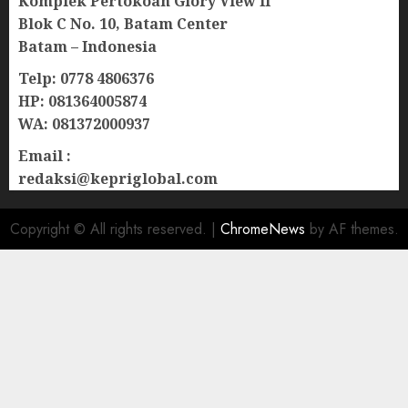
Komplek Pertokoan Glory View II
Blok C No. 10, Batam Center
Batam – Indonesia
Telp: 0778 4806376
HP: 081364005874
WA: 081372000937
Email :
redaksi@kepriglobal.com
Copyright © All rights reserved.
|
ChromeNews
by AF themes.