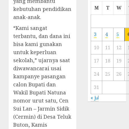
yang membantu
Cermi
M
T
W
kebutuhan pendidikan
Meski
anak-anak.
Ada
Artis
“Kami sangat
Ibu
3
4
5
terbantu, dan dana ini
Kota
bisa kami gunakan
10
11
12
23/11/20
untuk keperluan
sekolah,” ujarnya saat
0
17
18
19
diwawancarai usai
24
25
26
kampanye pasangan
calon Bupati dan
31
Wakil Bupati Natuna
« Jul
nomor urut satu, Cen
Sui Lan – Jarmin Sidik
(Cermin) di Desa Teluk
Buton, Kamis