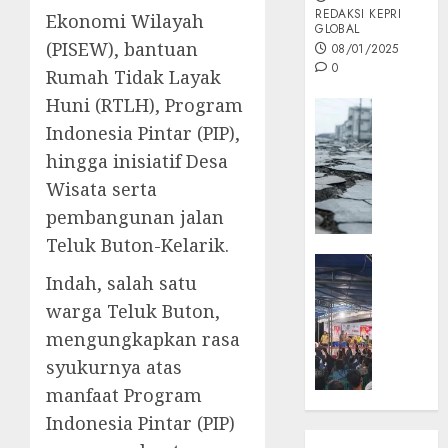
REDAKSI KEPRI
Ekonomi Wilayah
GLOBAL
(PISEW), bantuan
08/01/2025
0
Rumah Tidak Layak
Huni (RTLH), Program
Opini
Indonesia Pintar (PIP),
MISI
MAS
hingga inisiatif Desa
:
Wisata serta
Mitigas
pembangunan jalan
Antisip
Teluk Buton-Kelarik.
Megath
KEPRI
Indah, salah satu
NATUNA
05/12/202
NEWS
warga Teluk Buton,
0
Opini
mengungkapkan rasa
Masyar
syukurnya atas
Sepem
manfaat Program
Padati
Indonesia Pintar (PIP)
Kampa
Pasan