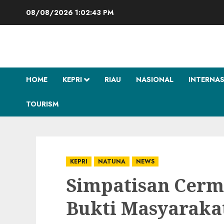
Skip
08/08/2026
1:02:44 PM
to
content
HOME
KEPRI
RIAU
NASIONAL
INTERNA
TOURISM
KEPRI
NATUNA
NEWS
Simpatisan Cer
Bukti Masyaraka