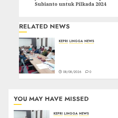
post:
Subianto untuk Pilkada 2024
RELATED NEWS
KEPRI
LINGGA
NEWS
Polemik Lahan PT CSA,
Kades Limbung Tegas: Ta
Akan Teken Surat Tanah
Tanpa Bukti Sah
08/08/2026
0
YOU MAY HAVE MISSED
KEPRI
LINGGA
NEWS