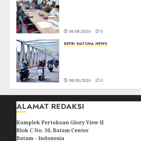
Polemik Lahan PT CSA,
Kades Limbung Tegas: Tak
Akan Teken Surat Tanah
Tanpa Bukti Sah
08/08/2026
0
KEPRI
NATUNA
NEWS
Bendera Merah Putih
Berkibar di Jalanan Natuna,
TNI AU Gelorakan Semangat
Kemerdekaan
08/08/2026
0
ALAMAT REDAKSI
Komplek Pertokoan Glory View II
Blok C No. 10, Batam Center
Batam – Indonesia