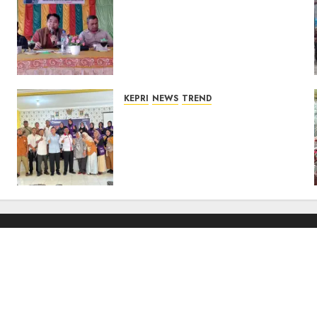
Reses DPRD Kepri di Natuna
Buka Ruang Aspirasi, Warga
Optimistis Usulan
Pembangunan
Diperjuangkan
08/08/2026
0
KEPRI
NEWS
TREND
Ombudsman Kepri Tampung
Puluhan Keluhan Warga
Bintan, Mulai dari Bantuan
Sosial, BBM Solar, Hingga
Lampu Jalan
08/08/2026
0