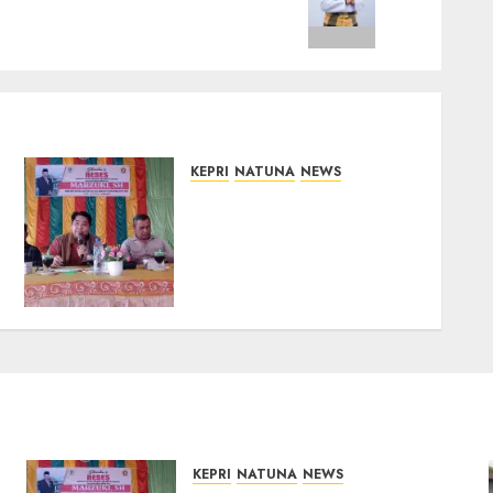
KEPRI
NATUNA
NEWS
Reses DPRD Kepri di
k
Natuna Buka Ruang
Aspirasi, Warga Optimistis
Usulan Pembangunan
Diperjuangkan
08/08/2026
0
KEPRI
NATUNA
NEWS