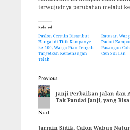
terwujudnya perubahan melalui ke
Related
Paslon Cermin Disambut
Ratusan Warg
Hangat di Titik Kampanye
Padati Kampan
ke-100, Warga Pian Tengah
Pasangan Cal
Targetkan Kemenangan
Cen Sui Lan –
Telak
Post
Previous
navigation
Previous
Janji Perbaikan Jalan dan 
post:
Tak Pandai Janji, yang Bis
Next
Next
Jarmin Sidik, Calon Wabup Natu