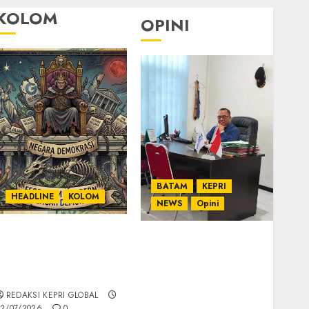
KOLOM
OPINI
BATAM
KEPRI
HEADLINE
KOLOM
NEWS
Opini
KOLOM | Semantik
Ahmad Fakih Rambe,
Kekuasaan dalam
SH: Advokat Senior
Kosa Kata yang
dengan Pengalaman
Berlutut
dan Integritas di
REDAKSI KEPRI GLOBAL
Dunia Hukum
2/07/2026
0