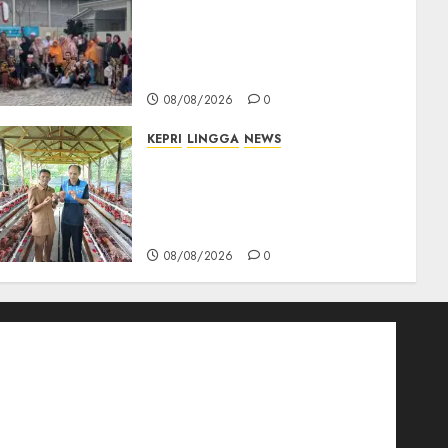
PT Arara Abadi-AAP
Sinarmas Distrik Merawang
Berikan Bantuan Operasi
Gratis
08/08/2026
0
KEPRI
LINGGA
NEWS
Produksi Belum Mampu
Penuhi Pasar, BUMDes Desa
Keton Berharap Dukungan
Penambahan Ayam Petelur
08/08/2026
0