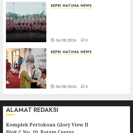
KEPRI
NATUNA
NEWS
16 Putra-Putri Terbaik Natuna
Digembleng Jelang Jambore
Nasional XII 2026, Wabup
Jarmin: Kalian Duta Daerah
06/08/2026
0
KEPRI
NATUNA
NEWS
Cen Sui Lan Buka MPLS
Sekolah Rakyat Natuna,
Tanamkan Semangat Raih
Masa Depan Gemilang
06/08/2026
0
ALAMAT REDAKSI
Komplek Pertokoan Glory View II
Blok C No. 10, Batam Center