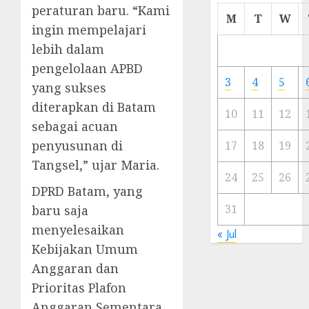
peraturan baru. “Kami
Cermi
M
T
W
ingin mempelajari
Meski
Ada
lebih dalam
Artis
pengelolaan APBD
Ibu
3
4
5
yang sukses
Kota
diterapkan di Batam
10
11
12
23/11/20
sebagai acuan
penyusunan di
0
17
18
19
Tangsel,” ujar Maria.
24
25
26
DPRD Batam, yang
31
baru saja
menyelesaikan
« Jul
Kebijakan Umum
Anggaran dan
Prioritas Plafon
Anggaran Sementara