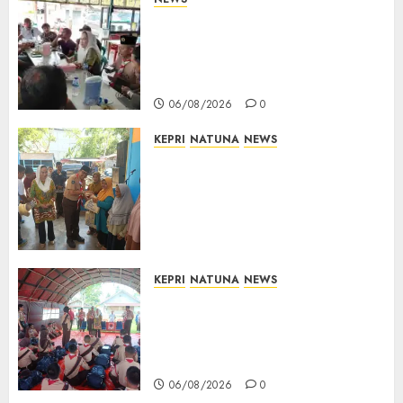
Bangun Komunikasi Tanpa
Sekat, Bupati dan Wakil
Bupati Natuna Ngopi Bersama
Wartawan
06/08/2026
0
KEPRI
NATUNA
NEWS
Dari Ujung Negeri, Tower
Bersama Group Hadir Bawa
Kepedulian Sosial, Bupati Cen
Sui Lan Dorong CSR
Berkelanjutan di Natuna
06/08/2026
0
KEPRI
NATUNA
NEWS
Bupati Natuna Lepas
Kontingen Jamnas XII, Titip
Pesan Jaga Nama Baik Daerah
dan Utamakan Pendidikan
06/08/2026
0