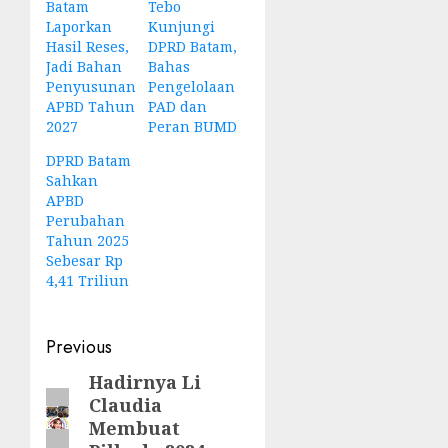
Batam
Tebo
Laporkan
Kunjungi
Hasil Reses,
DPRD Batam,
Jadi Bahan
Bahas
Penyusunan
Pengelolaan
APBD Tahun
PAD dan
2027
Peran BUMD
DPRD Batam
Sahkan
APBD
Perubahan
Tahun 2025
Sebesar Rp
4,41 Triliun
Post
Previous
navigation
Hadirnya Li
Previous
Claudia
post:
Membuat