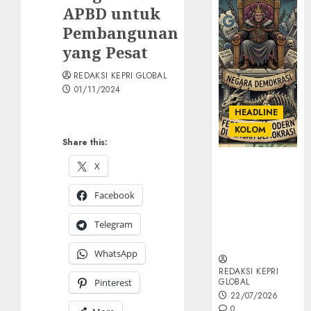
APBD untuk
Pembangunan
yang Pesat
REDAKSI KEPRI GLOBAL
01/11/2024
HEADLINE
KOLOM
Share this:
KOLOM |
X
Semantik
Kekuasaan
Facebook
dalam Kosa
Telegram
Kata yang
Berlutut
WhatsApp
REDAKSI KEPRI
GLOBAL
Pinterest
22/07/2026
0