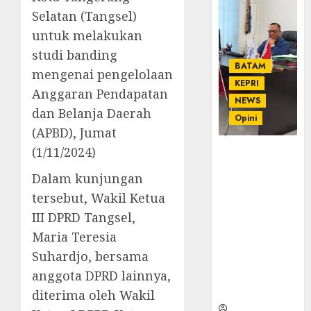
Selatan (Tangsel)
untuk melakukan
studi banding
BATAM
mengenai pengelolaan
KEPRI
Anggaran Pendapatan
NEWS
dan Belanja Daerah
Opini
(APBD), Jumat
(1/11/2024)
Ahmad Fakih
Rambe, SH:
Dalam kunjungan
Advokat
tersebut, Wakil Ketua
Senior
dengan
III DPRD Tangsel,
Pengalaman
Maria Teresia
dan
Suhardjo, bersama
Integritas di
anggota DPRD lainnya,
Dunia
Hukum
diterima oleh Wakil