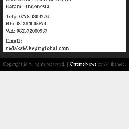
Batam – Indonesia
Telp: 0778 4806376
HP: 081364005874
WA: 081372000937
Email :
redaksi@kepriglobal.com
Copyright © All rights reserved.
|
ChromeNews
by AF themes.