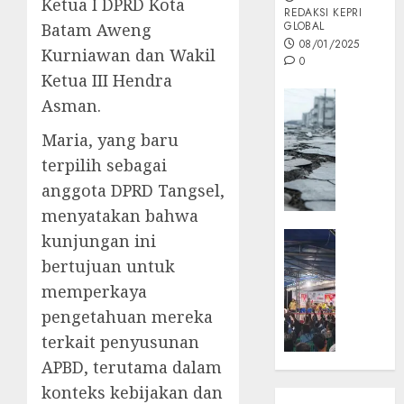
Ketua I DPRD Kota
REDAKSI KEPRI
GLOBAL
Batam Aweng
08/01/2025
Kurniawan dan Wakil
0
Ketua III Hendra
Opini
Asman.
MISI
Maria, yang baru
MAS
:
terpilih sebagai
Mitigas
anggota DPRD Tangsel,
Antisip
menyatakan bahwa
Megath
KEPRI
kunjungan ini
NATUNA
05/12/202
bertujuan untuk
NEWS
memperkaya
0
Opini
pengetahuan mereka
Masyar
terkait penyusunan
Sepem
Padati
APBD, terutama dalam
Kampa
konteks kebijakan dan
Pasan