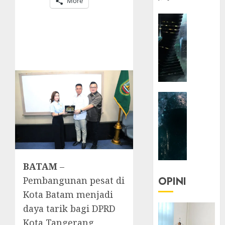
More
HEADLIN
KOLOM
NASIONA
TEKNOLO
KOLO
|
Parado
HEADLIN
Utopia
KOLOM
TEKNOLO
05/06/20
KOLO
0
|
Senjak
BATAM
–
Human
Pembangunan pesat di
OPINI
23/03/20
Kota Batam menjadi
0
daya tarik bagi DPRD
Kota Tangerang