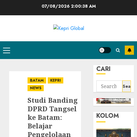
Skip
07/08/2026
2:00:39 AM
to
content
Primary
Menu
CARI
BATAM
KEPRI
Search
NEWS
for:
Studi Banding
DPRD Tangsel
KOLOM
ke Batam:
Belajar
Pengelolaan