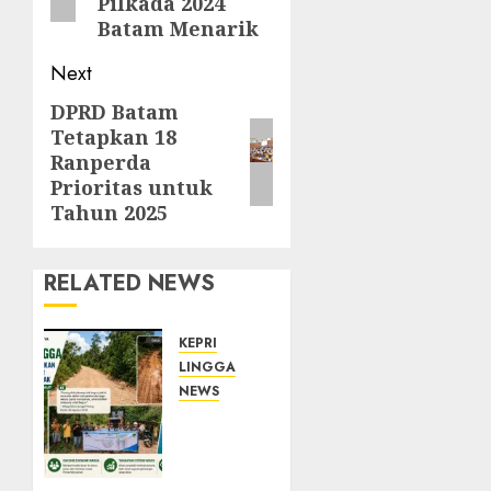
Pilkada 2024
Batam Menarik
Next
DPRD Batam
Next
Tetapkan 18
post:
Ranperda
Prioritas untuk
Tahun 2025
RELATED NEWS
KEPRI
LINGGA
NEWS
CSR PT
CSA
Berbuah
Manfaat,