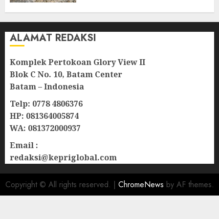
10/08/2026
0
ALAMAT REDAKSI
Komplek Pertokoan Glory View II
Blok C No. 10, Batam Center
Batam – Indonesia
Telp: 0778 4806376
HP: 081364005874
WA: 081372000937
Email :
redaksi@kepriglobal.com
Copyright © All rights reserved.
|
ChromeNews
by AF themes.