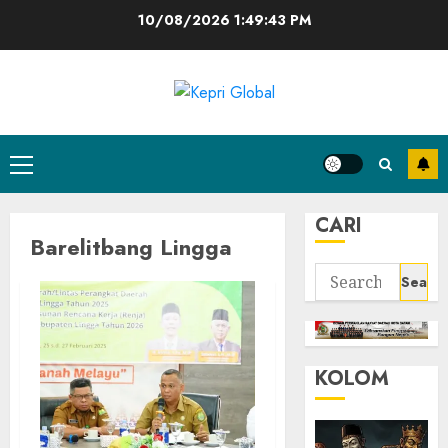
Skip
10/08/2026
1:49:43 PM
to
content
Primary
Menu
CARI
Barelitbang Lingga
Search
for:
KOLOM