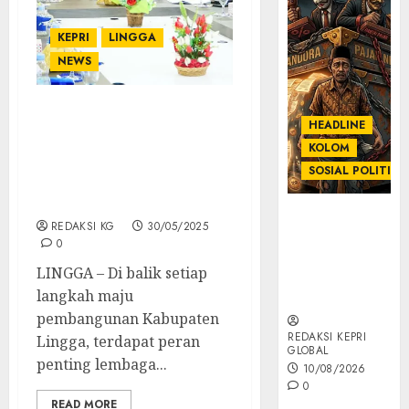
KEPRI
LINGGA
NEWS
Perencanaan Bukan
HEADLINE
Sekadar Dokumen:
KOLOM
Barenlitbang Hadirkan
SOSIAL POLITIK
Solusi Pembangunan
Lingga
KOLOM |
REDAKSI KG
30/05/2025
Anatomi
0
Pemerasan
LINGGA – Di balik setiap
Bernama
langkah maju
Pajak
pembangunan Kabupaten
REDAKSI KEPRI
Lingga, terdapat peran
GLOBAL
penting lembaga...
10/08/2026
0
READ MORE