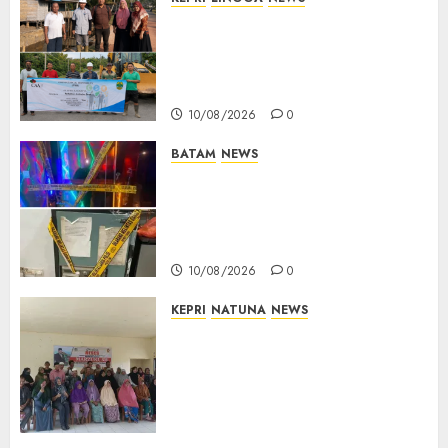
PT CSA Perkuat Komitmen
CSR, Jembatan Desa Kudung
Rampung Diperbaiki, Warga
Rasakan Manfaat Nyata
10/08/2026
0
BATAM
NEWS
Bareskrim Polri Gerebek HH
Club Planet Batam, 53 Orang
Diamankan dan Brankas
Diduga Isi Ekstasi Disita
10/08/2026
0
KEPRI
NATUNA
NEWS
Reses di Ranai Darat, Marzuki
Serap Aspirasi Warga dan
Dorong Pembangunan
Berbasis Kebutuhan
Masyarakat