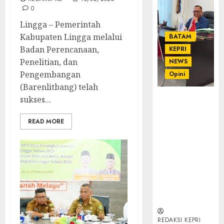
0
Lingga – Pemerintah
Kabupaten Lingga melalui
BATAM
Badan Perencanaan,
KEPRI
Penelitian, dan
NEWS
Pengembangan
Opini
(Barenlitbang) telah
sukses...
Ahmad Fakih
Rambe, SH:
Advokat
READ MORE
Senior
dengan
Pengalaman
dan
Integritas di
Dunia
Hukum
REDAKSI KEPRI