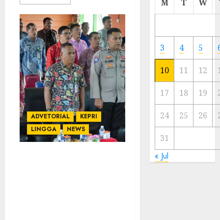
M
T
W
Meski
Ada
Artis
Ibu
3
4
5
Kota
10
11
12
23/11/20
0
17
18
19
24
25
26
ADVETORIAL
KEPRI
LINGGA
NEWS
31
« Jul
Pemkab Lingga Gelar
Musrenbang Kecamatan
Lingga Timur:
Bapelitbang Tekankan
Sinergitas Perencanaan
Pembangunan