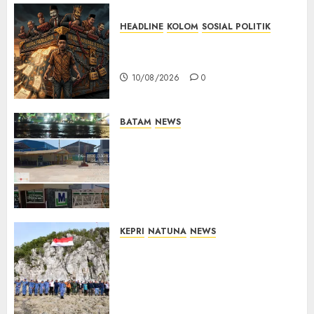
10/08/2026
0
HEADLINE
KOLOM
SOSIAL POLITIK
KOLOM | Anatomi Pemerasan
Bernama Pajak
10/08/2026
0
BATAM
NEWS
Nelayan Tradisional Batu
Merah Keluhkan Pembuangan
Lumpur ke Laut Hasil
Dredging di Perairan
McDermott
10/08/2026
0
KEPRI
NATUNA
NEWS
Kibarkan Merah Putih di
Pulau Sahi, TNI AU dan
Masyarakat Natuna Kobarkan
Semangat Kemerdekaan di
Wilayah Perbatasan