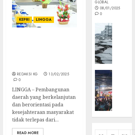
GLOBAL
08/01/2025
0
KEPRI
LINGGA
Opini
MISI
Strategi Cerdas
MAS
Barenlitbang Lingga,
:
Wujudkan Pembangunan
Mitigas
Inklusif dan
Antisip
Berkelanjutan
Megath
KEPRI
REDAKSI KG
13/02/2025
NATUNA
0
05/12/202
NEWS
LINGGA – Pembangunan
0
Opini
daerah yang berkelanjutan
Masyar
dan berorientasi pada
Sepem
kesejahteraan masyarakat
Padati
tidak terlepas dari...
Kampa
Pasan
READ MORE
Cermi