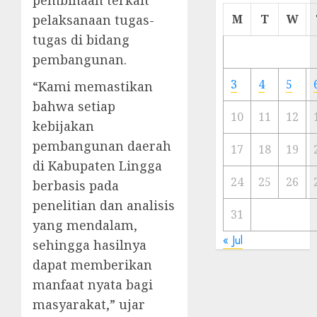
Cermi
pelaksanaan tugas-
M
T
W
Meski
tugas di bidang
Ada
pembangunan.
Artis
Ibu
3
4
5
“Kami memastikan
Kota
bahwa setiap
10
11
12
kebijakan
23/11/20
pembangunan daerah
0
17
18
19
di Kabupaten Lingga
24
25
26
berbasis pada
penelitian dan analisis
31
yang mendalam,
« Jul
sehingga hasilnya
dapat memberikan
manfaat nyata bagi
masyarakat,” ujar