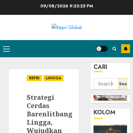
Skip
09/08/2026
9:23:26 PM
to
content
Primary
Menu
CARI
KEPRI
LINGGA
Search
for:
Strategi
Cerdas
KOLOM
Barenlitbang
Lingga,
Wujudkan