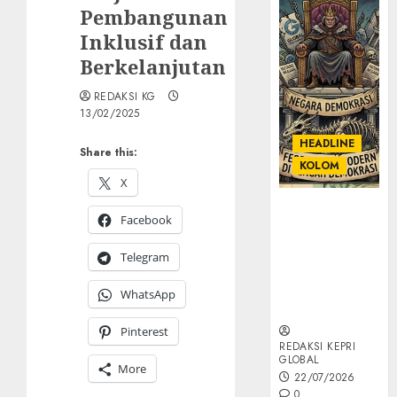
Pembangunan
Inklusif dan
Berkelanjutan
REDAKSI KG
13/02/2025
HEADLINE
Share this:
KOLOM
X
KOLOM |
Facebook
Semantik
Kekuasaan
Telegram
dalam Kosa
Kata yang
WhatsApp
Berlutut
Pinterest
REDAKSI KEPRI
GLOBAL
More
22/07/2026
0