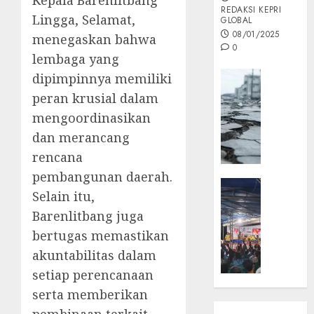
REDAKSI KEPRI
Lingga, Selamat,
GLOBAL
08/01/2025
menegaskan bahwa
0
lembaga yang
Opini
dipimpinnya memiliki
MISI
peran krusial dalam
MAS
mengoordinasikan
:
dan merancang
Mitigas
rencana
Antisip
Megath
pembangunan daerah.
KEPRI
Selain itu,
NATUNA
05/12/202
Barenlitbang juga
NEWS
0
Opini
bertugas memastikan
Masyar
akuntabilitas dalam
Sepem
setiap perencanaan
Padati
serta memberikan
Kampa
Pasan
pembinaan terkait