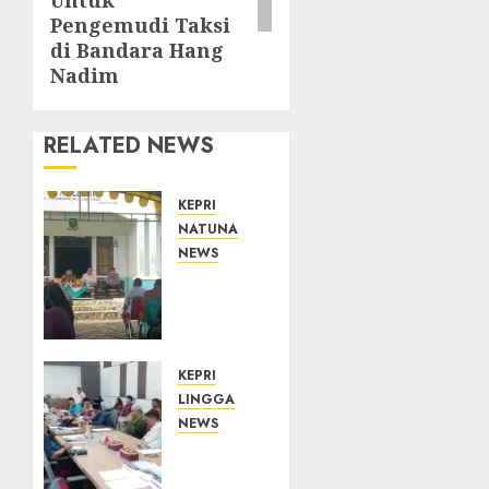
Untuk
Pengemudi Taksi
di Bandara Hang
Nadim
RELATED NEWS
KEPRI
NATUNA
NEWS
Reses
di
Natuna,
DPRD
Kepri
KEPRI
Terima
LINGGA
Aspirasi
NEWS
Jalan
Polemik
Cempaka
Lahan