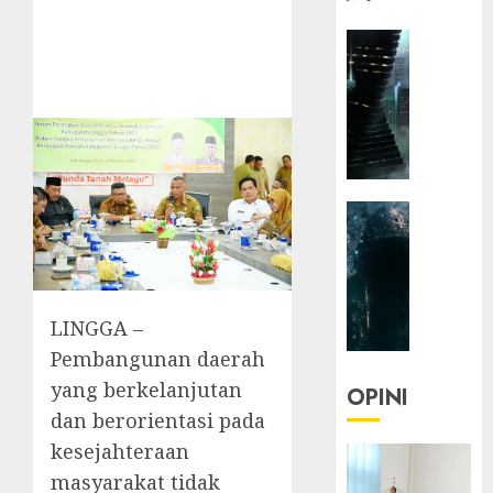
HEADLIN
KOLOM
NASIONA
TEKNOLO
KOLO
|
Parado
HEADLIN
Utopia
KOLOM
TEKNOLO
05/06/20
KOLO
0
|
LINGGA –
Senjak
Pembangunan daerah
Human
yang berkelanjutan
OPINI
23/03/20
dan berorientasi pada
kesejahteraan
0
masyarakat tidak