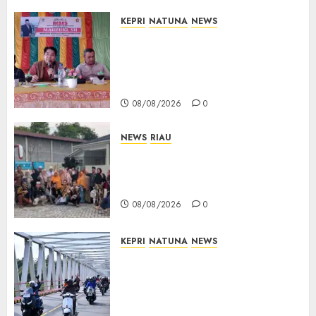
KEPRI
NATUNA
NEWS
Reses DPRD Kepri di Natuna
Buka Ruang Aspirasi, Warga
Optimistis Usulan
Pembangunan Diperjuangkan
08/08/2026
0
NEWS
RIAU
PT Arara Abadi-AAP Sinarmas
Distrik Merawang Berikan
Bantuan Operasi Gratis
08/08/2026
0
KEPRI
NATUNA
NEWS
Bendera Merah Putih
Berkibar di Jalanan Natuna,
TNI AU Gelorakan Semangat
Kemerdekaan