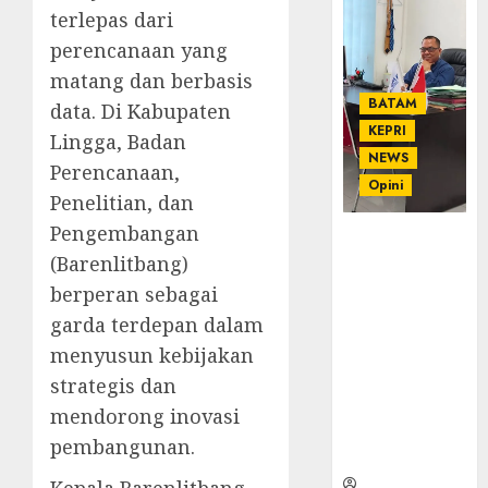
terlepas dari
perencanaan yang
matang dan berbasis
BATAM
data. Di Kabupaten
KEPRI
Lingga, Badan
NEWS
Perencanaan,
Opini
Penelitian, dan
Pengembangan
Ahmad Fakih
(Barenlitbang)
Rambe, SH:
Advokat
berperan sebagai
Senior
garda terdepan dalam
dengan
menyusun kebijakan
Pengalaman
strategis dan
dan
Integritas di
mendorong inovasi
Dunia
pembangunan.
Hukum
Kepala Barenlitbang