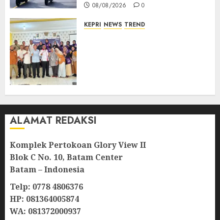
08/08/2026
0
KEPRI
NEWS
TREND
Ombudsman Kepri Tampung
Puluhan Keluhan Warga
Bintan, Mulai dari Bantuan
Sosial, BBM Solar, Hingga
Lampu Jalan
08/08/2026
0
ALAMAT REDAKSI
Komplek Pertokoan Glory View II
Blok C No. 10, Batam Center
Batam – Indonesia
Telp: 0778 4806376
HP: 081364005874
WA: 081372000937