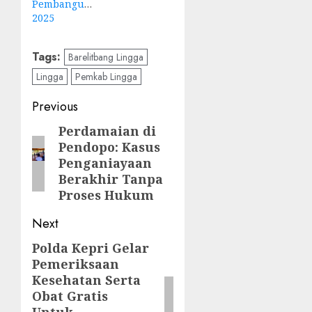
Pembangunan
2025
Tags:
Barelitbang Lingga
Lingga
Pemkab Lingga
Post
Previous
navigation
Perdamaian di
Previous
Pendopo: Kasus
post:
Penganiayaan
Berakhir Tanpa
Proses Hukum
Next
Polda Kepri Gelar
Next
Pemeriksaan
post:
Kesehatan Serta
Obat Gratis