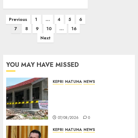
Posts
Previous
1
…
4
5
6
pagination
7
8
9
10
…
16
Next
YOU MAY HAVE MISSED
KEPRI
NATUNA
NEWS
Revitalisasi 107 Sekolah
Dimulai, Pemprov Kepri
Prioritaskan Wilayah 3T dan
Sekolah Rusak
07/08/2026
0
KEPRI
NATUNA
NEWS
Tim Konsultan Kawal