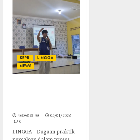
KEPRI
LINGGA
NEWS
Dugaan Calo Rekrutmen
Polri di Lingga Disorot,
Mahasiswa Ancam Aksi
Jika Tak Diusut Tuntas
REDAKSI KG
05/01/2026
0
LINGGA – Dugaan praktik
percaloan dalam proses