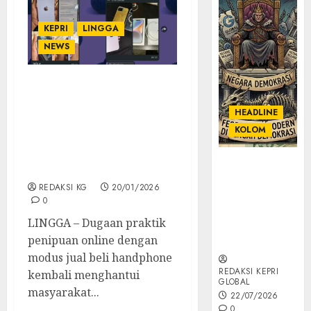
KEPRI
LINGGA
NEWS
Diduga Terorganisir,
Penipuan Online Jual
HEADLINE
iPhone Kembali Makan
KOLOM
Korban di Lingga,
Kerugian Ditaksir
KOLOM |
Puluhan Juta
Semantik
REDAKSI KG
20/01/2026
Kekuasaan
0
dalam Kosa
LINGGA – Dugaan praktik
Kata yang
penipuan online dengan
Berlutut
modus jual beli handphone
REDAKSI KEPRI
kembali menghantui
GLOBAL
masyarakat...
22/07/2026
0