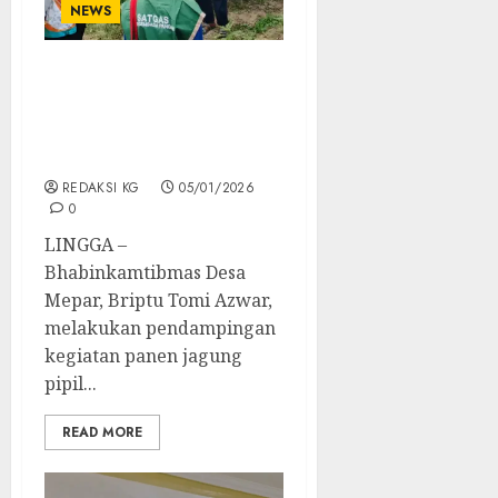
NEWS
Bhabinkamtibmas Desa
Mepar Dampingi Panen
Jagung Pipil Bumdes,
Hasilkan 500 Kilogram
REDAKSI KG
05/01/2026
0
LINGGA –
Bhabinkamtibmas Desa
Mepar, Briptu Tomi Azwar,
melakukan pendampingan
kegiatan panen jagung
pipil...
READ MORE