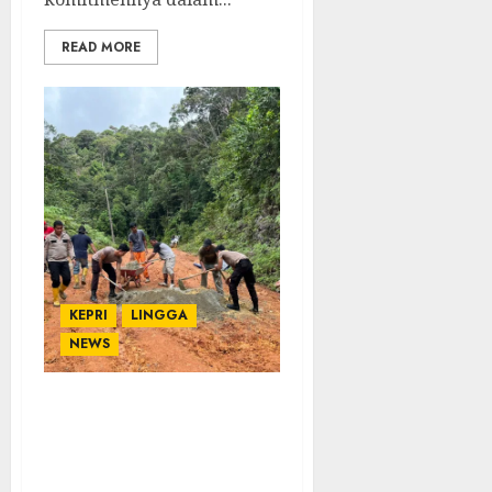
READ MORE
KEPRI
LINGGA
NEWS
Dari Lumpur ke Akses
Ekonomi, Polsek Daik
Gotong Royong Bersama
Warga