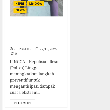
KEPRI
LINGGA
NEWS
Polisi Imbau Nelayan
Lingga Waspadai Cuaca
Ekstrem, Keselamatan
Jiwa Jadi Prioritas
REDAKSI KG
29/12/2025
0
LINGGA – Kepolisian Resor
(Polres) Lingga
meningkatkan langkah
preventif untuk
mengantisipasi dampak
cuaca ekstrem...
READ MORE