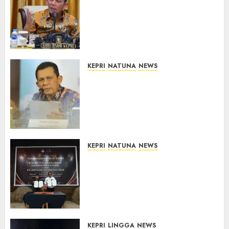
Revitalisasi 107 Sekolah di
Kepri, Pastikan Pembangunan
Berkualitas dan Tepat
Sasaran
07/08/2026
0
KEPRI
NATUNA
NEWS
Revitalisasi 107 Sekolah di
Kepri Telan Rp97 Miliar,
Pemerintah Prioritaskan
Wilayah 3T untuk Perkuat
Mutu Pendidikan
07/08/2026
0
KEPRI
NATUNA
NEWS
Kejari Natuna dan KPU Teken
Kerja Sama Lima Tahun,
Perkuat Pendampingan
Hukum Penyelenggaraan
Pemilu
07/08/2026
0
KEPRI
LINGGA
NEWS