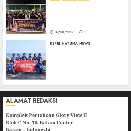
Ketua DPRD Lingga Maya Sari
Buka Turnamen Voli
Senempek Open I, Dorong
Lahirnya Atlet Berprestasi
07/08/2026
0
KEPRI
NATUNA
NEWS
Merah Putih Raksasa Berkibar
di Perbatasan, TNI AU dan
Lintas Instansi Perkuat
Semangat Kebangsaan di
Natuna
07/08/2026
0
ALAMAT REDAKSI
Komplek Pertokoan Glory View II
Blok C No. 10, Batam Center
Batam – Indonesia