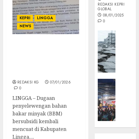
REDAKSI KEPRI
GLOBAL
08/01/2025
KEPRI
LINGGA
0
NEWS
Opini
MISI
Dugaan Penyelewengan
MAS
2.700 Liter Minyak Tanah
:
Subsidi di Lingga,
Mitigas
Lemahnya Pengawasan
Antisip
Disorot
Megath
KEPRI
REDAKSI KG
07/01/2026
0
NATUNA
05/12/202
NEWS
LINGGA – Dugaan
0
Opini
penyelewengan bahan
Masyar
bakar minyak (BBM)
Sepem
bersubsidi kembali
Padati
mencuat di Kabupaten
Kampa
Lingga....
Pasan