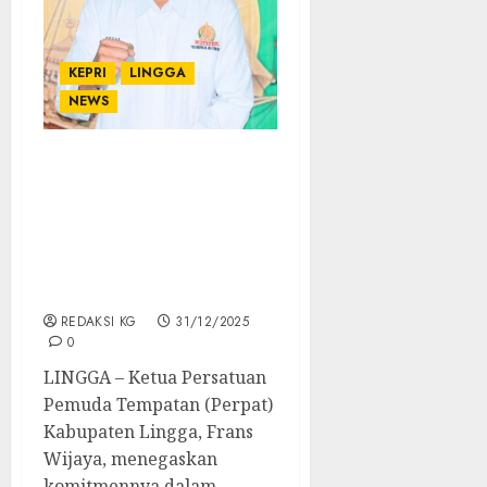
KEPRI
LINGGA
NEWS
Ketua Perpat Lingga
Tegaskan Dukungan
Investasi: Dorong
Pertumbuhan Ekonomi
dan Serap Tenaga Kerja
Lokal
REDAKSI KG
31/12/2025
0
LINGGA – Ketua Persatuan
Pemuda Tempatan (Perpat)
Kabupaten Lingga, Frans
Wijaya, menegaskan
komitmennya dalam...