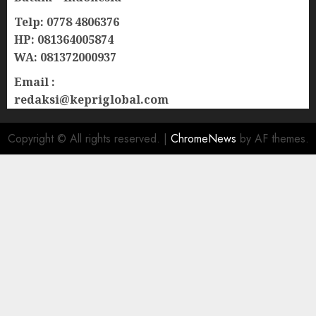
Telp: 0778 4806376
HP: 081364005874
WA: 081372000937
Email :
redaksi@kepriglobal.com
Copyright © All rights reserved.
|
ChromeNews
by AF themes.