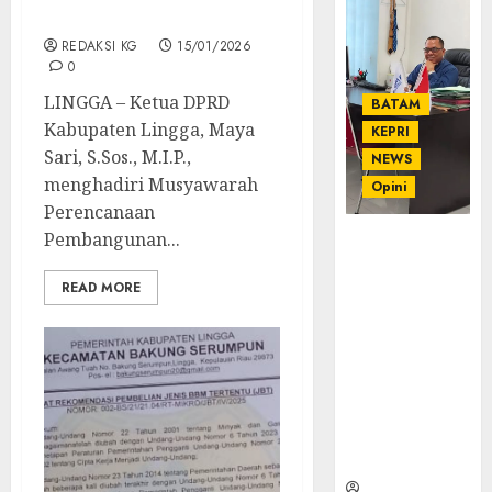
Baik
REDAKSI KG
15/01/2026
0
LINGGA – Ketua DPRD
BATAM
Kabupaten Lingga, Maya
KEPRI
Sari, S.Sos., M.I.P.,
NEWS
menghadiri Musyawarah
Opini
Perencanaan
Pembangunan...
Ahmad Fakih
Rambe, SH:
READ MORE
Advokat
Senior
dengan
Pengalaman
dan
Integritas di
Dunia
Hukum