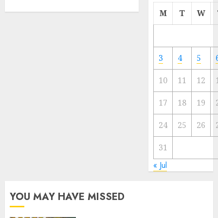
Cermi
M
T
W
Meski
Ada
Artis
Ibu
3
4
5
Kota
10
11
12
23/11/20
0
17
18
19
24
25
26
31
« Jul
YOU MAY HAVE MISSED