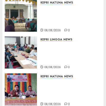
KEPRI
NATUNA
NEWS
Reses di Natuna, DPRD Kepri
Terima Aspirasi Jalan
Cempaka Putih hingga Akses
Air Lengit–Selemam
08/08/2026
0
KEPRI
LINGGA
NEWS
Polemik Lahan PT CSA, Kades
Limbung Tegas: Tak Akan
Teken Surat Tanah Tanpa
Bukti Sah
08/08/2026
0
KEPRI
NATUNA
NEWS
Reses DPRD Kepri di Natuna
Buka Ruang Aspirasi, Warga
Optimistis Usulan
Pembangunan Diperjuangkan
08/08/2026
0