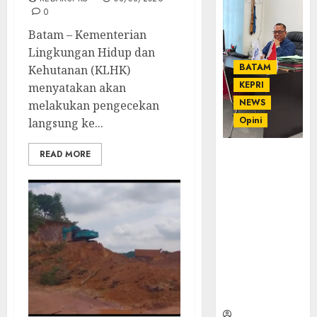
0
Batam – Kementerian
Lingkungan Hidup dan
BATAM
Kehutanan (KLHK)
KEPRI
menyatakan akan
NEWS
melakukan pengecekan
Opini
langsung ke...
READ MORE
Ahmad Fakih
Rambe, SH:
Advokat
Senior
dengan
Pengalaman
dan
Integritas di
Dunia
Hukum