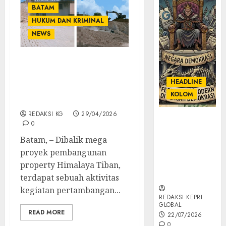
BATAM
HUKUM DAN KRIMINAL
NEWS
Lahan Bukit Di Wilayah
Tiban Terancam Gundul
HEADLINE
Akibat Aktivitas
KOLOM
Tambang Galian C
REDAKSI KG
29/04/2026
KOLOM |
0
Semantik
Batam, – Dibalik mega
Kekuasaan
proyek pembangunan
dalam Kosa
Kata yang
property Himalaya Tiban,
Berlutut
terdapat sebuah aktivitas
kegiatan pertambangan...
REDAKSI KEPRI
GLOBAL
READ MORE
22/07/2026
0