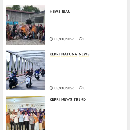
NEWS
RIAU
PT Arara Abadi-AAP Sinarmas
Distrik Merawang Berikan
Bantuan Operasi Gratis
08/08/2026
0
KEPRI
NATUNA
NEWS
Bendera Merah Putih
Berkibar di Jalanan Natuna,
TNI AU Gelorakan Semangat
Kemerdekaan
08/08/2026
0
KEPRI
NEWS
TREND
Ombudsman Kepri Tampung
Puluhan Keluhan Warga
Bintan, Mulai dari Bantuan
Sosial, BBM Solar, Hingga