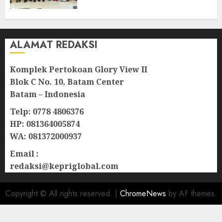
Lampu Jalan
08/08/2026
0
ALAMAT REDAKSI
Komplek Pertokoan Glory View II
Blok C No. 10, Batam Center
Batam – Indonesia
Telp: 0778 4806376
HP: 081364005874
WA: 081372000937
Email :
redaksi@kepriglobal.com
Copyright © All rights reserved.
|
ChromeNews
by AF themes.