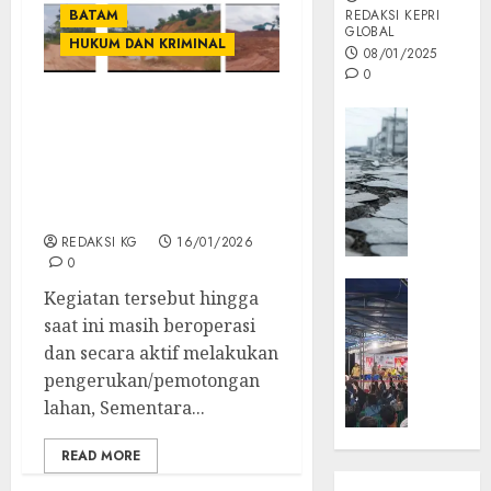
BATAM
REDAKSI KEPRI
GLOBAL
HUKUM DAN KRIMINAL
08/01/2025
0
Cut and fill di Sei
Opini
Temiang Rusak Kawasan
MISI
Hutan, Pejabat
MAS
Pemerintahan Diminta
:
Sidak Kelokasi
Mitigas
REDAKSI KG
16/01/2026
Antisip
0
Megath
KEPRI
Kegiatan tersebut hingga
NATUNA
05/12/202
saat ini masih beroperasi
NEWS
dan secara aktif melakukan
0
Opini
pengerukan/pemotongan
Masyar
lahan, Sementara...
Sepem
Padati
READ MORE
Kampa
Pasan