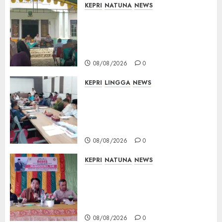
KEPRI
NATUNA
NEWS
Reses di Natuna, DPRD Kepri
Terima Aspirasi Jalan
Cempaka Putih hingga Akses
Air Lengit–Selemam
08/08/2026
0
KEPRI
LINGGA
NEWS
Polemik Lahan PT CSA, Kades
Limbung Tegas: Tak Akan
Teken Surat Tanah Tanpa
Bukti Sah
08/08/2026
0
KEPRI
NATUNA
NEWS
Reses DPRD Kepri di Natuna
Buka Ruang Aspirasi, Warga
Optimistis Usulan
Pembangunan Diperjuangkan
08/08/2026
0