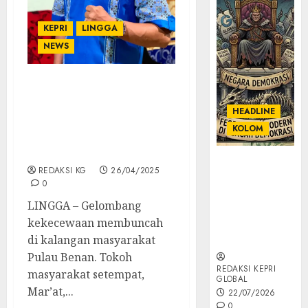
KEPRI
LINGGA
NEWS
Masyarakat Benan
Menggugat! Tarik MV
HEADLINE
Oceana 9, Ekonomi
KOLOM
Rakyat Terancam
Ambruk
KOLOM |
REDAKSI KG
26/04/2025
Semantik
0
Kekuasaan
LINGGA – Gelombang
dalam Kosa
kekecewaan membuncah
Kata yang
Berlutut
di kalangan masyarakat
Pulau Benan. Tokoh
REDAKSI KEPRI
masyarakat setempat,
GLOBAL
Mar’at,...
22/07/2026
0