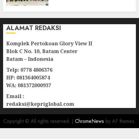
Lampu Jalan
08/08/2026
0
ALAMAT REDAKSI
Komplek Pertokoan Glory View II
Blok C No. 10, Batam Center
Batam – Indonesia
Telp: 0778 4806376
HP: 081364005874
WA: 081372000937
Email :
redaksi@kepriglobal.com
Copyright © All rights reserved.
|
ChromeNews
by AF themes.