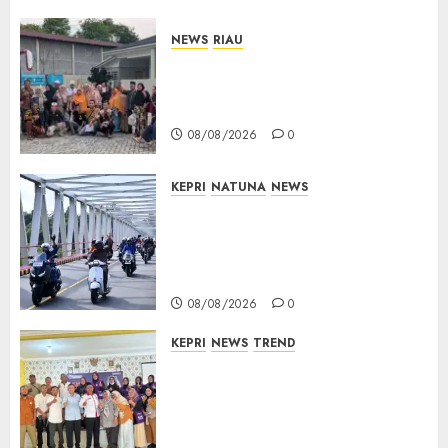
NEWS
RIAU
PT Arara Abadi-AAP Sinarmas
Distrik Merawang Berikan
Bantuan Operasi Gratis
08/08/2026
0
KEPRI
NATUNA
NEWS
Bendera Merah Putih
Berkibar di Jalanan Natuna,
TNI AU Gelorakan Semangat
Kemerdekaan
08/08/2026
0
KEPRI
NEWS
TREND
Ombudsman Kepri Tampung
Puluhan Keluhan Warga
Bintan, Mulai dari Bantuan
Sosial, BBM Solar, Hingga