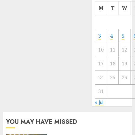
Cermi
M
T
W
Meski
Ada
Artis
Ibu
3
4
5
Kota
10
11
12
23/11/20
0
17
18
19
24
25
26
31
« Jul
YOU MAY HAVE MISSED