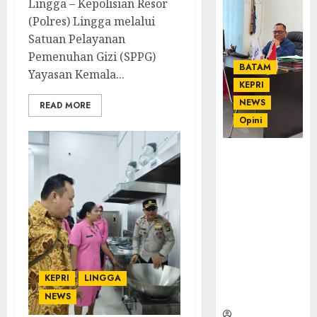
Lingga – Kepolisian Resor
(Polres) Lingga melalui
Satuan Pelayanan
Pemenuhan Gizi (SPPG)
BATAM
Yayasan Kemala...
KEPRI
NEWS
READ MORE
Opini
Ahmad Fakih
Rambe, SH:
Advokat
Senior
dengan
Pengalaman
dan
Integritas di
KEPRI
LINGGA
Dunia
Hukum
NEWS