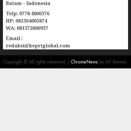
Batam – Indonesia
Telp: 0778 4806376
HP: 081364005874
WA: 081372000937
Email :
redaksi@kepriglobal.com
Copyright © All rights reserved.
|
ChromeNews
by AF themes.