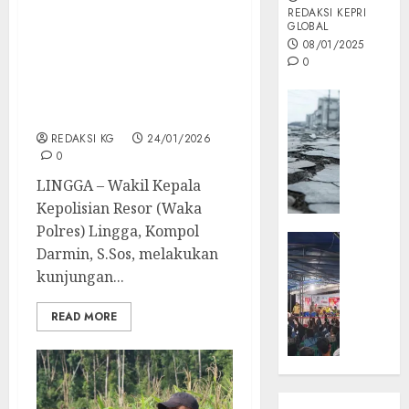
REDAKSI KEPRI
GLOBAL
Perekrutan Relawan
08/01/2025
Dapur MBG Bhayangkari
0
Dipantau Waka Polres
Lingga, Ribuan Anak Jadi
Opini
Penerima Manfaat Awal
MISI
REDAKSI KG
24/01/2026
MAS
0
:
Mitigas
LINGGA – Wakil Kepala
Antisip
Kepolisian Resor (Waka
Megath
Polres) Lingga, Kompol
KEPRI
Darmin, S.Sos, melakukan
NATUNA
05/12/202
kunjungan...
NEWS
0
Opini
READ MORE
Masyar
Sepem
Padati
Kampa
Pasan