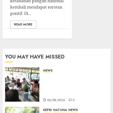
ketahanan pangan nasional
kembali mendapat sorotan
positif. Di...
READ MORE
YOU MAY HAVE MISSED
NEWS
Bangun Komunikasi Tanpa
Sekat, Bupati dan Wakil
Bupati Natuna Ngopi Bersama
Wartawan
06/08/2026
0
KEPRI
NATUNA
NEWS