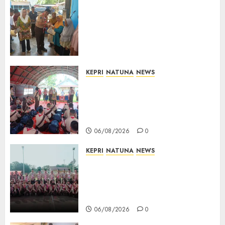
Dari Ujung Negeri, Tower
Bersama Group Hadir Bawa
Kepedulian Sosial, Bupati Cen
Sui Lan Dorong CSR
Berkelanjutan di Natuna
06/08/2026
0
KEPRI
NATUNA
NEWS
Bupati Natuna Lepas
Kontingen Jamnas XII, Titip
Pesan Jaga Nama Baik Daerah
dan Utamakan Pendidikan
06/08/2026
0
KEPRI
NATUNA
NEWS
16 Putra-Putri Terbaik Natuna
Digembleng Jelang Jambore
Nasional XII 2026, Wabup
Jarmin: Kalian Duta Daerah
06/08/2026
0