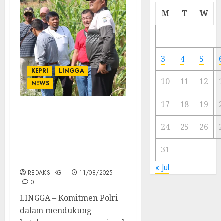
Cermi
M
T
W
Meski
Ada
Artis
Ibu
3
4
5
Kota
KEPRI
LINGGA
10
11
12
NEWS
23/11/20
0
17
18
19
Dari Lahan Tidur
24
25
26
Menjadi Sumber
Harapan, Inisiatif
Kapolres Lingga Menuai
31
Apresiasi
« Jul
REDAKSI KG
11/08/2025
0
LINGGA – Komitmen Polri
dalam mendukung