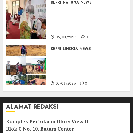
KEPRI
NATUNA
NEWS
Cen Sui Lan Buka MPLS
Sekolah Rakyat Natuna,
Tanamkan Semangat Raih
Masa Depan Gemilang
06/08/2026
0
KEPRI
LINGGA
NEWS
Ribuan Pekerja Lokal PT CSA
Kompak Siap Turun ke RDP,
Tegaskan Perusahaan Jadi
Sumber Penghidupan
05/08/2026
0
ALAMAT REDAKSI
Komplek Pertokoan Glory View II
Blok C No. 10, Batam Center