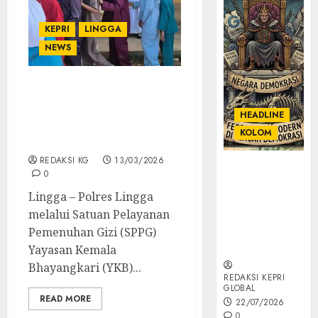
KEPRI
LINGGA
NEWS
SPPG YKB Polres Lingga
Kembali Salurkan
HEADLINE
Makanan Bergizi Gratis
KOLOM
untuk Anak dan Balita
REDAKSI KG
13/03/2026
KOLOM |
0
Semantik
Lingga – Polres Lingga
Kekuasaan
melalui Satuan Pelayanan
dalam Kosa
Kata yang
Pemenuhan Gizi (SPPG)
Berlutut
Yayasan Kemala
Bhayangkari (YKB)...
REDAKSI KEPRI
GLOBAL
READ MORE
22/07/2026
0