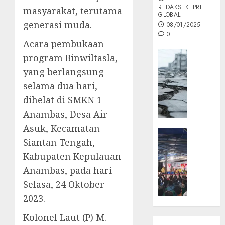
REDAKSI KEPRI
masyarakat, terutama
GLOBAL
generasi muda.
08/01/2025
0
Acara pembukaan
Opini
program Binwiltasla,
MISI
yang berlangsung
MAS
selama dua hari,
:
dihelat di SMKN 1
Mitigas
Antisip
Anambas, Desa Air
Megath
Asuk, Kecamatan
KEPRI
Siantan Tengah,
NATUNA
05/12/202
NEWS
Kabupaten Kepulauan
0
Opini
Anambas, pada hari
Masyar
Selasa, 24 Oktober
Sepem
2023.
Padati
Kampa
Kolonel Laut (P) M.
Pasan