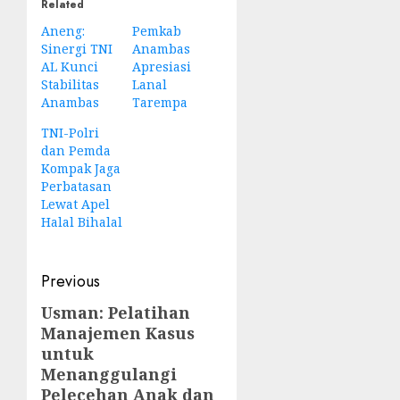
Related
Aneng:
Pemkab
Sinergi TNI
Anambas
AL Kunci
Apresiasi
Stabilitas
Lanal
Anambas
Tarempa
TNI-Polri
dan Pemda
Kompak Jaga
Perbatasan
Lewat Apel
Halal Bihalal
Post
Previous
navigation
Usman: Pelatihan
Previous
Manajemen Kasus
post:
untuk
Menanggulangi
Pelecehan Anak dan