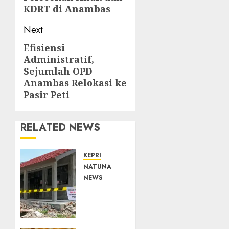
KDRT di Anambas
Next
Efisiensi
Next
Administratif,
post:
Sejumlah OPD
Anambas Relokasi ke
Pasir Peti
RELATED NEWS
KEPRI
NATUNA
NEWS
Revitalisasi
107
Sekolah
Dimulai,