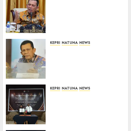
Tim Konsultan Kawal
Revitalisasi 107 Sekolah di
Kepri, Pastikan Pembangunan
Berkualitas dan Tepat
Sasaran
07/08/2026
0
KEPRI
NATUNA
NEWS
Revitalisasi 107 Sekolah di
Kepri Telan Rp97 Miliar,
Pemerintah Prioritaskan
Wilayah 3T untuk Perkuat
Mutu Pendidikan
07/08/2026
0
KEPRI
NATUNA
NEWS
Kejari Natuna dan KPU Teken
Kerja Sama Lima Tahun,
Perkuat Pendampingan
Hukum Penyelenggaraan
Pemilu
07/08/2026
0