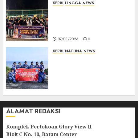
KEPRI
LINGGA
NEWS
Ketua DPRD Lingga Maya Sari
Buka Turnamen Voli
Senempek Open I, Dorong
Lahirnya Atlet Berprestasi
07/08/2026
0
KEPRI
NATUNA
NEWS
Merah Putih Raksasa Berkibar
di Perbatasan, TNI AU dan
Lintas Instansi Perkuat
Semangat Kebangsaan di
Natuna
07/08/2026
0
ALAMAT REDAKSI
Komplek Pertokoan Glory View II
Blok C No. 10, Batam Center