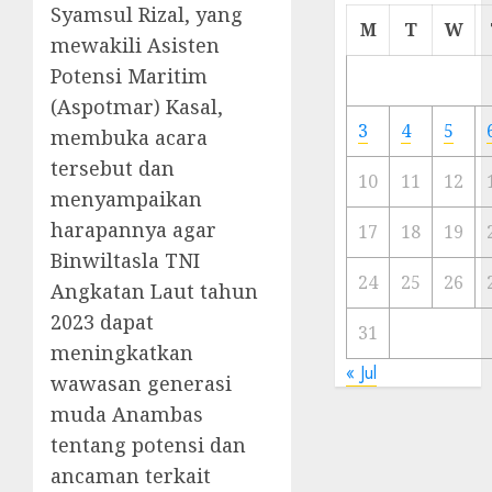
Syamsul Rizal, yang
Cermi
M
T
W
mewakili Asisten
Meski
Ada
Potensi Maritim
Artis
(Aspotmar) Kasal,
Ibu
3
4
5
membuka acara
Kota
tersebut dan
10
11
12
23/11/20
menyampaikan
harapannya agar
0
17
18
19
Binwiltasla TNI
24
25
26
Angkatan Laut tahun
2023 dapat
31
meningkatkan
« Jul
wawasan generasi
muda Anambas
tentang potensi dan
ancaman terkait