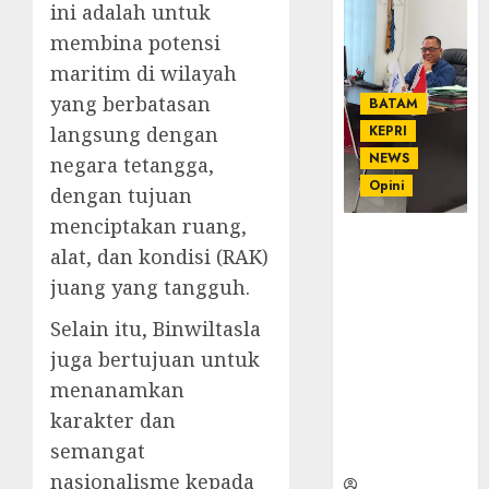
ini adalah untuk
membina potensi
maritim di wilayah
yang berbatasan
BATAM
langsung dengan
KEPRI
NEWS
negara tetangga,
Opini
dengan tujuan
menciptakan ruang,
Ahmad Fakih
alat, dan kondisi (RAK)
Rambe, SH:
juang yang tangguh.
Advokat
Senior
Selain itu, Binwiltasla
dengan
juga bertujuan untuk
Pengalaman
dan
menanamkan
Integritas di
karakter dan
Dunia
semangat
Hukum
nasionalisme kepada