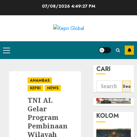
Skip
07/08/2026
4:49:28 PM
to
content
Primary
Menu
CARI
ANAMBAS
Search
KEPRI
NEWS
for:
TNI AL
Gelar
KOLOM
Program
Pembinaan
Wilayah