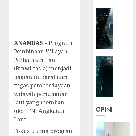
HEADLIN
KOLOM
NASIONA
TEKNOLO
KOLO
ANAMBAS
– Program
|
Pembinaan Wilayah
Parado
HEADLIN
Perbatasan Laut
Utopia
KOLOM
(Binwiltasla) menjadi
TEKNOLO
05/06/20
bagian integral dari
KOLO
0
tugas pemberdayaan
|
wilayah pertahanan
Senjak
Human
laut yang diemban
OPINI
oleh TNI Angkatan
23/03/20
Laut.
0
Fokus utama program