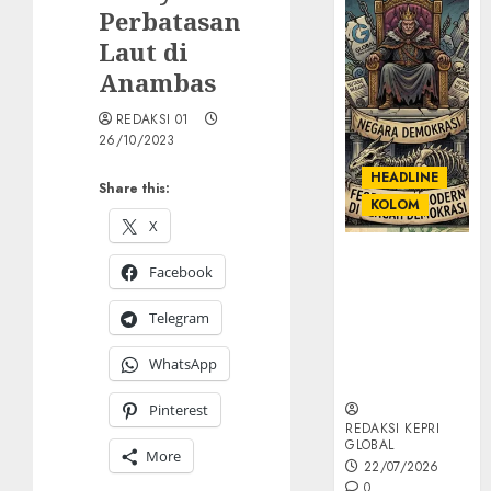
Perbatasan
Laut di
Anambas
REDAKSI 01
26/10/2023
HEADLINE
Share this:
KOLOM
X
KOLOM |
Facebook
Semantik
Kekuasaan
Telegram
dalam Kosa
Kata yang
WhatsApp
Berlutut
Pinterest
REDAKSI KEPRI
GLOBAL
More
22/07/2026
0