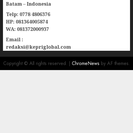
Batam – Indonesia
Telp: 0778 4806376
HP: 081364005874
WA: 081372000937
Email :
redaksi@kepriglobal.com
Copyright © All rights reserved.
|
ChromeNews
by AF themes.