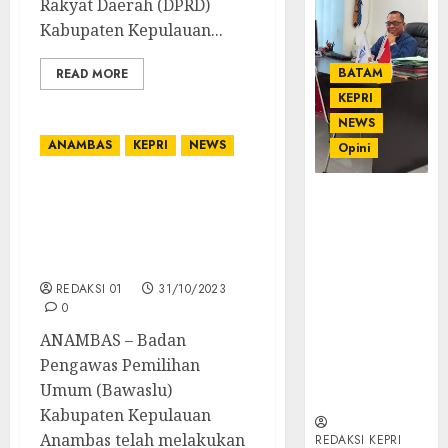
Rakyat Daerah (DPRD)
Kabupaten Kepulauan...
BATAM
READ MORE
KEPRI
NEWS
ANAMBAS
KEPRI
NEWS
Opini
Bawaslu Anambas
Ahmad Fakih
Lakukan Penertiban APS
Rambe, SH:
dalam Persiapan Pemilu
Advokat
2024
Senior
dengan
REDAKSI 01
31/10/2023
Pengalaman
0
dan
ANAMBAS – Badan
Integritas di
Pengawas Pemilihan
Dunia
Umum (Bawaslu)
Hukum
Kabupaten Kepulauan
Anambas telah melakukan
REDAKSI KEPRI