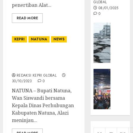
GLOBAL
penertiban Alat...
08/01/2025
0
READ MORE
Opini
MISI
KEPRI
NATUNA
NEWS
MAS
:
Mitigas
Bupati Tinjau
Antisip
Pembangunan
Megath
Pelabuhan Penagi
KEPRI
REDAKSI KEPRI GLOBAL
NATUNA
05/12/202
30/10/2023
0
NEWS
0
NATUNA – Bupati Natuna,
Opini
Wan Siswandi bersama
Masyar
Kepala Dinas Perhubungan
Sepem
Kabupaten Natuna, Alazi
Padati
Kampa
meninjau...
Pasan
Cermi