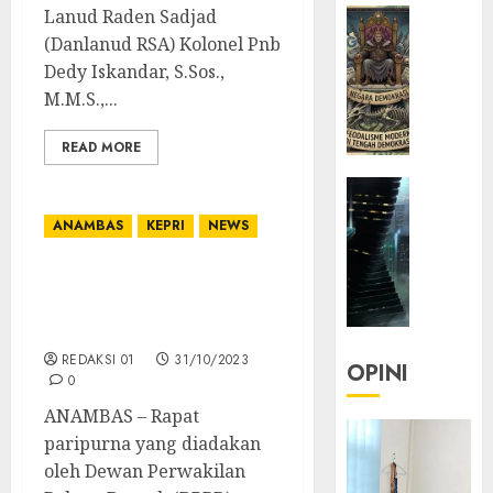
Lanud Raden Sadjad
HEADLIN
KOLOM
(Danlanud RSA) Kolonel Pnb
Dedy Iskandar, S.Sos.,
KOLO
|
M.M.S.,...
Semant
Kekuas
READ MORE
dalam
HEADLIN
Kosa
KOLOM
Kata
ANAMBAS
KEPRI
NEWS
NASIONA
yang
TEKNOLO
Berlut
Quorum Tak Terpenuhi,
KOLO
DPRD Anambas Hentikan
|
22/07/20
Rapat Paripurna
Parado
0
REDAKSI 01
31/10/2023
Utopia
OPINI
0
ANAMBAS – Rapat
05/06/20
paripurna yang diadakan
0
oleh Dewan Perwakilan