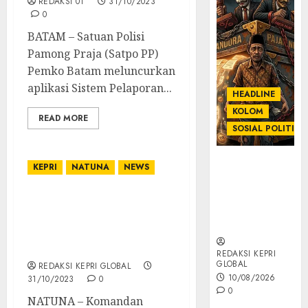
REDAKSI 01
31/10/2023
0
BATAM – Satuan Polisi
Pamong Praja (Satpo PP)
Pemko Batam meluncurkan
aplikasi Sistem Pelaporan...
HEADLINE
KOLOM
READ MORE
SOSIAL POLITIK
KOLOM |
KEPRI
NATUNA
NEWS
Anatomi
Pemerasan
Danlanud Raden Sadjad
Bernama
Natuna Sambut
Pajak
Kedatangan Dankosek
IKN
REDAKSI KEPRI
GLOBAL
REDAKSI KEPRI GLOBAL
10/08/2026
31/10/2023
0
0
NATUNA – Komandan