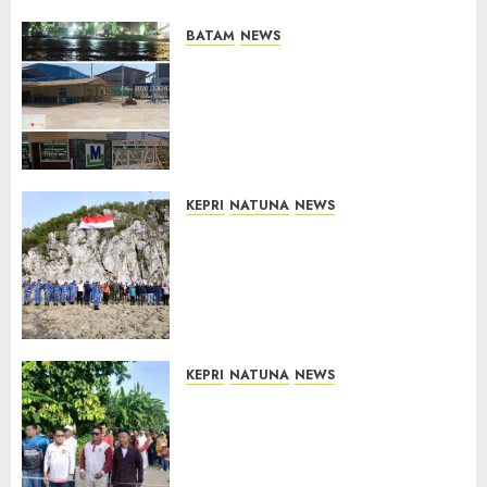
BATAM
NEWS
Nelayan Tradisional Batu
Merah Keluhkan Pembuangan
Lumpur ke Laut Hasil
Dredging di Perairan
McDermott
10/08/2026
0
KEPRI
NATUNA
NEWS
Kibarkan Merah Putih di
Pulau Sahi, TNI AU dan
Masyarakat Natuna Kobarkan
Semangat Kemerdekaan di
Wilayah Perbatasan
10/08/2026
0
KEPRI
NATUNA
NEWS
Semarak HUT ke-19 Desa
Selading, Marzuki Ajak
Warga Rawat Kebersamaan
dan Kepedulian