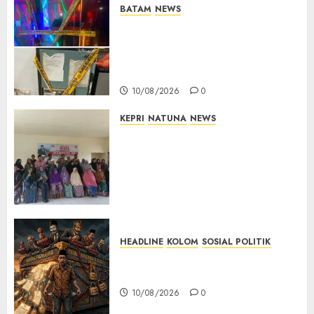
BATAM
NEWS
Bareskrim Polri Gerebek HH
Club Planet Batam, 53 Orang
Diamankan dan Brankas
Diduga Isi Ekstasi Disita
10/08/2026
0
KEPRI
NATUNA
NEWS
Reses di Ranai Darat, Marzuki
Serap Aspirasi Warga dan
Dorong Pembangunan
Berbasis Kebutuhan
Masyarakat
10/08/2026
0
HEADLINE
KOLOM
SOSIAL POLITIK
KOLOM | Anatomi Pemerasan
Bernama Pajak
10/08/2026
0