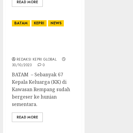
READ MORE
BATAM
KEPRI
NEWS
Rempang Eco-City Bakal
jadi Momentum
Kebangkitan Ekonomi
REDAKSI KEPRI GLOBAL
30/10/2023
0
BATAM – Sebanyak 67
Kepala Keluarga (KK) di
Kawasan Rempang sudah
bergeser ke hunian
sementara.
READ MORE