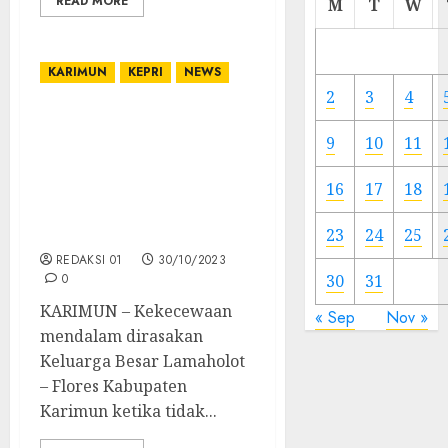
READ MORE
M
T
W
Meski
Ada
Artis
KARIMUN
KEPRI
NEWS
Ibu
2
3
4
Kota
Keluarga Besar
9
10
11
Lamaholot – Flores
23/11/20
Kabupaten Karimun
0
16
17
18
Kecewa Gagal Tampil di
Pelangi Budaya
Nusantara
23
24
25
REDAKSI 01
30/10/2023
0
30
31
KARIMUN – Kekecewaan
« Sep
Nov »
mendalam dirasakan
Keluarga Besar Lamaholot
– Flores Kabupaten
Karimun ketika tidak...