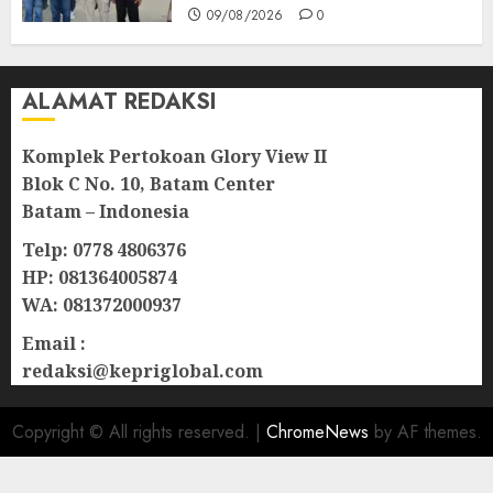
09/08/2026
0
ALAMAT REDAKSI
Komplek Pertokoan Glory View II
Blok C No. 10, Batam Center
Batam – Indonesia
Telp: 0778 4806376
HP: 081364005874
WA: 081372000937
Email :
redaksi@kepriglobal.com
Copyright © All rights reserved.
|
ChromeNews
by AF themes.