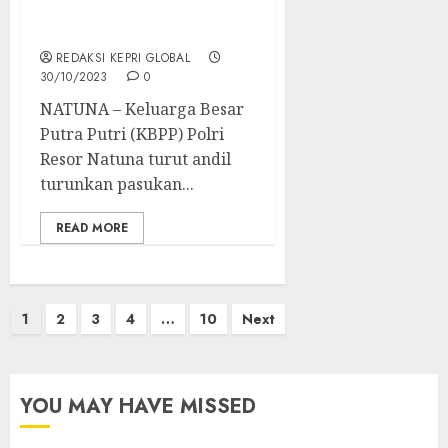
Andil Turunkan
Pasukan
REDAKSI KEPRI GLOBAL
30/10/2023
0
NATUNA – Keluarga Besar
Putra Putri (KBPP) Polri
Resor Natuna turut andil
turunkan pasukan...
READ MORE
Posts
1
2
3
4
…
10
Next
pagination
YOU MAY HAVE MISSED