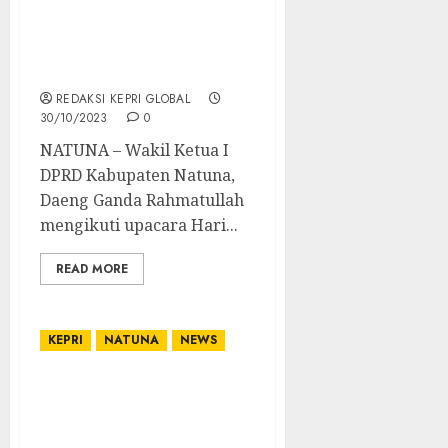
Wakil Ketua I DPRD
Kabupaten Natuna
Mengikuti Upacra Hari
Sumpah Pemuda Ke-95
REDAKSI KEPRI GLOBAL
30/10/2023
0
NATUNA – Wakil Ketua I
DPRD Kabupaten Natuna,
Daeng Ganda Rahmatullah
mengikuti upacara Hari...
READ MORE
KEPRI
NATUNA
NEWS
Upacara Hari Sumpah
Pemuda ke-95, KBPP
Polri Resor Natuna Turut