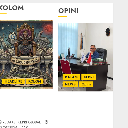
KOLOM
OPINI
BATAM
KEPRI
HEADLINE
KOLOM
NEWS
Opini
KOLOM | Semantik
Ahmad Fakih Rambe,
Kekuasaan dalam
SH: Advokat Senior
Kosa Kata yang
dengan Pengalaman
Berlutut
dan Integritas di
REDAKSI KEPRI GLOBAL
Dunia Hukum
2/07/2026
0