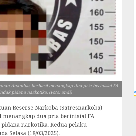
lauan Anambas berhasil menangkap dua pria berinisial FA
«
ndak pidana narkotika. (Foto: andi)
tuan Reserse Narkoba (Satresnarkoba)
 menangkap dua pria berinisial FA
k pidana narkotika. Kedua pelaku
a Selasa (18/03/2025).