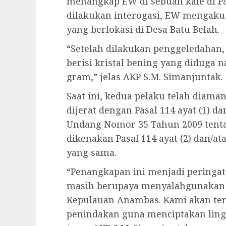
menangkap EW di sebuah kafe di Pa
dilakukan interogasi, EW mengak
yang berlokasi di Desa Batu Belah.
“Setelah dilakukan penggeledahan,
berisi kristal bening yang diduga n
gram,” jelas AKP S.M. Simanjuntak.
Saat ini, kedua pelaku telah diam
dijerat dengan Pasal 114 ayat (1) da
Undang Nomor 35 Tahun 2009 tenta
dikenakan Pasal 114 ayat (2) dan/at
yang sama.
“Penangkapan ini menjadi peringata
masih berupaya menyalahgunakan 
Kepulauan Anambas. Kami akan te
penindakan guna menciptakan ling