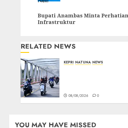
Next
Next
Bupati Anambas Minta Perhatian
post:
Infrastruktur
RELATED NEWS
KEPRI
NATUNA
NEWS
Bendera Merah Putih
Berkibar di Jalanan
Natuna, TNI AU Gelorakan
Semangat Kemerdekaan
08/08/2026
0
YOU MAY HAVE MISSED