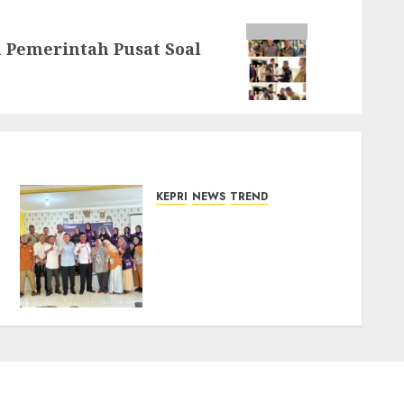
 Pemerintah Pusat Soal
KEPRI
NEWS
TREND
Ombudsman Kepri
Tampung Puluhan
Keluhan Warga Bintan,
Mulai dari Bantuan Sosial,
BBM Solar, Hingga Lampu
Jalan
08/08/2026
0