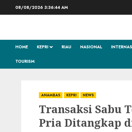
Skip
08/08/2026
3:36:45 AM
to
content
HOME
KEPRI
RIAU
NASIONAL
INTERNA
TOURISM
ANAMBAS
KEPRI
NEWS
Transaksi Sabu 
Pria Ditangkap 