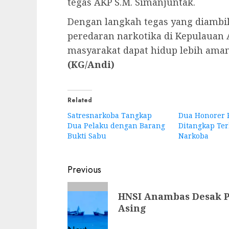
tegas AKP S.M. Simanjuntak.
Dengan langkah tegas yang diambil
peredaran narkotika di Kepulauan 
masyarakat dapat hidup lebih aman
(KG/Andi)
Related
Satresnarkoba Tangkap
Dua Honorer 
Dua Pelaku dengan Barang
Ditangkap Ter
Bukti Sabu
Narkoba
Post
Previous
navigation
Previous
HNSI Anambas Desak P
post:
Asing