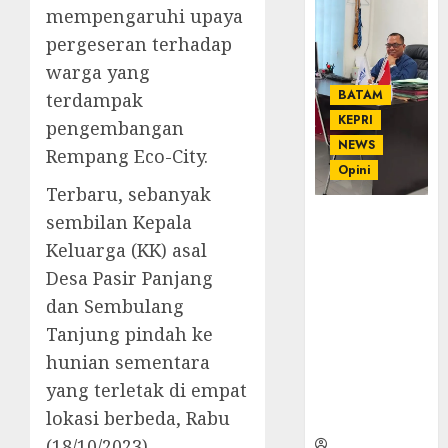
mempengaruhi upaya
pergeseran terhadap
warga yang
BATAM
terdampak
KEPRI
pengembangan
NEWS
Rempang Eco-City.
Opini
Terbaru, sebanyak
sembilan Kepala
Ahmad Fakih
Rambe, SH:
Keluarga (KK) asal
Advokat
Desa Pasir Panjang
Senior
dan Sembulang
dengan
Pengalaman
Tanjung pindah ke
dan
hunian sementara
Integritas di
yang terletak di empat
Dunia
lokasi berbeda, Rabu
Hukum
(18/10/2023).