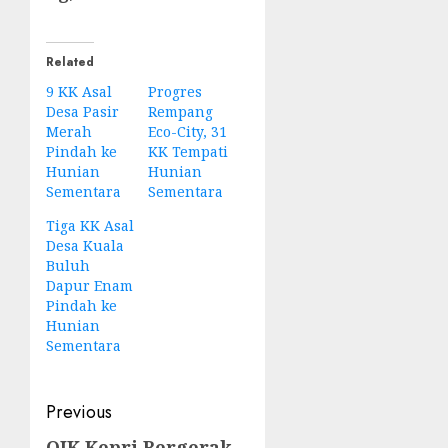
Related
9 KK Asal
Progres
Desa Pasir
Rempang
Merah
Eco-City, 31
Pindah ke
KK Tempati
Hunian
Hunian
Sementara
Sementara
Tiga KK Asal
Desa Kuala
Buluh
Dapur Enam
Pindah ke
Hunian
Sementara
Post
Previous
OJK Kepri Bergerak