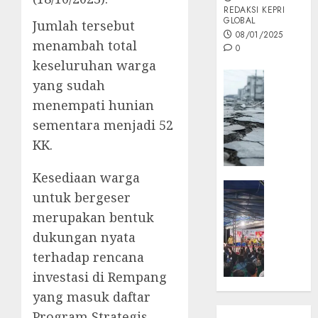
REDAKSI KEPRI
GLOBAL
Jumlah tersebut
08/01/2025
menambah total
0
keseluruhan warga
Opini
yang sudah
MISI
menempati hunian
MAS
sementara menjadi 52
:
Mitigas
KK.
Antisip
Megath
Kesediaan warga
KEPRI
untuk bergeser
NATUNA
05/12/202
merupakan bentuk
NEWS
0
Opini
dukungan nyata
Masyar
terhadap rencana
Sepem
investasi di Rempang
Padati
yang masuk daftar
Kampa
Program Strategis
Pasan