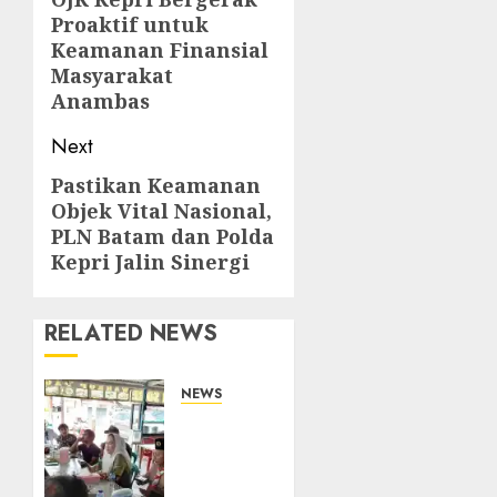
navigation
Previous
Proaktif untuk
post:
Keamanan Finansial
Masyarakat
Anambas
Next
Pastikan Keamanan
Next
Objek Vital Nasional,
post:
PLN Batam dan Polda
Kepri Jalin Sinergi
RELATED NEWS
NEWS
Bangun
Komunikasi
Tanpa
Sekat,