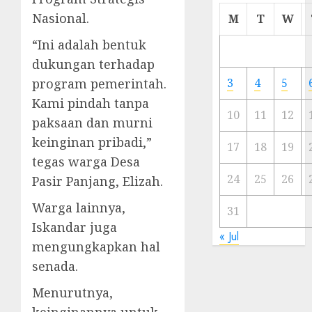
Cermi
Nasional.
M
T
W
Meski
“Ini adalah bentuk
Ada
Artis
dukungan terhadap
Ibu
program pemerintah.
3
4
5
Kota
Kami pindah tanpa
10
11
12
paksaan dan murni
23/11/20
keinginan pribadi,”
0
17
18
19
tegas warga Desa
24
25
26
Pasir Panjang, Elizah.
Warga lainnya,
31
Iskandar juga
« Jul
mengungkapkan hal
senada.
Menurutnya,