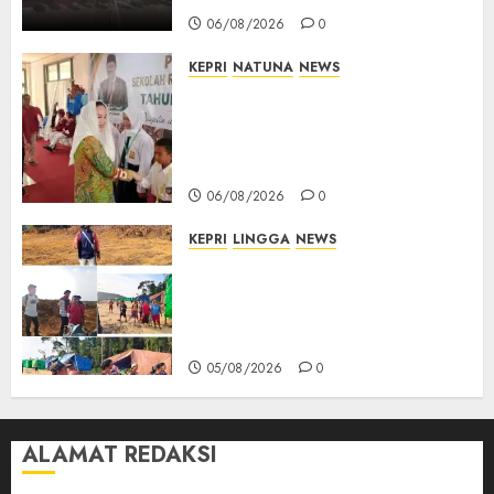
06/08/2026
0
KEPRI
NATUNA
NEWS
Cen Sui Lan Buka MPLS
Sekolah Rakyat Natuna,
Tanamkan Semangat Raih
Masa Depan Gemilang
06/08/2026
0
KEPRI
LINGGA
NEWS
Ribuan Pekerja Lokal PT CSA
Kompak Siap Turun ke RDP,
Tegaskan Perusahaan Jadi
Sumber Penghidupan
05/08/2026
0
ALAMAT REDAKSI