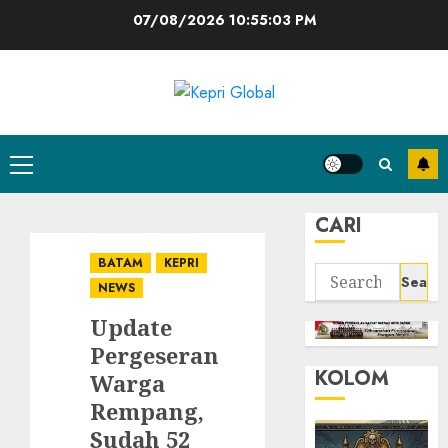
Skip
07/08/2026
10:55:03 PM
to
content
Primary
Menu
CARI
BATAM
KEPRI
Search
NEWS
for:
Update
Pergeseran
KOLOM
Warga
Rempang,
Sudah 52