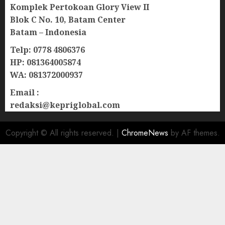
Komplek Pertokoan Glory View II
Blok C No. 10, Batam Center
Batam – Indonesia
Telp: 0778 4806376
HP: 081364005874
WA: 081372000937
Email :
redaksi@kepriglobal.com
Copyright © All rights reserved.
|
ChromeNews
by AF themes.