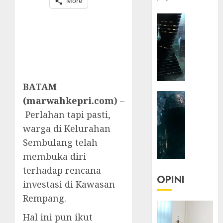
More
HEADLIN
KOLOM
NASIONA
TEKNOLO
KOLO
|
BATAM
Parado
HEADLIN
Utopia
(marwahkepri.com)
–
KOLOM
Perlahan tapi pasti,
TEKNOLO
05/06/20
warga di Kelurahan
KOLO
0
Sembulang telah
|
Senjak
membuka diri
Human
terhadap rencana
OPINI
investasi di Kawasan
23/03/20
Rempang.
0
Hal ini pun ikut