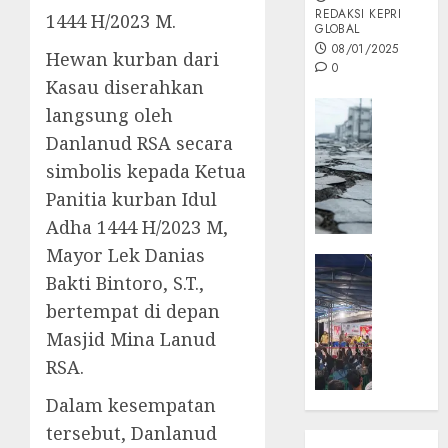
REDAKSI KEPRI
1444 H/2023 M.
GLOBAL
08/01/2025
Hewan kurban dari
0
Kasau diserahkan
Opini
langsung oleh
MISI
Danlanud RSA secara
MAS
simbolis kepada Ketua
:
Panitia kurban Idul
Mitigas
Antisip
Adha 1444 H/2023 M,
Megath
Mayor Lek Danias
KEPRI
Bakti Bintoro, S.T.,
NATUNA
05/12/202
NEWS
bertempat di depan
0
Opini
Masjid Mina Lanud
Masyar
RSA.
Sepem
Padati
Dalam kesempatan
Kampa
tersebut, Danlanud
Pasan