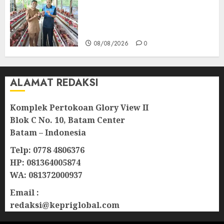
Penuhi Pasar, BUMDes Desa
Keton Berharap Dukungan
Penambahan Ayam Petelur
08/08/2026
0
ALAMAT REDAKSI
Komplek Pertokoan Glory View II
Blok C No. 10, Batam Center
Batam – Indonesia
Telp: 0778 4806376
HP: 081364005874
WA: 081372000937
Email :
redaksi@kepriglobal.com