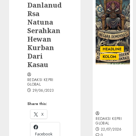
Danlanud
Rsa
Natuna
Serahkan
Hewan
Kurban
HEADLINE
Dari
KOLOM
Kasau
KOLOM |
Semantik
REDAKSI KEPRI
GLOBAL
Kekuasaan
29/06/2023
dalam Kosa
Kata yang
Share this:
Berlutut
X
REDAKSI KEPRI
GLOBAL
22/07/2026
Facebook
0