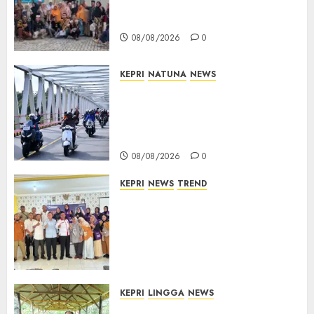
Distrik Merawang Berikan
Bantuan Operasi Gratis
08/08/2026
0
KEPRI
NATUNA
NEWS
Bendera Merah Putih
Berkibar di Jalanan Natuna,
TNI AU Gelorakan Semangat
Kemerdekaan
08/08/2026
0
KEPRI
NEWS
TREND
Ombudsman Kepri Tampung
Puluhan Keluhan Warga
Bintan, Mulai dari Bantuan
Sosial, BBM Solar, Hingga
Lampu Jalan
08/08/2026
0
KEPRI
LINGGA
NEWS
Produksi Belum Mampu