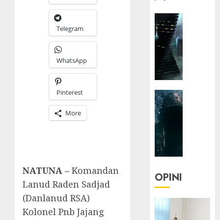
HEADLIN
KOLOM
Telegram
NASIONA
TEKNOLO
WhatsApp
KOLO
|
Parado
Pinterest
HEADLIN
Utopia
KOLOM
More
TEKNOLO
05/06/20
KOLO
0
|
Senjak
Human
NATUNA –
Komandan
OPINI
Lanud Raden Sadjad
23/03/20
(Danlanud RSA)
0
Kolonel Pnb Jajang