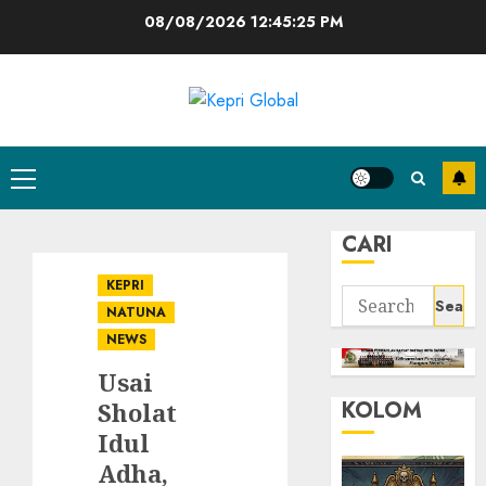
Skip
08/08/2026
12:45:26 PM
to
content
Primary
Menu
CARI
KEPRI
Search
NATUNA
for:
NEWS
Usai
KOLOM
Sholat
Idul
Adha,