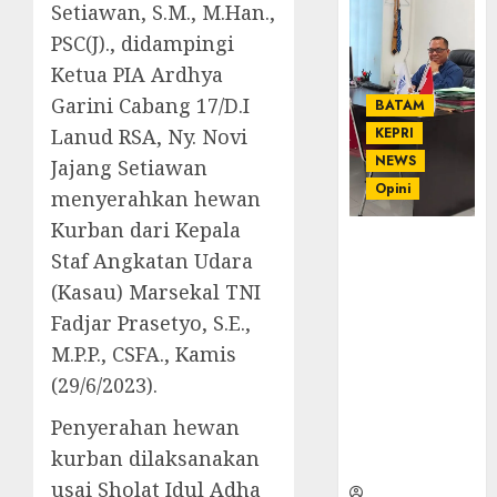
Setiawan, S.M., M.Han.,
PSC(J)., didampingi
Ketua PIA Ardhya
Garini Cabang 17/D.I
BATAM
Lanud RSA, Ny. Novi
KEPRI
NEWS
Jajang Setiawan
Opini
menyerahkan hewan
Kurban dari Kepala
Ahmad Fakih
Staf Angkatan Udara
Rambe, SH:
(Kasau) Marsekal TNI
Advokat
Senior
Fadjar Prasetyo, S.E.,
dengan
M.P.P., CSFA., Kamis
Pengalaman
(29/6/2023).
dan
Integritas di
Penyerahan hewan
Dunia
kurban dilaksanakan
Hukum
usai Sholat Idul Adha