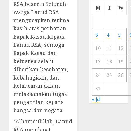
RSA beserta Seluruh
Cermi
M
T
W
warga Lanud RSA
Meski
Ada
mengucapkan terima
Artis
kasih atas perhatian
Ibu
3
4
5
Bapak Kasau kepada
Kota
Lanud RSA, semoga
10
11
12
23/11/20
Bapak Kasau dan
keluarga selalu
0
17
18
19
diberikan kesehatan,
24
25
26
kebahagiaan, dan
kelancaran dalam
31
melaksanakan tugas
« Jul
pengabdian kepada
bangsa dan negara.
“Alhamdulillah, Lanud
RSA mendapat