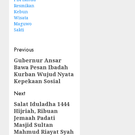
Resmikan
Kebun
Wisata
Maguwo
Sakti
Post
Previous
navigation
Gubernur Ansar
Previous
Bawa Pesan Ibadah
post:
Kurban Wujud Nyata
Kepekaan Sosial
Next
Salat Iduladha 1444
Next
Hijriah, Ribuan
post:
Jemaah Padati
Masjid Sultan
Mahmud Riayat Syah