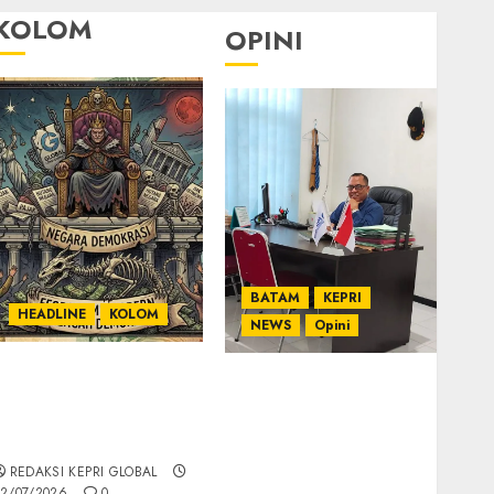
KOLOM
OPINI
BATAM
KEPRI
HEADLINE
KOLOM
NEWS
Opini
KOLOM | Semantik
Ahmad Fakih Rambe,
Kekuasaan dalam
SH: Advokat Senior
Kosa Kata yang
dengan Pengalaman
Berlutut
dan Integritas di
REDAKSI KEPRI GLOBAL
Dunia Hukum
2/07/2026
0