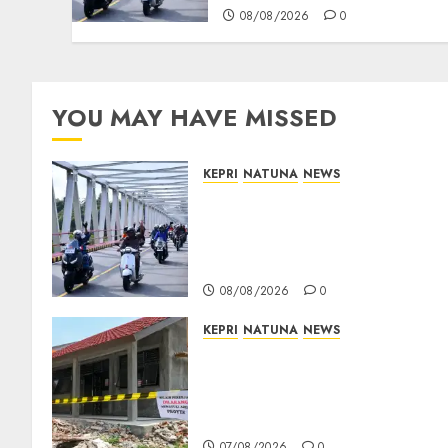
08/08/2026
0
YOU MAY HAVE MISSED
KEPRI
NATUNA
NEWS
Bendera Merah Putih
Berkibar di Jalanan Natuna,
TNI AU Gelorakan Semangat
Kemerdekaan
08/08/2026
0
KEPRI
NATUNA
NEWS
Revitalisasi 107 Sekolah
Dimulai, Pemprov Kepri
Prioritaskan Wilayah 3T dan
Sekolah Rusak
07/08/2026
0