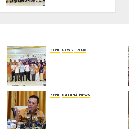
BBM Solar, Hingga Lampu
Jalan
08/08/2026
0
KEPRI
NEWS
TREND
Ombudsman Kepri Tampung
Puluhan Keluhan Warga
Bintan, Mulai dari Bantuan
Sosial, BBM Solar, Hingga
Lampu Jalan
08/08/2026
0
KEPRI
NATUNA
NEWS
Tim Konsultan Kawal
Revitalisasi 107 Sekolah di
Kepri, Pastikan
Pembangunan Berkualitas
dan Tepat Sasaran