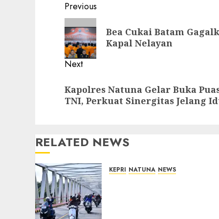
Post
Previous
navigation
Previous
Bea Cukai Batam Gagalk
post:
Kapal Nelayan
Next
Next
Kapolres Natuna Gelar Buka Pua
post:
TNI, Perkuat Sinergitas Jelang Idu
RELATED NEWS
KEPRI
NATUNA
NEWS
Bendera Merah Putih
Berkibar di Jalanan
Natuna, TNI AU Gelorakan
Semangat Kemerdekaan