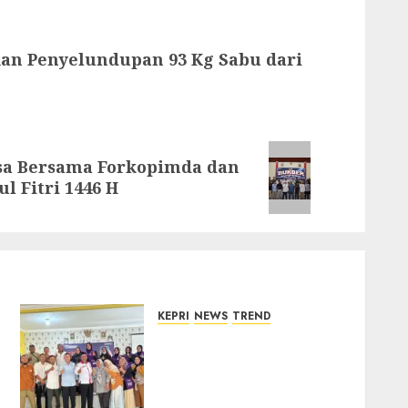
an Penyelundupan 93 Kg Sabu dari
sa Bersama Forkopimda dan
l Fitri 1446 H
KEPRI
NEWS
TREND
Ombudsman Kepri
Tampung Puluhan
Keluhan Warga Bintan,
Mulai dari Bantuan Sosial,