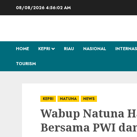
Skip
08/08/2026
4:56:03 AM
to
content
HOME
KEPRI
RIAU
NASIONAL
INTERNA
TOURISM
KEPRI
NATUNA
NEWS
Wabup Natuna Ha
Bersama PWI da