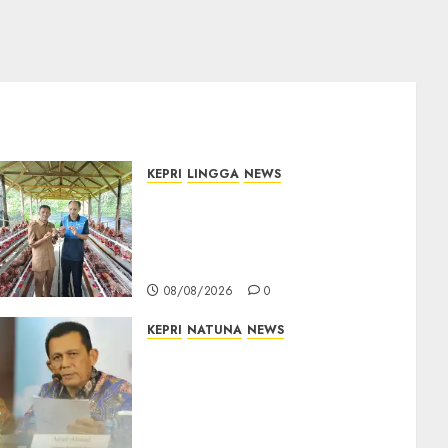
KEPRI
LINGGA
NEWS
Produksi Belum Mampu
Penuhi Pasar, BUMDes Desa
Keton Berharap Dukungan
Penambahan Ayam Petelur
08/08/2026
0
KEPRI
NATUNA
NEWS
Revitalisasi 107 Sekolah di
Kepri Telan Rp97 Miliar,
Pemerintah Prioritaskan
Wilayah 3T untuk Perkuat
Mutu Pendidikan