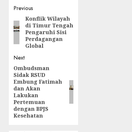
Post
Previous
navigation
Konflik Wilayah
Previous
di Timur Tengah
post:
Pengaruhi Sisi
Perdagangan
Global
Next
Ombudsman
Next
Sidak RSUD
post:
Embung Fatimah
dan Akan
Lakukan
Pertemuan
dengan BPJS
Kesehatan