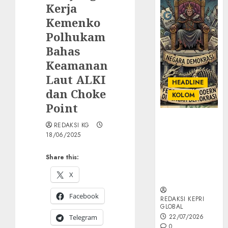
Kerja
Kemenko
Polhukam
Bahas
Keamanan
Laut ALKI
HEADLINE
dan Choke
KOLOM
Point
KOLOM |
REDAKSI KG
Semantik
18/06/2025
Kekuasaan
dalam Kosa
Share this:
Kata yang
X
Berlutut
Facebook
REDAKSI KEPRI
GLOBAL
22/07/2026
Telegram
0