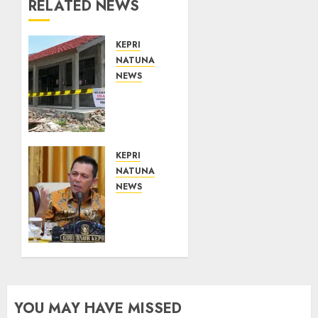
RELATED NEWS
KEPRI
NATUNA
NEWS
Revitalisasi
107
Sekolah
Dimulai,
Pemprov
KEPRI
Kepri
NATUNA
Prioritaskan
NEWS
Wilayah
Tim
3T dan
Konsultan
Sekolah
Kawal
Rusak
Revitalisasi
107
Sekolah
07/08/2026
0
di
YOU MAY HAVE MISSED
Kepri,