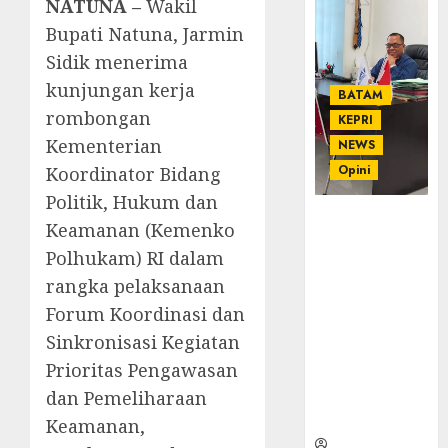
NATUNA –
Wakil
Bupati Natuna, Jarmin
Sidik menerima
kunjungan kerja
BATAM
rombongan
KEPRI
Kementerian
NEWS
Opini
Koordinator Bidang
Politik, Hukum dan
Ahmad Fakih
Keamanan (Kemenko
Rambe, SH:
Polhukam) RI dalam
Advokat
rangka pelaksanaan
Senior
dengan
Forum Koordinasi dan
Pengalaman
Sinkronisasi Kegiatan
dan
Prioritas Pengawasan
Integritas di
dan Pemeliharaan
Dunia
Hukum
Keamanan,