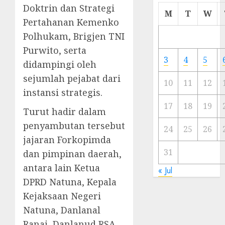
Doktrin dan Strategi
Cermi
M
T
W
Meski
Pertahanan Kemenko
Ada
Polhukam, Brigjen TNI
Artis
Purwito, serta
Ibu
3
4
5
didampingi oleh
Kota
sejumlah pejabat dari
10
11
12
23/11/20
instansi strategis.
0
17
18
19
Turut hadir dalam
penyambutan tersebut
24
25
26
jajaran Forkopimda
31
dan pimpinan daerah,
antara lain Ketua
« Jul
DPRD Natuna, Kepala
Kejaksaan Negeri
Natuna, Danlanal
Ranai, Danlanud RSA,