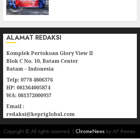
Semangat Kebangsaan di
Natuna
07/08/2026
0
ALAMAT REDAKSI
Komplek Pertokoan Glory View II
Blok C No. 10, Batam Center
Batam – Indonesia
Telp: 0778 4806376
HP: 081364005874
WA: 081372000937
Email :
redaksi@kepriglobal.com
Copyright © All rights reserved.
|
ChromeNews
by AF themes.