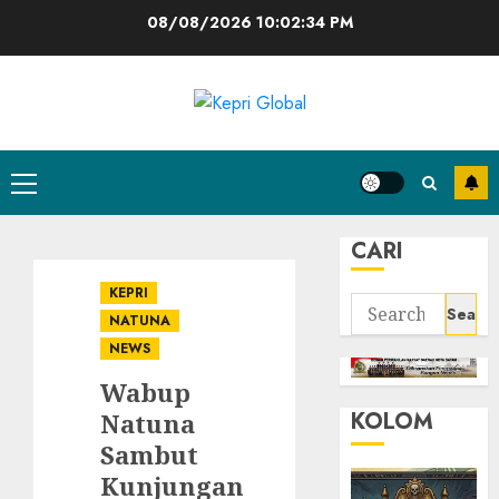
Skip
08/08/2026
10:02:35 PM
to
content
Primary
Menu
CARI
KEPRI
Search
NATUNA
for:
NEWS
Wabup
KOLOM
Natuna
Sambut
Kunjungan