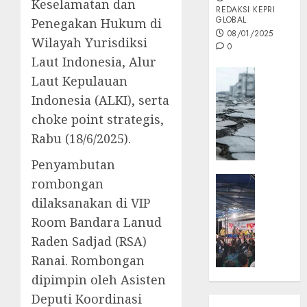
Keselamatan dan
REDAKSI KEPRI
GLOBAL
Penegakan Hukum di
08/01/2025
Wilayah Yurisdiksi
0
Laut Indonesia, Alur
Opini
Laut Kepulauan
MISI
Indonesia (ALKI), serta
MAS
choke point strategis,
:
Rabu (18/6/2025).
Mitigas
Antisip
Penyambutan
Megath
KEPRI
rombongan
NATUNA
05/12/202
dilaksanakan di VIP
NEWS
Room Bandara Lanud
0
Opini
Raden Sadjad (RSA)
Masyar
Ranai. Rombongan
Sepem
Padati
dipimpin oleh Asisten
Kampa
Deputi Koordinasi
Pasan