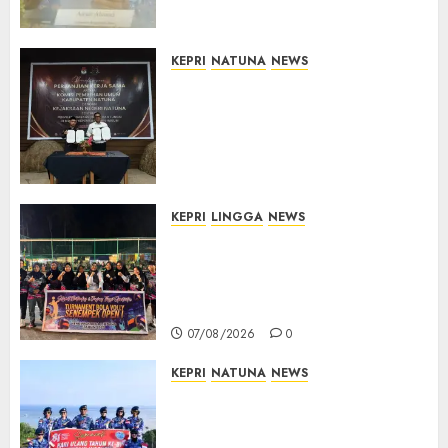
Mutu Pendidikan
07/08/2026
0
KEPRI
NATUNA
NEWS
Kejari Natuna dan KPU Teken
Kerja Sama Lima Tahun,
Perkuat Pendampingan
Hukum Penyelenggaraan
Pemilu
07/08/2026
0
KEPRI
LINGGA
NEWS
Ketua DPRD Lingga Maya Sari
Buka Turnamen Voli
Senempek Open I, Dorong
Lahirnya Atlet Berprestasi
07/08/2026
0
KEPRI
NATUNA
NEWS
Merah Putih Raksasa Berkibar
di Perbatasan, TNI AU dan
Lintas Instansi Perkuat