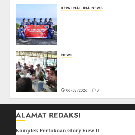
KEPRI
NATUNA
NEWS
Merah Putih Raksasa
Berkibar di Perbatasan, TNI
AU dan Lintas Instansi
Perkuat Semangat
Kebangsaan di Natuna
07/08/2026
0
NEWS
Bangun Komunikasi Tanpa
Sekat, Bupati dan Wakil
Bupati Natuna Ngopi
Bersama Wartawan
06/08/2026
0
ALAMAT REDAKSI
Komplek Pertokoan Glory View II