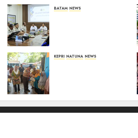
BATAM
NEWS
Deputi Imigrasi dan
Pemasyarakatan Kemenko
Kumham Imipas Kunjungi
Lapas Batam, Bahas
Overstaying dan KUHP Baru
07/08/2026
0
KEPRI
NATUNA
NEWS
Dari Ujung Negeri, Tower
Bersama Group Hadir Bawa
Kepedulian Sosial, Bupati
Cen Sui Lan Dorong CSR
Berkelanjutan di Natuna
06/08/2026
0