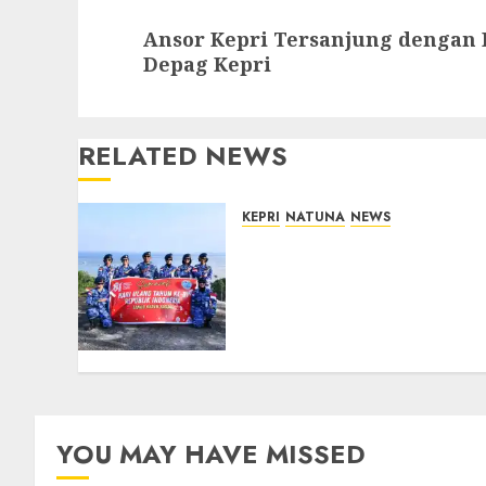
Next
Ansor Kepri Tersanjung dengan 
post:
Depag Kepri
RELATED NEWS
KEPRI
NATUNA
NEWS
Merah Putih Raksasa
Berkibar di Perbatasan,
TNI AU dan Lintas Instansi
Perkuat Semangat
Kebangsaan di Natuna
07/08/2026
0
YOU MAY HAVE MISSED