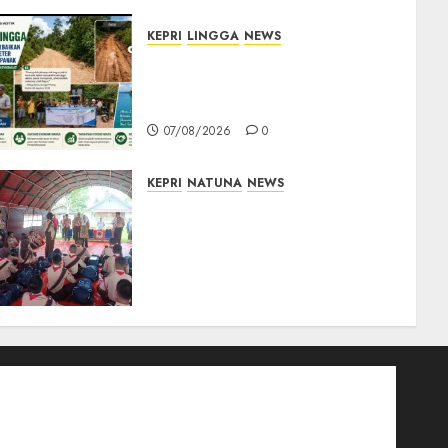
KEPRI
LINGGA
NEWS
CSR PT CSA Berbuah
Manfaat, Jalan Rusak Menuju
Pantai Mempanak Kini Mulus
07/08/2026
0
KEPRI
NATUNA
NEWS
Bupati Natuna Lepas
Kontingen Jamnas XII, Titip
Pesan Jaga Nama Baik
Daerah dan Utamakan
Pendidikan
06/08/2026
0