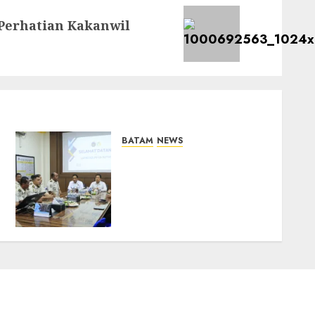
Perhatian Kakanwil
BATAM
NEWS
Deputi Imigrasi dan
Pemasyarakatan Kemenko
Kumham Imipas Kunjungi
Lapas Batam, Bahas
Overstaying dan KUHP
Baru
07/08/2026
0