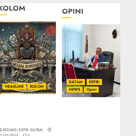
KOLOM
OPINI
BATAM
KEPRI
HEADLINE
KOLOM
NEWS
Opini
KOLOM | Semantik
Ahmad Fakih Rambe,
Kekuasaan dalam
SH: Advokat Senior
Kosa Kata yang
dengan Pengalaman
Berlutut
dan Integritas di
REDAKSI KEPRI GLOBAL
Dunia Hukum
2/07/2026
0