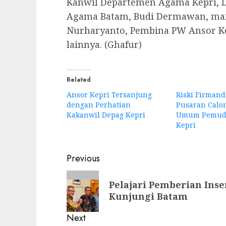
Kanwil Departemen Agama Kepri, D
Agama Batam, Budi Dermawan, man
Nurharyanto, Pembina PW Ansor K
lainnya. (Ghafur)
Related
Ansor Kepri Tersanjung
Riski Firmand
dengan Perhatian
Pusaran Calo
Kakanwil Depag Kepri
Umum Pemud
Kepri
Post
Previous
navigation
Previous
Pelajari Pemberian Ins
post:
Kunjungi Batam
Next