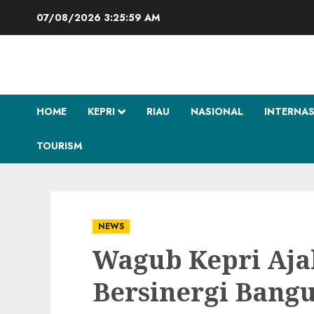
Skip
07/08/2026
3:25:59 AM
to
content
HOME
KEPRI
RIAU
NASIONAL
INTERNA
TOURISM
NEWS
Wagub Kepri Aja
Bersinergi Bang