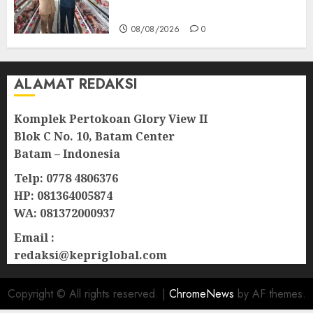
Penambahan Ayam Petelur
08/08/2026
0
ALAMAT REDAKSI
Komplek Pertokoan Glory View II
Blok C No. 10, Batam Center
Batam – Indonesia
Telp: 0778 4806376
HP: 081364005874
WA: 081372000937
Email :
redaksi@kepriglobal.com
Copyright © All rights reserved.
|
ChromeNews
by AF themes.