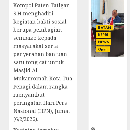
Kompol Paten Tatigan
S.H menghadiri
kegiatan bakti sosial
BATAM
berupa pembagian
KEPRI
sembako kepada
NEWS
masyarakat serta
Opini
penyerahan bantuan
satu tong cat untuk
Ahmad Fakih
Masjid Al-
Rambe, SH:
Advokat
Mukarromah Kota Tua
Senior
Penagi dalam rangka
dengan
menyambut
Pengalaman
peringatan Hari Pers
dan
Integritas di
Nasional (HPN), Jumat
Dunia
(6/2/2026).
Hukum
Kegiatan tersebut