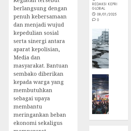
REDAKSI KEPRI
berlangsung dengan
GLOBAL
08/01/2025
penuh kebersamaan
0
dan menjadi wujud
Opini
kepedulian sosial
MISI
serta sinergi antara
MAS
aparat kepolisian,
:
Media dan
Mitigas
masyarakat. Bantuan
Antisip
Megath
sembako diberikan
KEPRI
kepada warga yang
NATUNA
05/12/202
membutuhkan
NEWS
0
Opini
sebagai upaya
Masyar
membantu
Sepem
meringankan beban
Padati
ekonomi sekaligus
Kampa
Pasan
mempererat