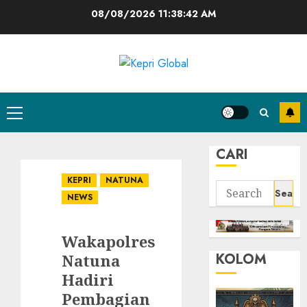
Skip
08/08/2026
11:38:43 AM
to
content
Primary
Menu
CARI
KEPRI
NATUNA
Search
NEWS
for:
Wakapolres
KOLOM
Natuna
Hadiri
Pembagian