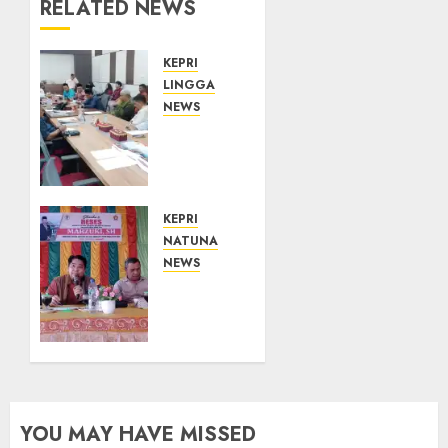
RELATED NEWS
KEPRI
LINGGA
NEWS
Polemik
Lahan
PT
CSA,
Kades
KEPRI
Limbung
NATUNA
Tegas:
NEWS
Tak
Reses
Akan
DPRD
Teken
Kepri
Surat
di
Tanah
Natuna
Tanpa
Buka
Bukti
Ruang
YOU MAY HAVE MISSED
Sah
Aspirasi,