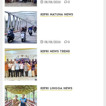
08/08/2026
0
KEPRI
NATUNA
NEWS
Bendera Merah Putih
Berkibar di Jalanan Natuna,
TNI AU Gelorakan Semangat
Kemerdekaan
08/08/2026
0
KEPRI
NEWS
TREND
Ombudsman Kepri Tampung
Puluhan Keluhan Warga
Bintan, Mulai dari Bantuan
Sosial, BBM Solar, Hingga
Lampu Jalan
08/08/2026
0
KEPRI
LINGGA
NEWS
Produksi Belum Mampu
Penuhi Pasar, BUMDes Desa
Keton Berharap Dukungan