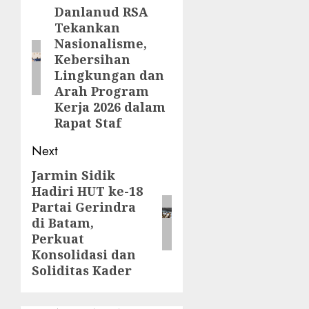
navigation
Danlanud RSA
Previous
Tekankan
post:
Nasionalisme,
Kebersihan
Lingkungan dan
Arah Program
Kerja 2026 dalam
Rapat Staf
Next
Jarmin Sidik
Next
Hadiri HUT ke-18
post:
Partai Gerindra
di Batam,
Perkuat
Konsolidasi dan
Soliditas Kader