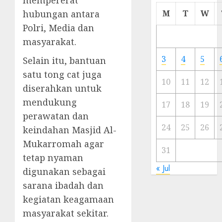
Cermi
hubungan antara
M
T
W
Meski
Polri, Media dan
Ada
masyarakat.
Artis
Ibu
3
4
5
Selain itu, bantuan
Kota
satu tong cat juga
10
11
12
diserahkan untuk
23/11/20
mendukung
0
17
18
19
perawatan dan
24
25
26
keindahan Masjid Al-
Mukarromah agar
31
tetap nyaman
« Jul
digunakan sebagai
sarana ibadah dan
kegiatan keagamaan
masyarakat sekitar.