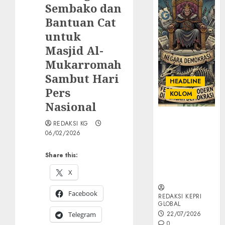
Sembako dan
Bantuan Cat
untuk
Masjid Al-
Mukarromah
Sambut Hari
HEADLINE
Pers
KOLOM
Nasional
KOLOM |
REDAKSI KG
Semantik
06/02/2026
Kekuasaan
dalam Kosa
Share this:
Kata yang
X
Berlutut
Facebook
REDAKSI KEPRI
GLOBAL
22/07/2026
Telegram
0