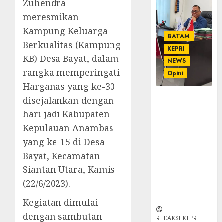
Zuhendra
meresmikan
Kampung Keluarga
BATAM
Berkualitas (Kampung
KEPRI
KB) Desa Bayat, dalam
NEWS
rangka memperingati
Opini
Harganas yang ke-30
Ahmad Fakih
disejalankan dengan
Rambe, SH:
hari jadi Kabupaten
Advokat
Kepulauan Anambas
Senior
yang ke-15 di Desa
dengan
Pengalaman
Bayat, Kecamatan
dan
Siantan Utara, Kamis
Integritas di
(22/6/2023).
Dunia
Hukum
Kegiatan dimulai
dengan sambutan
REDAKSI KEPRI