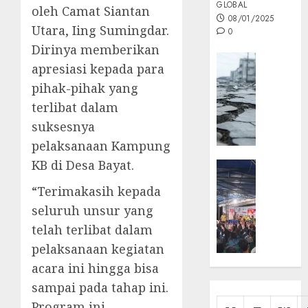
GLOBAL
oleh Camat Siantan
08/01/2025
Utara, Iing Sumingdar.
0
Dirinya memberikan
Opini
apresiasi kepada para
MISI
pihak-pihak yang
MAS
terlibat dalam
:
Mitigas
suksesnya
Antisip
pelaksanaan Kampung
Megath
KB di Desa Bayat.
KEPRI
NATUNA
05/12/202
“Terimakasih kepada
NEWS
0
seluruh unsur yang
Opini
telah terlibat dalam
Masyar
Sepem
pelaksanaan kegiatan
Padati
acara ini hingga bisa
Kampa
sampai pada tahap ini.
Pasan
Program ini
Cermi