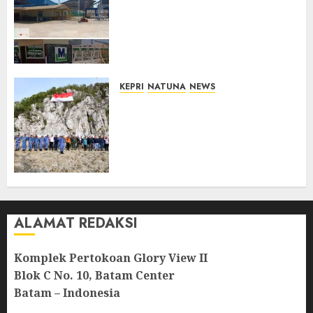
Merah Keluhkan Pembuangan
Lumpur ke Laut Hasil
Dredging di Perairan
McDermott
10/08/2026
0
KEPRI
NATUNA
NEWS
Kibarkan Merah Putih di
Pulau Sahi, TNI AU dan
Masyarakat Natuna Kobarkan
Semangat Kemerdekaan di
Wilayah Perbatasan
10/08/2026
0
ALAMAT REDAKSI
Komplek Pertokoan Glory View II
Blok C No. 10, Batam Center
Batam – Indonesia