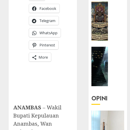
HEADLIN
Facebook
KOLOM
KOLO
Telegram
|
Semant
WhatsApp
Kekuas
dalam
Pinterest
HEADLIN
Kosa
KOLOM
Kata
More
NASIONA
yang
TEKNOLO
Berlut
KOLO
|
22/07/20
Parado
0
Utopia
OPINI
ANAMBAS
– Wakil
05/06/20
Bupati Kepulauan
0
Anambas, Wan