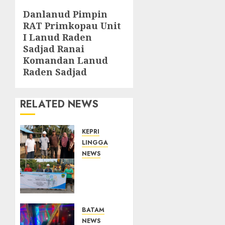
Danlanud Pimpin
Next
RAT Primkopau Unit
post:
I Lanud Raden
Sadjad Ranai
Komandan Lanud
Raden Sadjad
RELATED NEWS
KEPRI
LINGGA
NEWS
PT CSA
Perkuat
Komitmen
CSR,
Jembatan
BATAM
Desa
NEWS