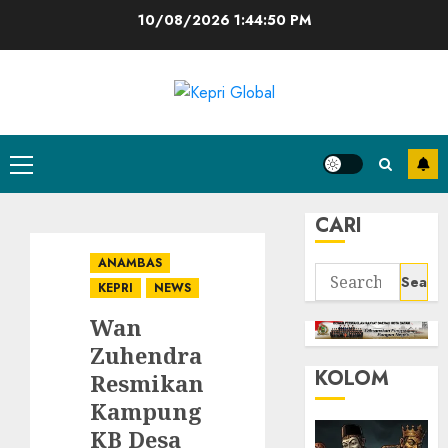
Skip
10/08/2026
1:44:51 PM
to
content
Primary
Menu
CARI
ANAMBAS
Search
KEPRI
NEWS
for:
Wan
Zuhendra
KOLOM
Resmikan
Kampung
KB Desa