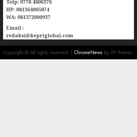
Telp: 0778 4806376
HP: 081364005874
WA: 081372000937
Email :
redaksi@kepriglobal.com
Copyright © All rights reserved.
|
ChromeNews
by AF themes.