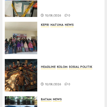
Diamankan dan Brankas
Diduga Isi Ekstasi Disita
10/08/2026
0
KEPRI
NATUNA
NEWS
Reses di Ranai Darat, Marzuki
Serap Aspirasi Warga dan
Dorong Pembangunan
Berbasis Kebutuhan
Masyarakat
10/08/2026
0
HEADLINE
KOLOM
SOSIAL POLITIK
KOLOM | Anatomi Pemerasan
Bernama Pajak
10/08/2026
0
BATAM
NEWS
Nelayan Tradisional Batu