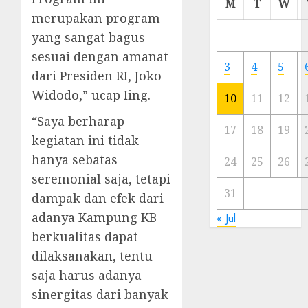
M
T
W
Meski
merupakan program
Ada
yang sangat bagus
Artis
sesuai dengan amanat
Ibu
3
4
5
Kota
dari Presiden RI, Joko
Widodo,” ucap Iing.
10
11
12
23/11/20
“Saya berharap
0
17
18
19
kegiatan ini tidak
hanya sebatas
24
25
26
seremonial saja, tetapi
31
dampak dan efek dari
adanya Kampung KB
« Jul
berkualitas dapat
dilaksanakan, tentu
saja harus adanya
sinergitas dari banyak