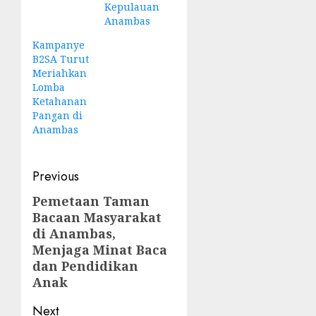
Kepulauan
Anambas
Kampanye
B2SA Turut
Meriahkan
Lomba
Ketahanan
Pangan di
Anambas
Post
Previous
navigation
Pemetaan Taman
Previous
Bacaan Masyarakat
post:
di Anambas,
Menjaga Minat Baca
dan Pendidikan
Anak
Next