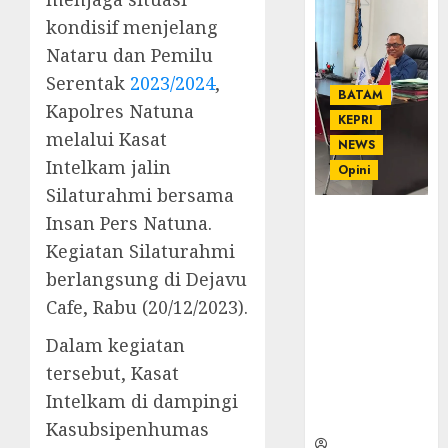
kondisif menjelang
Nataru dan Pemilu
Serentak
2023/2024
,
BATAM
Kapolres Natuna
KEPRI
melalui Kasat
NEWS
Intelkam jalin
Opini
Silaturahmi bersama
Ahmad Fakih
Insan Pers Natuna.
Rambe, SH:
Kegiatan Silaturahmi
Advokat
berlangsung di Dejavu
Senior
Cafe, Rabu (20/12/2023).
dengan
Pengalaman
Dalam kegiatan
dan
tersebut, Kasat
Integritas di
Dunia
Intelkam di dampingi
Hukum
Kasubsipenhumas