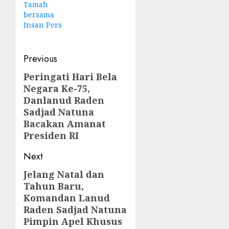
Tamah
bersama
Insan Pers
Post
Previous
navigation
Peringati Hari Bela
Previous
Negara Ke-75,
post:
Danlanud Raden
Sadjad Natuna
Bacakan Amanat
Presiden RI
Next
Jelang Natal dan
Next
Tahun Baru,
post:
Komandan Lanud
Raden Sadjad Natuna
Pimpin Apel Khusus