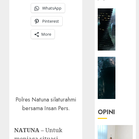
WhatsApp
HEADLIN
KOLOM
Pinterest
NASIONA
TEKNOLO
More
KOLO
|
Parado
HEADLIN
Utopia
KOLOM
TEKNOLO
05/06/20
KOLO
0
|
Senjak
Polres Natuna silaturahmi
Human
bersama Insan Pers.
OPINI
23/03/20
0
NATUNA –
Untuk
menjaga situasi