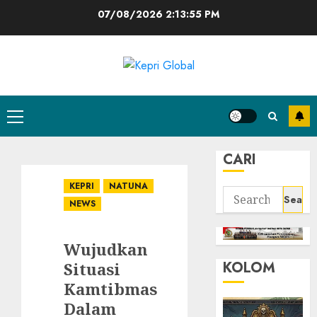
Skip
07/08/2026
2:13:56 PM
to
content
Primary
Menu
CARI
KEPRI
NATUNA
Search
NEWS
for:
Wujudkan
KOLOM
Situasi
Kamtibmas
Dalam