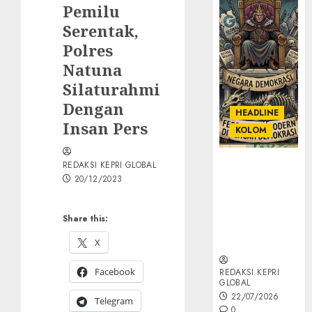
Pemilu
Serentak,
Polres
Natuna
Silaturahmi
Dengan
HEADLINE
Insan Pers
KOLOM
KOLOM |
REDAKSI KEPRI GLOBAL
20/12/2023
Semantik
Kekuasaan
dalam Kosa
Share this:
Kata yang
Berlutut
X
Facebook
REDAKSI KEPRI
GLOBAL
22/07/2026
Telegram
0