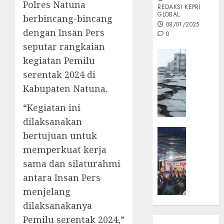
Polres Natuna
REDAKSI KEPRI
GLOBAL
berbincang-bincang
08/01/2025
dengan Insan Pers
0
seputar rangkaian
Opini
kegiatan Pemilu
MISI
serentak 2024 di
MAS
Kabupaten Natuna.
:
Mitigas
“Kegiatan ini
Antisip
dilaksanakan
Megath
KEPRI
bertujuan untuk
NATUNA
05/12/202
memperkuat kerja
NEWS
sama dan silaturahmi
0
Opini
antara Insan Pers
Masyar
Sepem
menjelang
Padati
dilaksanakanya
Kampa
Pemilu serentak 2024,”
Pasan