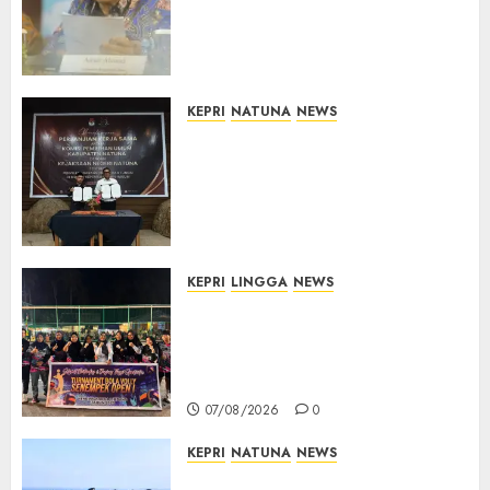
Pemerintah Prioritaskan
Wilayah 3T untuk Perkuat
Mutu Pendidikan
07/08/2026
0
KEPRI
NATUNA
NEWS
Kejari Natuna dan KPU Teken
Kerja Sama Lima Tahun,
Perkuat Pendampingan
Hukum Penyelenggaraan
Pemilu
07/08/2026
0
KEPRI
LINGGA
NEWS
Ketua DPRD Lingga Maya Sari
Buka Turnamen Voli
Senempek Open I, Dorong
Lahirnya Atlet Berprestasi
07/08/2026
0
KEPRI
NATUNA
NEWS
Merah Putih Raksasa Berkibar