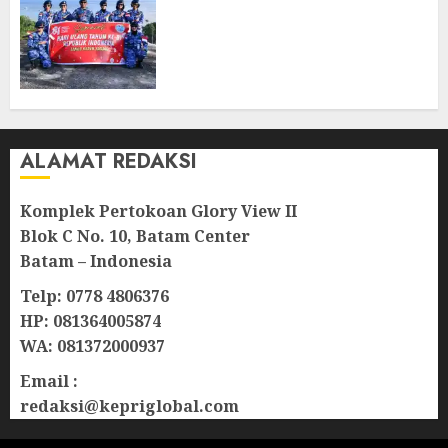
di Perbatasan, TNI AU dan
Lintas Instansi Perkuat
Semangat Kebangsaan di
Natuna
07/08/2026
0
ALAMAT REDAKSI
Komplek Pertokoan Glory View II
Blok C No. 10, Batam Center
Batam – Indonesia
Telp: 0778 4806376
HP: 081364005874
WA: 081372000937
Email :
redaksi@kepriglobal.com