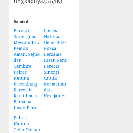
ungkapnya.(KG/IK)
Related
Pererat
Polres
Siniergitas
Natuna
Mewujudkan
Gelar Buka
Pemilu
Puasa
Aman, Sejuk
Bersama
dan
Insan Pers,
Gembira,
Pererat
Polres
Sinergi
Natuna
untuk
Basembang
Keamanan
Bercerita
dan
Kamtibmas
Kesejahteraan
Bersama
Insan Pers
Polres
Natuna
Gelar Ramah