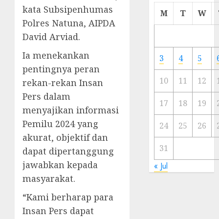
kata Subsipenhumas
Cermi
M
T
W
Meski
Polres Natuna, AIPDA
Ada
David Arviad.
Artis
Ibu
Ia menekankan
3
4
5
Kota
pentingnya peran
10
11
12
rekan-rekan Insan
23/11/20
Pers dalam
0
17
18
19
menyajikan informasi
Pemilu 2024 yang
24
25
26
akurat, objektif dan
31
dapat dipertanggung
jawabkan kepada
« Jul
masyarakat.
“Kami berharap para
Insan Pers dapat