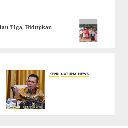
lau Tiga, Hidupkan
KEPRI
NATUNA
NEWS
Tim Konsultan Kawal
Revitalisasi 107 Sekolah di
Kepri, Pastikan
Pembangunan Berkualitas
dan Tepat Sasaran
07/08/2026
0