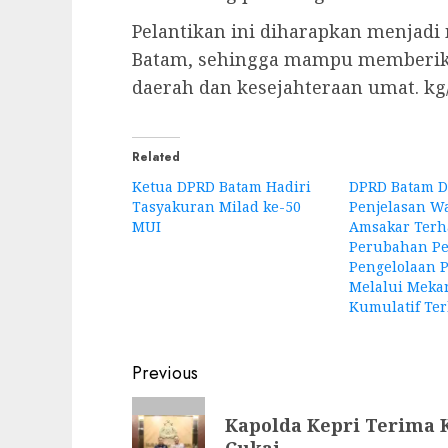
Pelantikan ini diharapkan menjad
Batam, sehingga mampu memberika
daerah dan kesejahteraan umat. k
Related
Ketua DPRD Batam Hadiri
DPRD Batam 
Tasyakuran Milad ke-50
Penjelasan Wa
MUI
Amsakar Terh
Perubahan Pe
Pengelolaan 
Melalui Meka
Kumulatif Te
Post
Previous
navigation
Previous
Kapolda Kepri Terima 
post: