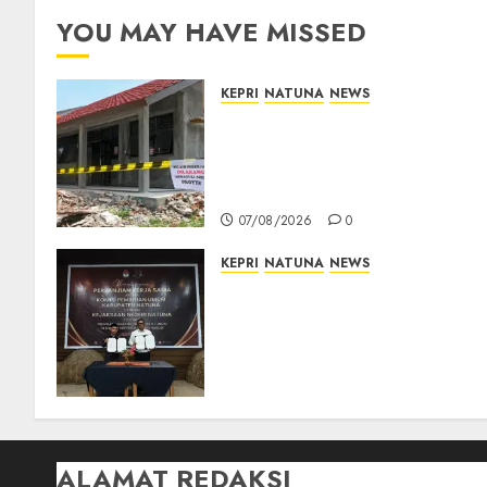
YOU MAY HAVE MISSED
KEPRI
NATUNA
NEWS
Revitalisasi 107 Sekolah
Dimulai, Pemprov Kepri
Prioritaskan Wilayah 3T dan
Sekolah Rusak
07/08/2026
0
KEPRI
NATUNA
NEWS
Kejari Natuna dan KPU Teke
Kerja Sama Lima Tahun,
Perkuat Pendampingan
Hukum Penyelenggaraan
Pemilu
07/08/2026
0
ALAMAT REDAKSI