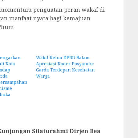
i momentum penguatan peran wakaf di
n manfaat nyata bagi kemajuan
g/hum
Dengarkan
Wakil Ketua DPRD Batam
li Kota
Apresiasi Kader Posyandu:
adap
Garda Terdepan Kesehatan
rda
Warga
Persampahan
nisme
rbuka
Kunjungan Silaturahmi Dirjen Bea