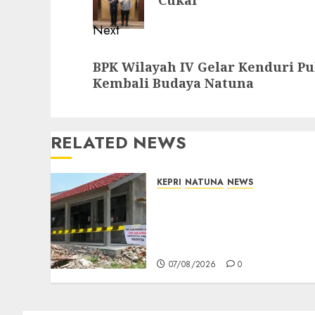
Cukai
Next
Next
BPK Wilayah IV Gelar Kenduri Pu
post:
Kembali Budaya Natuna
RELATED NEWS
KEPRI
NATUNA
NEWS
Revitalisasi 107 Sekolah
Dimulai, Pemprov Kepri
Prioritaskan Wilayah 3T
dan Sekolah Rusak
07/08/2026
0