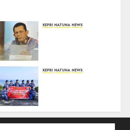
KEPRI
NATUNA
NEWS
Revitalisasi 107 Sekolah di
Kepri Telan Rp97 Miliar,
Pemerintah Prioritaskan
Wilayah 3T untuk Perkuat
Mutu Pendidikan
07/08/2026
0
KEPRI
NATUNA
NEWS
Merah Putih Raksasa
Berkibar di Perbatasan, TNI
AU dan Lintas Instansi
Perkuat Semangat
Kebangsaan di Natuna
07/08/2026
0