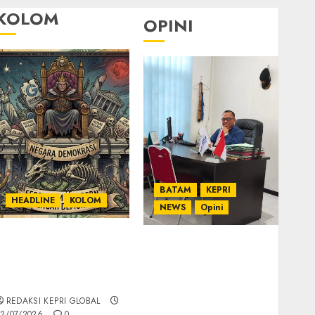
KOLOM
OPINI
BATAM
KEPRI
HEADLINE
KOLOM
NEWS
Opini
KOLOM | Semantik
Ahmad Fakih Rambe,
Kekuasaan dalam
SH: Advokat Senior
Kosa Kata yang
dengan Pengalaman
Berlutut
dan Integritas di
REDAKSI KEPRI GLOBAL
Dunia Hukum
2/07/2026
0