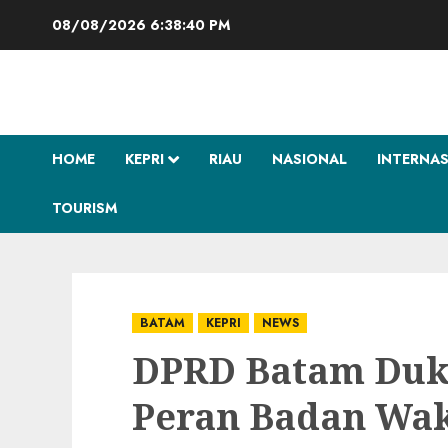
Skip
08/08/2026
6:38:41 PM
to
content
HOME
KEPRI
RIAU
NASIONAL
INTERNA
TOURISM
BATAM
KEPRI
NEWS
DPRD Batam Duk
Peran Badan Wak