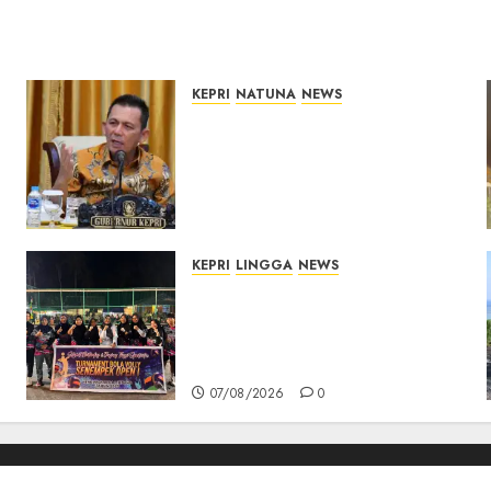
KEPRI
NATUNA
NEWS
Tim Konsultan Kawal
Revitalisasi 107 Sekolah di
Kepri, Pastikan
Pembangunan Berkualitas
dan Tepat Sasaran
07/08/2026
0
KEPRI
LINGGA
NEWS
n
Ketua DPRD Lingga Maya
Sari Buka Turnamen Voli
Senempek Open I, Dorong
Lahirnya Atlet Berprestasi
07/08/2026
0