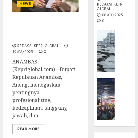
NEWS
REDAKSI KEPRI
GLOBAL
08/01/2025
0
Aneng Tegaskan ASN
Anambas Wajib
Opini
Profesional dan Tulus
MISI
REDAKSI KEPRI GLOBAL
MAS
19/05/2025
0
:
ANAMBAS
Mitigas
Antisip
(Kepriglobal.com) – Bupati
Megath
Kepulauan Anambas,
KEPRI
Aneng, menegaskan
NATUNA
05/12/202
pentingnya
NEWS
profesionalisme,
0
Opini
kedisiplinan, tanggung
Masyar
jawab, dan...
Sepem
Padati
READ MORE
Kampa
Pasan