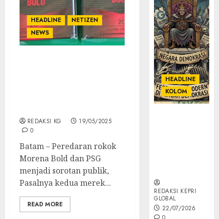
HEADLINE
NETIZEN
NEWS
Kemunculan Morena
Bold dan PSG Kretek
HEADLINE
Menambah Jumlah
KOLOM
Peredaran Rokok ilegal
di Batam
KOLOM |
REDAKSI KG
19/05/2025
Semantik
0
Kekuasaan
Batam – Peredaran rokok
dalam Kosa
Morena Bold dan PSG
Kata yang
Berlutut
menjadi sorotan publik,
Pasalnya kedua merek...
REDAKSI KEPRI
GLOBAL
READ MORE
22/07/2026
0