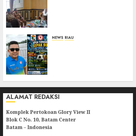
Kafilah MTQ Sejak Dini,
Bupati: Target Bukan Sekadar
Empat Besar, Tapi Jadi yang
Terbaik
04/08/2026
0
NEWS
RIAU
Sambut HUT RI ke-81, Pemuda
dan Pemerintahan Teluk
Meranti Gelar Open
Turnamen Sepak Bola Pemuda
Cup 2026
04/08/2026
0
ALAMAT REDAKSI
Komplek Pertokoan Glory View II
Blok C No. 10, Batam Center
Batam – Indonesia