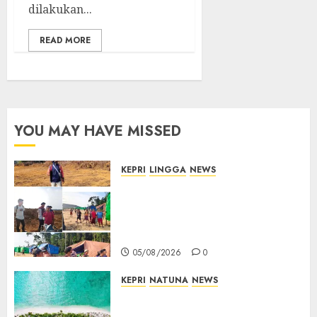
dilakukan...
READ MORE
YOU MAY HAVE MISSED
KEPRI
LINGGA
NEWS
Ribuan Pekerja Lokal PT CSA
Kompak Siap Turun ke RDP,
Tegaskan Perusahaan Jadi
Sumber Penghidupan
05/08/2026
0
KEPRI
NATUNA
NEWS
Negara Hadir di Perbatasan,
Pembangunan Tanggul Pulau