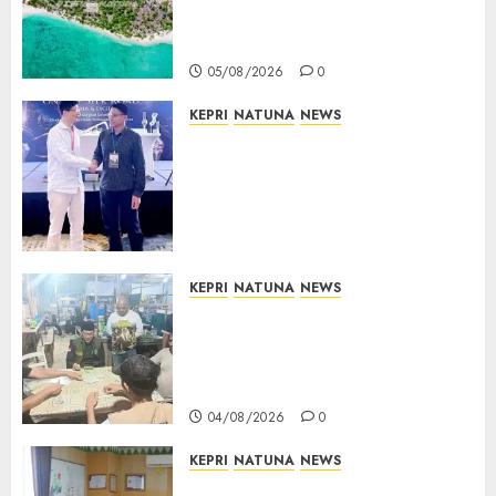
Kepala Bawa Harapan Baru
bagi Warga
05/08/2026
0
KEPRI
NATUNA
NEWS
Dokter TNI AU dari Natuna
Tampil di Forum
Internasional, Bawa Gagasan
Pengembangan Bedah
Ortopedi Asia Tenggara
05/08/2026
0
KEPRI
NATUNA
NEWS
Raja Mustakim dan Domino
Natuna, Saat Permainan
Tradisional Menjadi Perekat
Persaudaraan Warga
04/08/2026
0
KEPRI
NATUNA
NEWS
Natuna Pacu Pembinaan