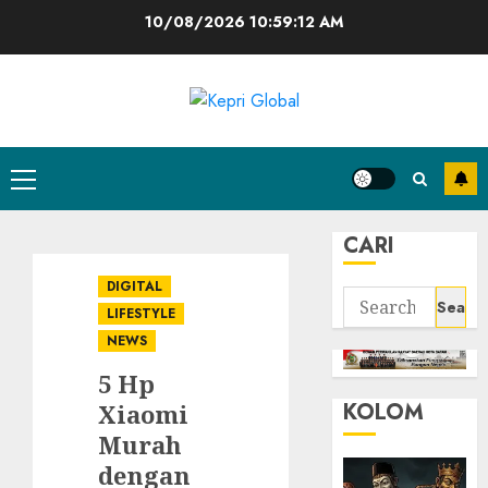
Skip
10/08/2026
10:59:13 AM
to
content
Primary
Menu
CARI
DIGITAL
Search
LIFESTYLE
for:
NEWS
5 Hp
KOLOM
Xiaomi
Murah
dengan