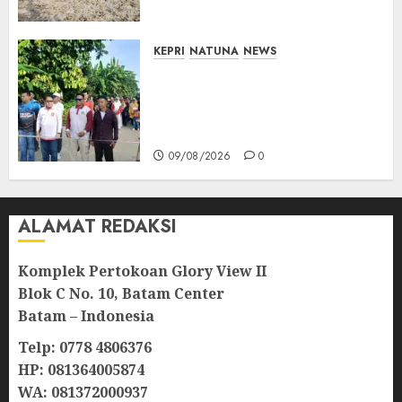
Wilayah Perbatasan
10/08/2026
0
KEPRI
NATUNA
NEWS
Semarak HUT ke-19 Desa
Selading, Marzuki Ajak
Warga Rawat Kebersamaan
dan Kepedulian
09/08/2026
0
ALAMAT REDAKSI
Komplek Pertokoan Glory View II
Blok C No. 10, Batam Center
Batam – Indonesia
Telp: 0778 4806376
HP: 081364005874
WA: 081372000937