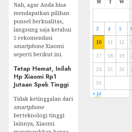
M
T
W
Nah, agar Anda bisa
Meski
Ada
mendapatkan pilihan
Artis
ponsel berkualitas,
Ibu
3
4
5
langsung saja ketahui
Kota
5 rekomendasi
10
11
12
smartphone
Xiaomi
23/11/20
seperti berikut ini.
0
17
18
19
Tetap Hemat, Inilah
24
25
26
Hp Xiaomi Rp1
31
Jutaan Spek Tinggi
« Jul
Tidak ketinggalan dari
smartphone
berteknologi tinggi
lainnya, Xiaomi
menyuguhkan harga