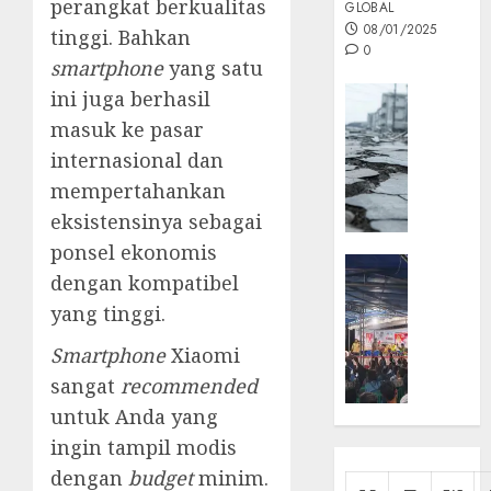
perangkat berkualitas
GLOBAL
08/01/2025
tinggi. Bahkan
0
smartphone
yang satu
Opini
ini juga berhasil
MISI
masuk ke pasar
MAS
internasional dan
:
mempertahankan
Mitigas
eksistensinya sebagai
Antisip
Megath
ponsel ekonomis
KEPRI
dengan kompatibel
NATUNA
05/12/202
yang tinggi.
NEWS
0
Opini
Smartphone
Xiaomi
Masyar
sangat
recommended
Sepem
untuk Anda yang
Padati
Kampa
ingin tampil modis
Pasan
dengan
budget
minim.
Cermi