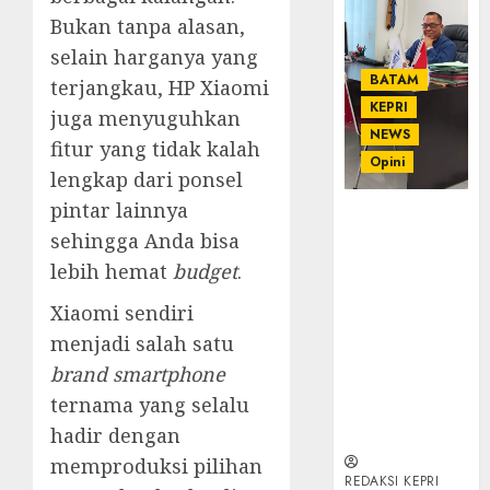
Bukan tanpa alasan,
selain harganya yang
BATAM
terjangkau, HP Xiaomi
KEPRI
juga menyuguhkan
NEWS
fitur yang tidak kalah
Opini
lengkap dari ponsel
pintar lainnya
Ahmad Fakih
sehingga Anda bisa
Rambe, SH:
Advokat
lebih hemat
budget
.
Senior
Xiaomi sendiri
dengan
Pengalaman
menjadi salah satu
dan
brand smartphone
Integritas di
ternama yang selalu
Dunia
hadir dengan
Hukum
memproduksi pilihan
REDAKSI KEPRI