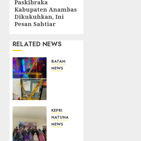
Paskibraka
Next
Kabupaten Anambas
post:
Dikukuhkan, Ini
Pesan Sahtiar
RELATED NEWS
BATAM
NEWS
Bareskrim
Polri
Gerebek
HH
Club
Planet
KEPRI
Batam,
NATUNA
53
NEWS
Orang
Reses
Diamankan
di