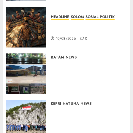
10/08/2026
0
HEADLINE
KOLOM
SOSIAL POLITIK
KOLOM | Anatomi Pemerasan
Bernama Pajak
10/08/2026
0
BATAM
NEWS
Nelayan Tradisional Batu
Merah Keluhkan Pembuangan
Lumpur ke Laut Hasil
Dredging di Perairan
McDermott
10/08/2026
0
KEPRI
NATUNA
NEWS
Kibarkan Merah Putih di
Pulau Sahi, TNI AU dan
Masyarakat Natuna Kobarkan
Semangat Kemerdekaan di