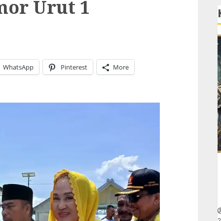
mor Urut 1
WhatsApp
Pinterest
More
2