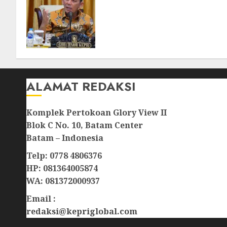
Revitalisasi 107 Sekolah di
Kepri, Pastikan
Pembangunan Berkualitas
dan Tepat Sasaran
07/08/2026
0
ALAMAT REDAKSI
Komplek Pertokoan Glory View II
Blok C No. 10, Batam Center
Batam – Indonesia
Telp: 0778 4806376
HP: 081364005874
WA: 081372000937
Email :
redaksi@kepriglobal.com