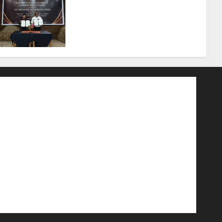
Kerja Sama Lima Tahun,
Perkuat Pendampingan
Hukum Penyelenggaraan
Pemilu
07/08/2026
0