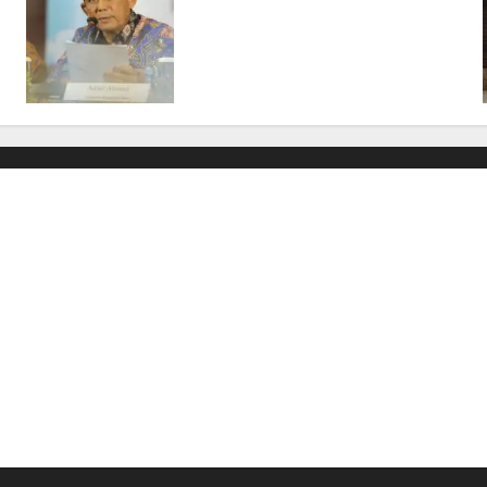
Kepri Telan Rp97 Miliar,
Pemerintah Prioritaskan
Wilayah 3T untuk Perkuat
Mutu Pendidikan
07/08/2026
0