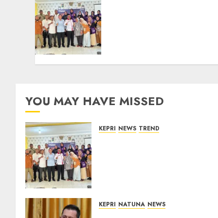
Ombudsman Kepri
Tampung Puluhan
Keluhan Warga Bintan,
Mulai dari Bantuan Sosial,
BBM Solar, Hingga Lampu
Jalan
08/08/2026
0
YOU MAY HAVE MISSED
KEPRI
NEWS
TREND
Ombudsman Kepri Tampung
Puluhan Keluhan Warga
Bintan, Mulai dari Bantuan
Sosial, BBM Solar, Hingga
Lampu Jalan
08/08/2026
0
KEPRI
NATUNA
NEWS
Tim Konsultan Kawal