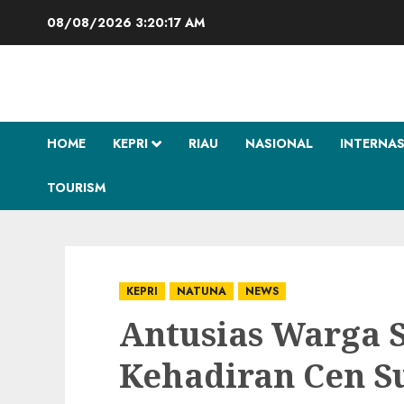
Skip
08/08/2026
3:20:18 AM
to
content
HOME
KEPRI
RIAU
NASIONAL
INTERNA
TOURISM
KEPRI
NATUNA
NEWS
Antusias Warga 
Kehadiran Cen Su