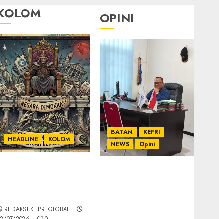
KOLOM
OPINI
BATAM
KEPRI
HEADLINE
KOLOM
NEWS
Opini
KOLOM | Semantik
Ahmad Fakih Rambe,
Kekuasaan dalam
SH: Advokat Senior
Kosa Kata yang
dengan Pengalaman
Berlutut
dan Integritas di
REDAKSI KEPRI GLOBAL
Dunia Hukum
2/07/2026
0