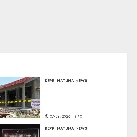
KEPRI
NATUNA
NEWS
Revitalisasi 107 Sekolah
Dimulai, Pemprov Kepri
Prioritaskan Wilayah 3T dan
Sekolah Rusak
07/08/2026
0
KEPRI
NATUNA
NEWS
Kejari Natuna dan KPU Teken