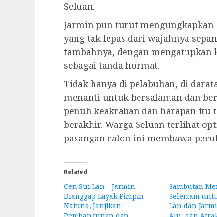
Seluan.
Jarmin pun turut mengungkapkan 
yang tak lepas dari wajahnya sepa
tambahnya, dengan mengatupkan k
sebagai tanda hormat.
Tidak hanya di pelabuhan, di dara
menanti untuk bersalaman dan ber
penuh keakraban dan harapan itu t
berakhir. Warga Seluan terlihat o
pasangan calon ini membawa peruba
Related
Cen Sui Lan – Jarmin
Sambutan Mer
Dianggap Layak Pimpin
Selemam untu
Natuna, Janjikan
Lan dan Jarmi
Pembangunan dan
Alu, dan Atrak