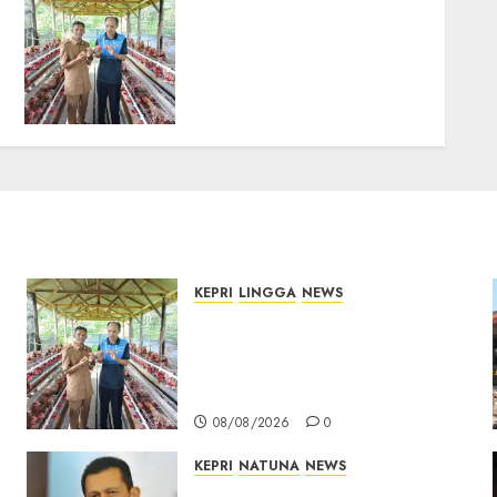
Produksi Belum Mampu
Penuhi Pasar, BUMDes
Desa Keton Berharap
Dukungan Penambahan
Ayam Petelur
08/08/2026
0
KEPRI
LINGGA
NEWS
Produksi Belum Mampu
Penuhi Pasar, BUMDes Desa
Keton Berharap Dukungan
Penambahan Ayam Petelur
08/08/2026
0
KEPRI
NATUNA
NEWS
Revitalisasi 107 Sekolah di